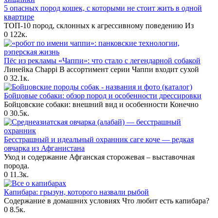
5 опасных пород кошек, с которыми не стоит жить в одной
квартире
ТОП-10 пород, склонных к агрессивному поведению Из
0
122к.
Пёс из рекламы «Чаппи»: что стало с легендарной собакой
Линейка Chappi В ассортимент серии Чаппи входит сухой
0
32.1к.
Бойцовые собаки: обзор пород и особенности дрессировки
Бойцовские собаки: внешний вид и особенности Конечно
0
30.5к.
Бесстрашный и идеальный охранник саге коче — редкая
овчарка из Афганистана
Уход и содержание Афганская сторожевая – выставочная
порода.
0
11.3к.
Капибара: грызун, которого назвали рыбой
Содержание в домашних условиях Что любит есть капибара?
0
8.5к.