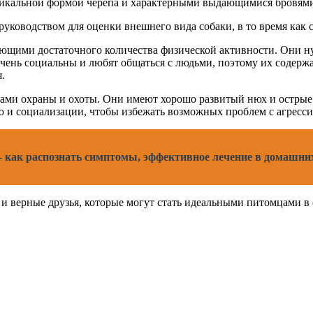
 уникальной формой черепа и характерными выдающимися бровям
уководством для оценки внешнего вида собаки, в то время как 
ющими достаточного количества физической активности. Они ну
чень социальны и любят общаться с людьми, поэтому их содержа
.
ами охраны и охоты. Они имеют хорошо развитый нюх и острые 
ю и социализации, чтобы избежать возможных проблем с агресси
 - как распознать симптомы, эффективное лечение в домашни
и верные друзья, которые могут стать идеальными питомцами в 