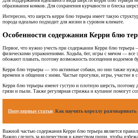
Для поддержания идеального вида шерсти керри блю терьера не
образования комков. Для сохранения курчавости и блеска шерс
Интересно, что шерсть керри блю терьера имеет такую структур
порода идеально подходит для жизни в суровом климате.
Особенности содержания Керри блю тер
Первое, что нужно учесть при содержании Керри блю терьера 
физическими упражнениями. Ходьба, бег, игры с мячом — все 
обожают плавать, поэтому возможность посещения водоемов бу
Керри блю терьеры — это активные собаки, но они также нужд
времени и общения с ними. Частые прогулки, игры, участие в
Керри блю терьеры имеют густую и плотную шерсть, поэтому дл
грязи и пыли. Также регулярная стрижка и купание помогут со
Популярные статьи
Как научить кореллу разговаривать 
Важной частью содержания Керри блю терьера является правил
Важно следить за количеством и качеством пищи, чтобы избеж