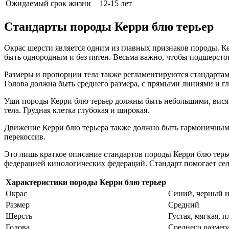
Ожидаемый срок жизни
12-15 лет
Стандарты породы Керри блю терьер
Окрас шерсти является одним из главных признаков породы. Ке
быть однородным и без пятен. Весьма важно, чтобы подшерсто
Размеры и пропорции тела также регламентируются стандартам
Голова должна быть среднего размера, с прямыми линиями и г
Уши породы Керри блю терьер должны быть небольшими, висяч
тела. Грудная клетка глубокая и широкая.
Движение Керри блю терьера также должно быть гармоничным 
перекоссив.
Это лишь краткое описание стандартов породы Керри блю тер
федерацией кинологических федераций. Стандарт помогает сел
Характеристики породы Керри блю терьер
Окрас
Синий, черный и
Размер
Средний
Шерсть
Густая, мягкая, 
Голова
Среднего размер