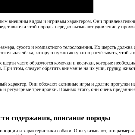
имым внешним видом и игривым характером. Они привлекательн
едставители этой породы нередко вызывают удивление у прохож
размера, сухого и компактного телосложения. Их шерсть должна 
ительная чёлка, которую нужно аккуратно расчёсывать, чтобы о
 их шерти часто образуются комочки и косички, которые необхо
 При этом, следует обратить внимание на их уши, грудку, живот 
елый характер. Они обожают активные игры и долгие прогулки н
 и регулярные тренировки. Помимо этого, они очень преданные
сти содержания, описание породы
опорции и характеристики собаки. Они указывают, что размеры