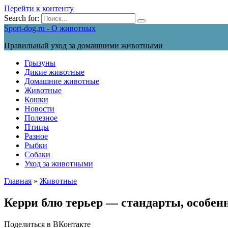
Перейти к контенту
Search for:
Sport-dog.ru - О животных
Правильный уход за домашними животными
Грызуны
Дикие животные
Домашние животные
Животные
Кошки
Новости
Полезное
Птицы
Разное
Рыбки
Собаки
Уход за животными
Главная
»
Животные
Керри блю терьер — стандарты, особен
Поделиться в ВКонтакте