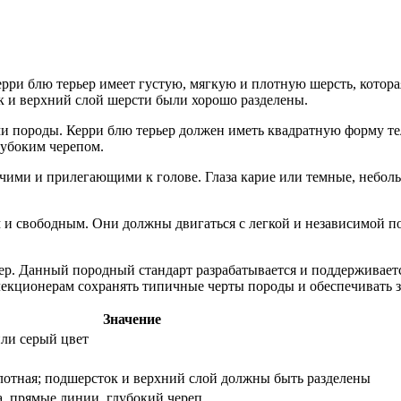
рри блю терьер имеет густую, мягкую и плотную шерсть, котора
к и верхний слой шерсти были хорошо разделены.
и породы. Керри блю терьер должен иметь квадратную форму тел
лубоким черепом.
ими и прилегающими к голове. Глаза карие или темные, небол
и свободным. Они должны двигаться с легкой и независимой пох
ьер. Данный породный стандарт разрабатывается и поддержива
екционерам сохранять типичные черты породы и обеспечивать зд
Значение
ли серый цвет
плотная; подшерсток и верхний слой должны быть разделены
а, прямые линии, глубокий череп