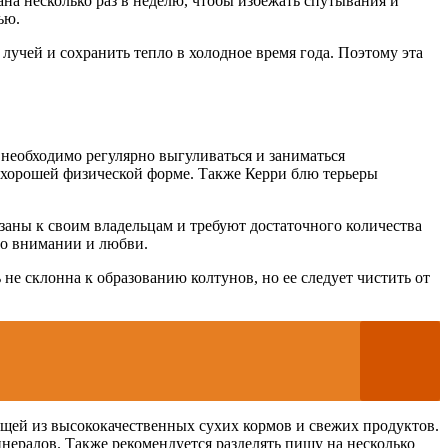
на несколько раз в неделю, чтобы избежать спутывания и
ью.
лучей и сохранить тепло в холодное время года. Поэтому эта
 необходимо регулярно выгуливаться и заниматься
 хорошей физической форме. Также Керри блю терьеры
аны к своим владельцам и требуют достаточного количества
во внимании и любви.
е склонна к образованию колтунов, но ее следует чистить от
ящей из высококачественных сухих кормов и свежих продуктов.
нералов. Также рекомендуется разделять пищу на несколько