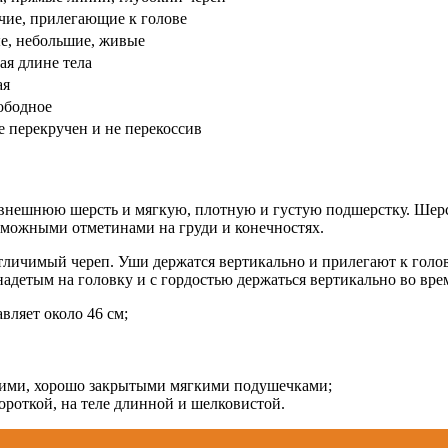
чие, прилегающие к голове
е, небольшие, живые
я длине тела
ая
ободное
е перекручен и не перекоссив
внешнюю шерсть и мягкую, плотную и густую подшерстку. Шерст
зможными отметинами на груди и конечностях.
отличимый череп. Уши держатся вертикально и прилегают к голов
адетым на головку и с гордостью держаться вертикально во вре
вляет около 46 см;
кими, хорошо закрытыми мягкими подушечками;
ороткой, на теле длинной и шелковистой.