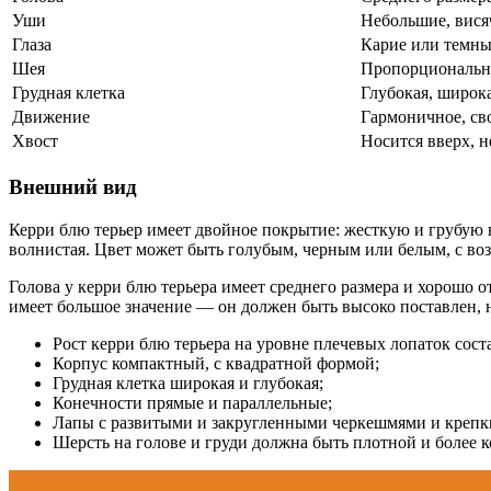
Уши
Небольшие, вися
Глаза
Карие или темны
Шея
Пропорциональна
Грудная клетка
Глубокая, широк
Движение
Гармоничное, св
Хвост
Носится вверх, н
Внешний вид
Керри блю терьер имеет двойное покрытие: жесткую и грубую 
волнистая. Цвет может быть голубым, черным или белым, с во
Голова у керри блю терьера имеет среднего размера и хорошо 
имеет большое значение — он должен быть высоко поставлен, н
Рост керри блю терьера на уровне плечевых лопаток соста
Корпус компактный, с квадратной формой;
Грудная клетка широкая и глубокая;
Конечности прямые и параллельные;
Лапы с развитыми и закругленными черкешмями и креп
Шерсть на голове и груди должна быть плотной и более к