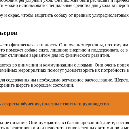
обходим регулярный уход. Она должна быть расчесана и причеса
ти можно использовать специальные средства для ухода за шерст
у и окрас, чтобы защитить собаку от вредных ультрафиолетовых 
ьеров
— это физическая активность. Они очень энергичны, поэтому им
это поможет собаке снять лишнюю энергию и поддерживать ее в
дет отличным вариантом для их физического развития.
аются во внимании и коммуникации с людьми. Они очень привяз
 семейных мероприятиях помогут удовлетворить их потребность 
я содержания им необходимо регулярное расчесывание. Шерсть н
хранить шерсть в хорошем состоянии.
- секреты обучения, полезные советы и руководство
ьное питание. Они нуждаются в сбалансированной диете, состо
ать передозировки или недостатка определенных витаминов и ми