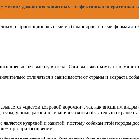
 у мелких домашних животных - эффективная оперативная т
ичным, с пропорциональными и сбалансированными формами тела
много превышает высоту в холке. Они выглядят компактными и 
езначительно отличаться в зависимости от страны и возраста с
 называется «цветом ковровой дорожки», так как внешним видо
, губы, ушные раковины и кончик хвоста обязательно окрашены 
 является кудрявой и завитой, поэтому собакам этой породы до
нием при прикосновении.