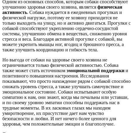
Одним из основных способов, которым собаки способствуют
улучшению здоровья своего хозяина, является
физическая
активность
. Собака нуждается в ежедневных прогулках и
физической нагрузке, поэтому ее хозяину приходится не
только выходить на улицу, но и активно двигаться. Прогулки с
собакой способствуют укреплению сердечно-сосудистой
системы, улучшению обмена в веществах, снижению уровня
стресса и веса. Благодаря активной прогулке с собакой, вы
можете укрепить мышцы ног, ягодиц и брюшного пресса, а
также улучшить координацию и гибкость тела.
Но выгода от собаки на здоровье своего хозяина не
ограничивается только физической активностью. Собака
также может стать источником
эмоциональной поддержки
и
позитивного повышения настроения. Исследования
показывают, что просто нахождение рядом с собакой способно
снижать уровень стресса, а также улучшать самочувствие и
эмоциональное состояние. Собаки испытывают особую
симпатию к нам, они знают, когда мы печальны или уставши,
и по своему уровню эмпатии способны поддержать нас в
трудные моменты. В их ласковых глазах мы находим
умиротворение, их присутствие дает нам чувство
безопасности и любви. И нет ничего более ценного для
здоровья, чем положительные эмоции и благополучие.