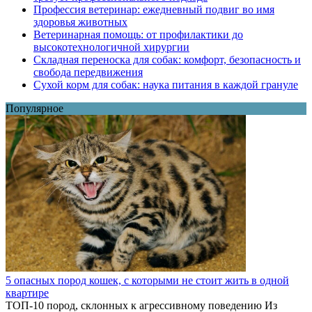
Профессия ветеринар: ежедневный подвиг во имя
здоровья животных
Ветеринарная помощь: от профилактики до
высокотехнологичной хирургии
Складная переноска для собак: комфорт, безопасность и
свобода передвижения
Сухой корм для собак: наука питания в каждой грануле
Популярное
5 опасных пород кошек, с которыми не стоит жить в одной
квартире
ТОП-10 пород, склонных к агрессивному поведению Из