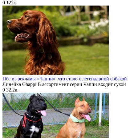
0
122к.
Пёс из рекламы «Чаппи»: что стало с легендарной собакой
Линейка Chappi В ассортимент серии Чаппи входит сухой
0
32.2к.