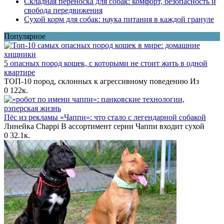
Складная переноска для собак: комфорт, безопасность и
свобода передвижения
Сухой корм для собак: наука питания в каждой грануле
Популярное
5 опасных пород кошек, с которыми не стоит жить в одной
квартире
ТОП-10 пород, склонных к агрессивному поведению Из
0
122к.
Пёс из рекламы «Чаппи»: что стало с легендарной собакой
Линейка Chappi В ассортимент серии Чаппи входит сухой
0
32.1к.