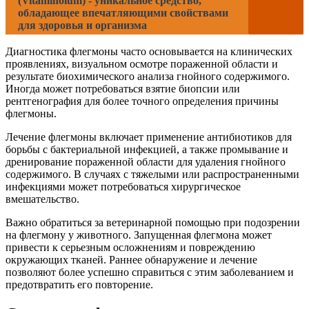
(Vitaminolum) - уникальное средство,
обладающее впечатляющими свойствами
для здоровья и организма
Диагностика флегмоны часто основывается на клинических
проявлениях, визуальном осмотре пораженной области и
результате биохимического анализа гнойного содержимого.
Иногда может потребоваться взятие биопсии или
рентгенография для более точного определения причины
флегмоны.
Лечение флегмоны включает применение антибиотиков для
борьбы с бактериальной инфекцией, а также промывание и
дренирование пораженной области для удаления гнойного
содержимого. В случаях с тяжелыми или распространенными
инфекциями может потребоваться хирургическое
вмешательство.
Важно обратиться за ветеринарной помощью при подозрении
на флегмону у животного. Запущенная флегмона может
привести к серьезным осложнениям и повреждению
окружающих тканей. Раннее обнаружение и лечение
позволяют более успешно справиться с этим заболеванием и
предотвратить его повторение.