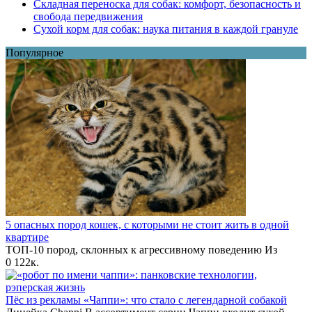
Складная переноска для собак: комфорт, безопасность и
свобода передвижения
Сухой корм для собак: наука питания в каждой грануле
Популярное
5 опасных пород кошек, с которыми не стоит жить в одной
квартире
ТОП-10 пород, склонных к агрессивному поведению Из
0
122к.
Пёс из рекламы «Чаппи»: что стало с легендарной собакой