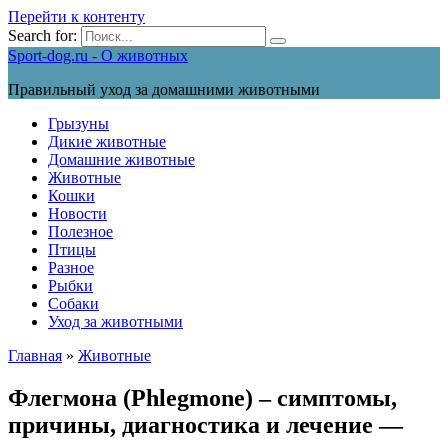
Перейти к контенту
Search for:
Sport-dog.ru - О животных
Правильный уход за домашними животными
Грызуны
Дикие животные
Домашние животные
Животные
Кошки
Новости
Полезное
Птицы
Разное
Рыбки
Собаки
Уход за животными
Главная
»
Животные
Флегмона (Phlegmone) – симптомы,
причины, диагностика и лечение —