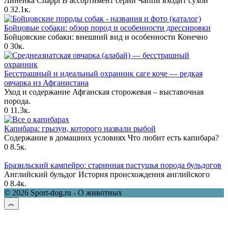
Линейка Chappi В ассортимент серии Чаппи входит сухой
0
32.1к.
Бойцовые собаки: обзор пород и особенности дрессировки
Бойцовские собаки: внешний вид и особенности Конечно
0
30к.
Бесстрашный и идеальный охранник саге коче — редкая
овчарка из Афганистана
Уход и содержание Афганская сторожевая – выставочная
порода.
0
11.3к.
Капибара: грызун, которого назвали рыбой
Содержание в домашних условиях Что любит есть капибара?
0
8.5к.
Бразильский кампейро: старинная пастушья порода бульдогов
Английский бульдог История происхождения английского
0
8.4к.
© 2026 Sport-dog.ru - О животных