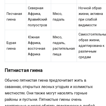
Северная
Ночной образ
Песчаная
Африка,
Мясо,
жизни, активна
гиена
Аравийский
падаль
при слабой
полуостров
видимости
Самостоятельны
Южная
Мясо,
образ жизни,
Бурая
Африка,
падаль,
адаптирована к
гиена
восточная
растительная
различным
Африка
пища
средам
Пятнистая гиена
Обычно пятнистая гиена предпочитает жить в
саваннах, открытых лесных угодьях и холмистых
местностях. Они также могут населять горные
районы и пустыни. Пятнистые гиены очень
адаптивные и могут обитать практически в любой