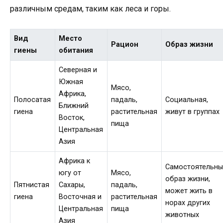
различным средам, таким как леса и горы.
Вид
Место
Рацион
Образ жизни
гиены
обитания
Северная и
Южная
Мясо,
Африка,
Полосатая
падаль,
Социальная,
Ближний
гиена
растительная
живут в группах
Восток,
пища
Центральная
Азия
Африка к
Самостоятельны
югу от
Мясо,
образ жизни,
Пятнистая
Сахары,
падаль,
может жить в
гиена
Восточная и
растительная
норах других
Центральная
пища
животных
Азия