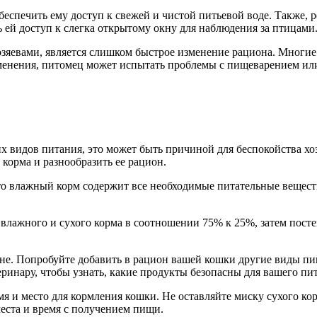
беспечить ему доступ к свежей и чистой питьевой воде. Также,
 ей доступ к слегка открытому окну для наблюдения за птицами
яевами, является слишком быстрое изменение рациона. Многие 
менения, питомец может испытать проблемы с пищеварением или
гих видов питания, это может быть причиной для беспокойства 
 корма и разнообразить ее рацион.
то влажный корм содержит все необходимые питательные вещества
влажного и сухого корма в соотношении 75% к 25%, затем пост
е. Попробуйте добавить в рацион вашей кошки другие виды пищи
еринару, чтобы узнать, какие продукты безопасны для вашего пи
 и место для кормления кошки. Не оставляйте миску сухого ко
места и время с получением пищи.