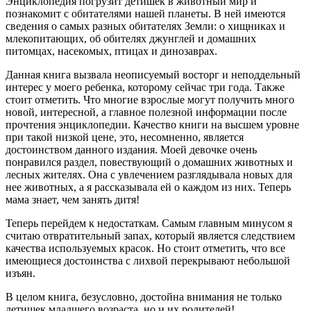
Энциклопедия погрузит детишек в животный мир и
познакомит с обитателями нашей планеты. В ней имеются
сведения о самых разных обитателях Земли: о хищниках и
млекопитающих, об обителях джунглей и домашних
питомцах, насекомых, птицах и динозаврах.
Данная книга вызвала неописуемый восторг и неподдельный
интерес у моего ребенка, которому сейчас три года. Также
стоит отметить. Что многие взрослые могут получить много
новой, интересной, а главное полезной информации после
прочтения энциклопедии. Качество книги на высшем уровне
при такой низкой цене, это, несомненно, является
достоинством данного издания. Моей девочке очень
понравился раздел, повествующий о домашних животных и
лесных жителях. Она с увлечением разглядывала новых для
нее животных, а я рассказывала ей о каждом из них. Теперь
мама знает, чем занять дитя!
Теперь перейдем к недостаткам. Самым главным минусом я
считаю отвратительный запах, который является следствием
качества используемых красок. Но стоит отметить, что все
имеющиеся достоинства с лихвой перекрывают небольшой
изъян.
В целом книга, безусловно, достойна внимания не только
детишек младшего возраста, но и их родителей!