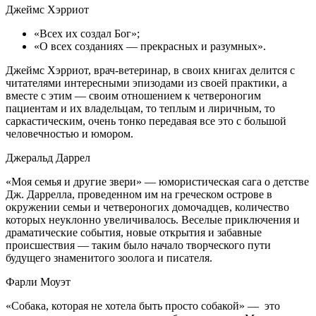
Джеймс Хэрриот
«Всех их создал Бог»;
«О всех созданиях — прекрасных и разумных».
Джеймс Хэрриот, врач-ветеринар, в своих книгах делится с
читателями интересными эпизодами из своей практики, а
вместе с этим — своим отношением к четвероногим
пациентам и их владельцам, то теплым и лиричным, то
саркастическим, очень тонко передавая все это с большой
человечностью и юмором.
Джеральд Даррел
«Моя семья и другие звери» — юмористическая сага о детстве
Дж. Даррелла, проведенном им на греческом острове в
окружении семьи и четвероногих домочадцев, количество
которых неуклонно увеличивалось. Веселые приключения и
драматические события, новые открытия и забавные
происшествия — таким было начало творческого пути
будущего знаменитого зоолога и писателя.
Фарли Моуэт
«Собака, которая не хотела быть просто собакой» — это