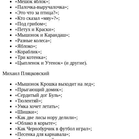
«Мешок яблок»;
«Палочка-выручалочка»;
«Это что за птица?»;
«Кто сказал «мяу»?»;
«Под грибом»;
«Петух и Краски»;
«Мышонок и Карандаш»;
«Разные колеса»;
«Яблоко»;
«Кораблик»;
«Три котенка»;
«Цыпленок и Утенок» (и другие).
Михаил Пляцковский
«Мышонок Крошка выходит на лед»;
«Прыгающий домик»;
«Сердитый дог Буль»;
«Тюлентяй»;
«Умка хочет летать»;
«Шишки»;
«Как две лисы нору делили»;
«Облако в корыте»;
«Как Чернобурчик в футбол играл»;
«Песенка для карнавала»;