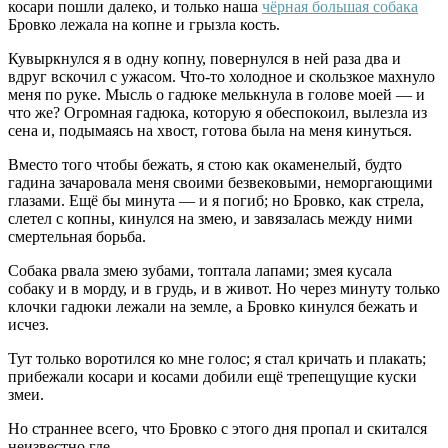
косари пошли далеко, и только наша
чёрная большая собака
Бровко лежала на копне и грызла кость.
Кувыркнулся я в одну копну, повернулся в ней раза два и
вдруг вскочил с ужасом. Что-то холодное и скользкое махнуло
меня по руке. Мысль о гадюке мелькнула в голове моей — и
что же? Огромная гадюка, которую я обеспокоил, вылезла из
сена и, подымаясь на хвост, готова была на меня кинуться.
Вместо того чтобы бежать, я стою как окаменелый, будто
гадина зачаровала меня своими безвековыми, неморгающими
глазами. Ещё бы минута — и я погиб; но Бровко, как стрела,
слетел с копны, кинулся на змею, и завязалась между ними
смертельная борьба.
Собака рвала змею зубами, топтала лапами; змея кусала
собаку и в морду, и в грудь, и в живот. Но через минуту только
клочки гадюки лежали на земле, а Бровко кинулся бежать и
исчез.
Тут только воротился ко мне голос; я стал кричать и плакать;
прибежали косари и косами добили ещё трепещущие куски
змеи.
Но страннее всего, что Бровко с этого дня пропал и скитался
неизвестно где.