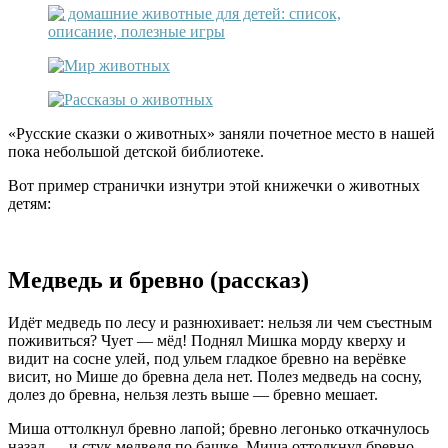
«Русские сказки о животных» заняли почетное место в нашей
пока небольшой детской библиотеке.
Вот пример странички изнутри этой книжечки о животных
детям:
Медведь и бревно (рассказ)
Идёт медведь по лесу и разнюхивает: нельзя ли чем съестным
поживиться? Чует — мёд! Поднял Мишка морду кверху и
видит на сосне улей, под ульем гладкое бревно на верёвке
висит, но Мише до бревна дела нет. Полез медведь на сосну,
долез до бревна, нельзя лезть выше — бревно мешает.
Миша оттолкнул бревно лапой; бревно легонько откачнулось
назад — и стук медведя по башке. Миша оттолкнул бревно