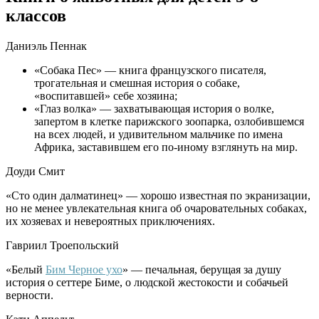
классов
Даниэль Пеннак
«Собака Пес» — книга французского писателя,
трогательная и смешная история о собаке,
«воспитавшей» себе хозяина;
«Глаз волка» — захватывающая история о волке,
запертом в клетке парижского зоопарка, озлобившемся
на всех людей, и удивительном мальчике по имена
Африка, заставившем его по-иному взглянуть на мир.
Доуди Смит
«Сто один далматинец» — хорошо известная по экранизации,
но не менее увлекательная книга об очаровательных собаках,
их хозяевах и невероятных приключениях.
Гавриил Троепольский
«Белый
Бим Черное ухо
» — печальная, берущая за душу
история о сеттере Биме, о людской жестокости и собачьей
верности.