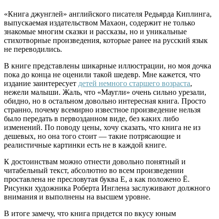
«Книга джунглей» английского писателя Редьярда Киплинга,
выпускаемая издательством Махаон, содержит не только
знакомые многим сказки и рассказы, но и уникальные
стихотворные произведения, которые ранее на русский язык
не переводились.
В книге представлены шикарные иллюстрации, но моя дочка
пока до конца не оценили такой шедевр. Мне кажется, что
издание заинтересует
детей немного старшего возраста
,
нежели малыши. Жаль, что «Маугли» очень сильно урезали,
обидно, но в остальном довольно интересная книга. Просто
странно, почему всемирно известное произведение нельзя
было передать в первозданном виде, без каких либо
изменений. По поводу цены, хочу сказать, что книга не из
дешевых, но она того стоит — такие потрясающие и
реалистичные картинки есть не в каждой книге.
К достоинствам можно отнести довольно понятный и
читабельный текст, абсолютно во всем произведении
проставлена не пресловутая буква Е, а как положено Ё.
Рисунки художника Роберта Инглена заслуживают должного
внимания и выполнены на высшем уровне.
В итоге замечу, что книга придется по вкусу юным