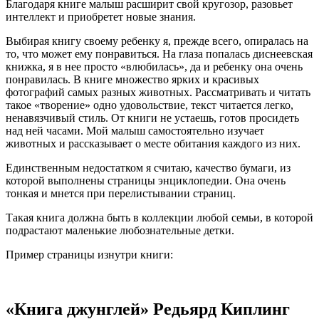
Благодаря книге малыш расширит свой кругозор, разовьет
интеллект и приобретет новые знания.
Выбирая книгу своему ребенку я, прежде всего, опиралась на
то, что может ему понравиться. На глаза попалась диснеевская
книжка, я в нее просто «влюбилась», да и ребенку она очень
понравилась. В книге множество ярких и красивых
фотографий самых разных животных. Рассматривать и читать
такое «творение» одно удовольствие, текст читается легко,
ненавязчивый стиль. От книги не устаешь, готов просидеть
над ней часами. Мой малыш самостоятельно изучает
животных и рассказывает о месте обитания каждого из них.
Единственным недостатком я считаю, качество бумаги, из
которой выполнены страницы энциклопедии. Она очень
тонкая и мнется при перелистывании страниц.
Такая книга должна быть в коллекции любой семьи, в которой
подрастают маленькие любознательные детки.
Пример страницы изнутри книги:
«Книга джунглей» Редьярд Киплинг