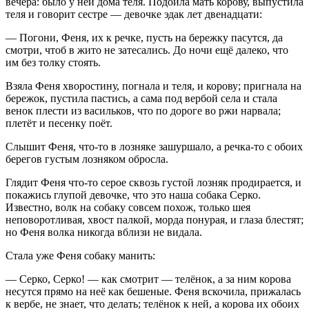
вечера: было у ней дома теля. Подоила мать корову, выпустила
теля и говорит сестре — девочке эдак лет двенадцати:
— Погони, Феня, их к речке, пусть на бережку пасутся, да
смотри, чтоб в жито не затесались. До ночи ещё далеко, что
им без толку стоять.
Взяла Феня хворостину, погнала и теля, и корову; пригнала на
бережок, пустила пастись, а сама под вербой села и стала
венок плести из васильков, что по дороге во ржи нарвала;
плетёт и песенку поёт.
Слышит Феня, что-то в лозняке зашуршало, а речка-то с обоих
берегов густым лозняком обросла.
Глядит Феня что-то серое сквозь густой лозняк продирается, и
покажись глупой девочке, что это наша собака Серко.
Известно, волк на собаку совсем похож, только шея
неповоротливая, хвост палкой, морда понурая, и глаза блестят;
но Феня волка никогда вблизи не видала.
Стала уже Феня собаку манить:
— Серко, Серко! — как смотрит — телёнок, а за ним корова
несутся прямо на неё как бешеные. Феня вскочила, прижалась
к вербе, не знает, что делать; телёнок к ней, а корова их обоих