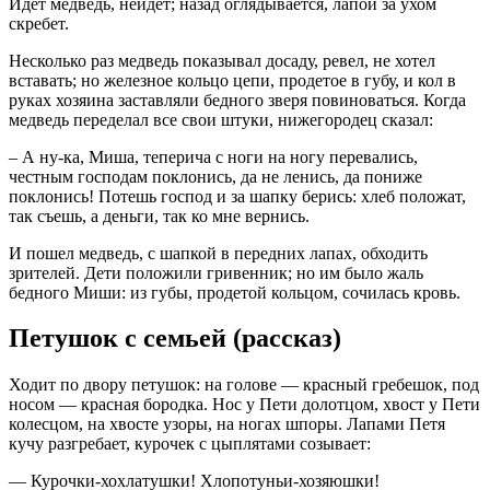
Идет медведь, нейдет; назад оглядывается, лапой за ухом
скребет.
Несколько раз медведь показывал досаду, ревел, не хотел
вставать; но железное кольцо цепи, продетое в губу, и кол в
руках хозяина заставляли бедного зверя повиноваться. Когда
медведь переделал все свои штуки, нижегородец сказал:
– А ну-ка, Миша, теперича с ноги на ногу перевались,
честным господам поклонись, да не ленись, да пониже
поклонись! Потешь господ и за шапку берись: хлеб положат,
так съешь, а деньги, так ко мне вернись.
И пошел медведь, с шапкой в передних лапах, обходить
зрителей. Дети положили гривенник; но им было жаль
бедного Миши: из губы, продетой кольцом, сочилась кровь.
Петушок с семьей (рассказ)
Ходит по двору петушок: на голове — красный гребешок, под
носом — красная бородка. Нос у Пети долотцом, хвост у Пети
колесцом, на хвосте узоры, на ногах шпоры. Лапами Петя
кучу разгребает, курочек с цыплятами созывает:
— Курочки-хохлатушки! Хлопотуньи-хозяюшки!