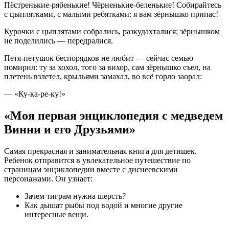
Пёстренькие-рябенькие! Чёрненькие-беленькие! Собирайтесь
с цыплятками, с малыми ребятками: я вам зёрнышко припас!
Курочки с цыплятами собрались, разкудахталися; зёрнышком
не поделились — передралися.
Петя-петушок беспорядков не любит — сейчас семью
помирил: ту за хохол, того за вихор, сам зёрнышко съел, на
плетень взлетел, крыльями замахал, во всё горло заорал:
— «Ку-ка-ре-ку!»
«Моя первая энциклопедия с медведем
Винни и его Друзьями»
Самая прекрасная и занимательная книга для детишек.
Ребенок отправится в увлекательное путешествие по
страницам энциклопедии вместе с диснеевскими
персонажами. Он узнает:
Зачем тиграм нужна шерсть?
Как дышат рыбы под водой и многие другие
интересные вещи.