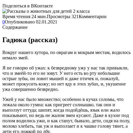
Поделиться в ВКонтакте
Время чтения
24 мин.
Просмотры
321
Комментарии
0
Опубликовано
02.01.2021
Содержание
Гадюка (рассказ)
Вокруг нашего хутора, по оврагам и мокрым местам, водилось
немало змей.
Я не говорю об ужах: к безвредному ужу у нас так привыкли,
что и змеёй-то его не зовут. У него есть во рту небольшие
острые зубы, он ловит мышей и даже птичек и, пожалуй,
может прокусить кожу; но нет яду в этих зубах, и, укушение
ужа совершенно безвредно.
Ужей у нас было множество; особенно в кучах соломы, что
лежала около гумна: как пригреет солнышко, так они и
выползут оттуда; шипят, когда подойдёшь, язык или жало
показывают, но ведь не жалом змеи кусают. Даже в кухне под
полом водились ужи, и как станут, бывало, дети, сидя на полу,
молоко хлебать, так уж и выползает и к чашке голову тянет, а
дети его ложкой по лбу.