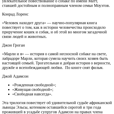
увлекательное повествование о собаке по имени Матт,
ставшей достойным и полноправным членом семьи Моуэтов.
Конрад Лоренс
«Человек находит друга» — научно-популярная книга
повествует о том, как в истории человечества происходило
приручение кошек и собак, и об этой во многом загадочной
связи людей и животных.
Джон Гроган
«Марли и я» — история о самой несносной собаке на свете,
лабрадоре Марли, которая сумела научить своих хозяев быть
настоящей семьей. Трогательная и добрая история о верности,
дружбе и всепобеждающей любви. По книге снят фильм.
Джой Адамсон
«Рожденная свободной»;
«Живущая свободной»;
«Свободная навсегда».
Эта трилогия повествует об удивительной судьбе африканской
львицы Эльсы, котенком оставшейся сиротой и три года
прожившей в усадьбе супругов Адамсон на правах члена