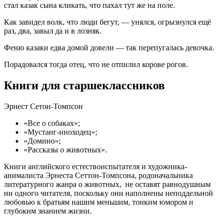
стал казак сына кликать, что пахал тут же на поле.
Как завидел волк, что люди бегут, — унялся, огрызнулся ещё
раз, два, завыл да и в лозняк.
Феню казаки едва домой довели — так перепугалась девочка.
Порадовался тогда отец, что не отпилил корове рогов.
Книги для старшеклассников
Эрнест Сетон-Томпсон
«Все о собаках»;
«Мустанг-иноходец»;
«Домино»;
«Рассказы о животных».
Книги английского естествоиспытателя и художника-
анималиста Эрнеста Сеттон-Томпсона, родоначальника
литературного жанра о животных, не оставят равнодушным
ни одного читателя, поскольку они наполнены неподдельной
любовью к братьям нашим меньшим, тонким юмором и
глубоким знанием жизни.