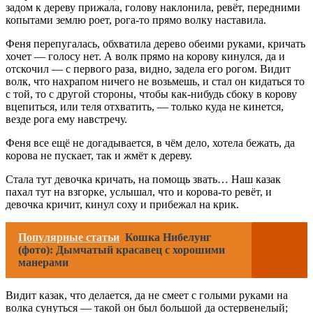
задом к дереву прижала, голову наклонила, ревёт, передними
копытами землю роет, рога-то прямо волку наставила.
Феня перепугалась, обхватила дерево обеими руками, кричать
хочет — голосу нет. А волк прямо на корову кинулся, да и
отскочил — с первого раза, видно, задела его рогом. Видит
волк, что нахрапом ничего не возьмешь, и стал он кидаться то
с той, то с другой стороны, чтобы как-нибудь сбоку в корову
вцепиться, или теля отхватить, — только куда не кинется,
везде рога ему навстречу.
Феня все ещё не догадывается, в чём дело, хотела бежать, да
корова не пускает, так и жмёт к дереву.
Стала тут девочка кричать, на помощь звать… Наш казак
пахал тут на взгорке, услышал, что и корова-то ревёт, и
девочка кричит, кинул соху и прибежал на крик.
Популярные статьи
Кошка Нибелунг
(фото): Дымчатый красавец с хорошими
манерами
Видит казак, что делается, да не смеет с голыми руками на
волка сунуться — такой он был большой да остервенелый;