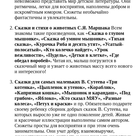
невозможно представить мир детской литературы. Они
ритмичны, легки для восприятия, наполнены добром и
искромётным юмором. Сюжеты необычайно
фантастичны и увлекательны.
Сказки и стихи о животных С.Я. Маршака
Всем
знакомы такие произведения, как «
Сказка о глупом
мышонке», «Сказка об умном мышонке», «Тихая
сказка», «Курочка Ряба и десять утят», «Усатый-
полосатый», «Кто колечко найдет», «Урок
вежливости», «Пудель», «Детки в клетке», «Где
обедал воробей».
Читая их, малыш погрузится в
сказочный мир и узнает о животных массу всего нового
и интересного!
Сказки для самых маленьких В. Сутеева
«Три
котенка», «Цыпленок и утенок», «Кораблик»,
«Капризная кошка», «Мышонок и карандаш», «Под
грибом», «Яблоко», «Кто сказал МЯУ», «Разные
колеса», «Петух и краски»
и пр. Обязательно подарите
своему ребенку сборник добрых сказок В. Сутеева, на
которых выросло уже не одно поколение детей. Живые
и красочные иллюстрации выполнены самим автором.
Сюжеты просты для восприятия и при этом очень
занимательны. Они учат добру, взаимовыручке,