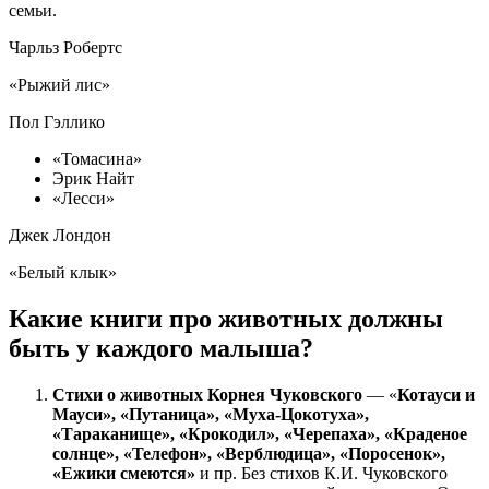
семьи.
Чарльз Робертс
«Рыжий лис»
Пол Гэллико
«Томасина»
Эрик Найт
«Лесси»
Джек Лондон
«Белый клык»
Какие книги про животных должны
быть у каждого малыша?
Стихи о животных Корнея Чуковского
— «
Котауси и
Мауси», «Путаница», «Муха-Цокотуха»,
«Тараканище», «Крокодил», «Черепаха», «Краденое
солнце», «Телефон», «Верблюдица», «Поросенок»,
«Ежики смеются»
и пр. Без стихов К.И. Чуковского