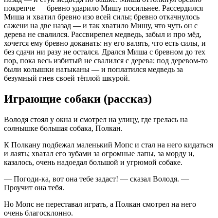
покрепче — бревно ударило Мишу посильнее. Рассердился
Миша и хватил бревно изо всей силы; бревно откачнулось
сажени на две назад — и так хватило Мишу, что чуть он с
дерева не свалился. Рассвирепел медведь, забыл и про мёд,
хочется ему бревно доканать: ну его валять, что есть силы, и
без сдачи ни разу не остался. Дрался Миша с бревном до тех
пор, пока весь избитый не свалился с дерева; под деревом-то
были колышки натыканы — и поплатился медведь за
безумный гнев своей тёплой шкурой.
Играющие собаки (рассказ)
Володя стоял у окна и смотрел на улицу, где грелась на
солнышке большая собака, Полкан.
К Полкану подбежал маленький Мопс и стал на него кидаться
и лаять; хватал его зубами за огромные лапы, за морду и,
казалось, очень надоедал большой и угрюмой собаке.
— Погоди-ка, вот она тебе задаст! — сказал Володя. —
Проучит она тебя.
Но Мопс не переставал играть, а Полкан смотрел на него
очень благосклонно.