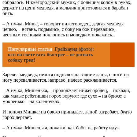
собралось. Нижегородский мужик, с большим колом в руках,
держит на цепи медведя, а мальчик приготовился в барабан
бить.
– А ну-ка, Миша, – говорит нижегородец, дергая медведя
цепью, – встань, подымись, с боку на бок перевались,
честным господам поклонись и молодкам покажись.
Популярные статьи
Грейхаунд (фото):
кто на свете всех быстрее – не догнать
собаку грея!
Заревел медведь, нехотя поднялся на задние лапы, с ноги на
ногу переваливается, направо, налево раскланивается.
– А ну-ка, Мишенька, – продолжает нижегородец, – покажи,
как малые ребятишки горох воруют: где сухо – на брюхе; а
мокренько – на коленочках.
И пополз Мишка: на брюхо припадает, лапой загребает, будто
горох дергает.
– А ну-ка, Мишенька, покажи, как бабы на работу идут.