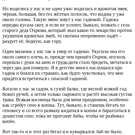
Но водились у нас и не одни ужи: водилась и ядовитая змея,
чёрная, большая, без тех жёлтых полосок, что видны у ужа
около головы. Такую змею зовут у нас гадюкой. Гадюка
нередко кусала скот, и если не успеют, бывало, позвать с села
старого деда Охрима, который знал какое-то лекарство против
укушения ядовитых змей, то скотина непременно падёт –
раздует её, бедную, как гору.
Один мальчик у нас так и умер от гадюки. Укусила она его
около самого плеча, и, прежде чем пришёл Охрим, опухоль
перешла с руки на шею и грудь:дитя стало бредить, метаться и
через два дня померло. Я в детстве много наслушался про
гадюк и боялся их страшно, как будто чувствовал, что мне
придётся встретиться с опасной гадиной.
Косили у нас за садом, в сухой балке, где весной всякий год
бежит ручей, а летом только сыровато и растёт высокая густая
трава. Всякая косовица была для меня праздником, особенно
как сгребут сено в копны. Тут, бывало, и станешь бегать по
сенокосу и со всего размаху кидаться в копны и барахтаться в
душистом сене, пока не прогонят бабы, чтобы не разбивал
копён.
Вот так-то и в этот раз бегал я и кувыркался: баб не было,