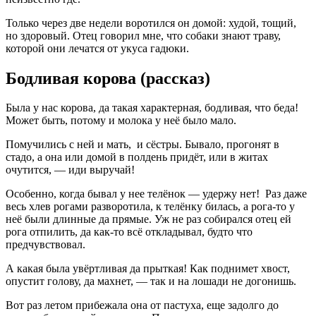
Только через две недели воротился он домой: худой, тощий,
но здоровый. Отец говорил мне, что собаки знают траву,
которой они лечатся от укуса гадюки.
Бодливая корова (рассказ)
Была у нас корова, да такая характерная, бодливая, что беда!
Может быть, потому и молока у неё было мало.
Помучились с ней и мать, и сёстры. Бывало, прогонят в
стадо, а она или домой в полдень придёт, или в житах
очутится, — иди выручай!
Особенно, когда бывал у нее телёнок — удержу нет! Раз даже
весь хлев рогами разворотила, к телёнку билась, а рога-то у
неё были длинные да прямые. Уж не раз собирался отец ей
рога отпилить, да как-то всё откладывал, будто что
предчувствовал.
А какая была увёртливая да прыткая! Как поднимет хвост,
опустит голову, да махнет, — так и на лошади не догонишь.
Вот раз летом прибежала она от пастуха, еще задолго до