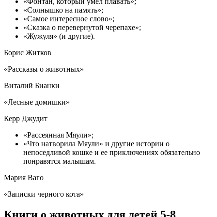
«Фонтан, который умел плавать»;
«Солнышко на память»;
«Самое интересное слово»;
«Сказка о перевернутой черепахе»;
«Жужуля» (и другие).
Борис Житков
«Рассказы о животных»
Виталий Бианки
«Лесные домишки»
Керр Джудит
«Рассеянная Мяули»;
«Что натворила Мяули» и другие истории о
непоседливой кошке и ее приключениях обязательно
понравятся малышам.
Мария Ваго
«Записки черного кота»
Книги о животных для детей 5-8