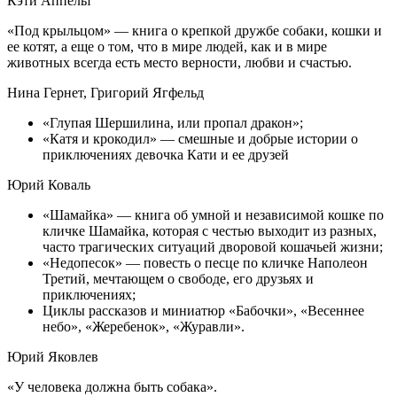
Кэти Аппельт
«Под крыльцом» — книга о крепкой дружбе собаки, кошки и
ее котят, а еще о том, что в мире людей, как и в мире
животных всегда есть место верности, любви и счастью.
Нина Гернет, Григорий Ягфельд
«Глупая Шершилина, или пропал дракон»;
«Катя и крокодил» — смешные и добрые истории о
приключениях девочка Кати и ее друзей
Юрий Коваль
«Шамайка» — книга об умной и независимой кошке по
кличке Шамайка, которая с честью выходит из разных,
часто трагических ситуаций дворовой кошачьей жизни;
«Недопесок» — повесть о песце по кличке Наполеон
Третий, мечтающем о свободе, его друзьях и
приключениях;
Циклы рассказов и миниатюр «Бабочки», «Весеннее
небо», «Жеребенок», «Журавли».
Юрий Яковлев
«У человека должна быть собака».