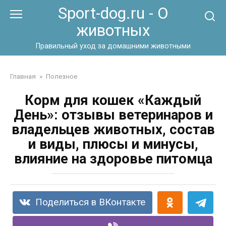
Перейти
Sport-dog.ru - О
к
животных
контенту
Правильный уход за домашними животными
Главная
»
Полезное
Корм для кошек «Каждый
День»: отзывы ветеринаров и
владельцев животных, состав
и виды, плюсы и минусы,
влияние на здоровье питомца
Поделиться в ВКонтакте