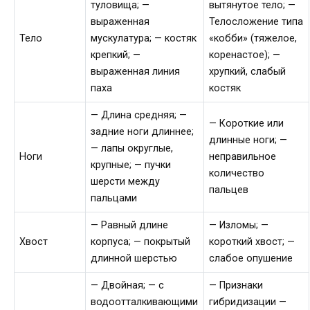
туловища; —
вытянутое тело; —
выраженная
Телосложение типа
Тело
мускулатура; — костяк
«кобби» (тяжелое,
крепкий; —
коренастое); —
выраженная линия
хрупкий, слабый
паха
костяк
— Длина средняя; —
— Короткие или
задние ноги длиннее;
длинные ноги; —
— лапы округлые,
Ноги
неправильное
крупные; — пучки
количество
шерсти между
пальцев
пальцами
— Равный длине
— Изломы; —
Хвост
корпуса; — покрытый
короткий хвост; —
длинной шерстью
слабое опушение
— Двойная; — с
— Признаки
водоотталкивающими
гибридизации —