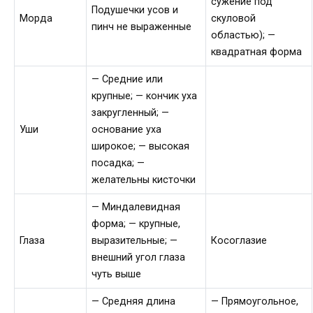
сужение под
Подушечки усов и
Морда
скуловой
пинч не выраженные
областью); —
квадратная форма
— Средние или
крупные; — кончик уха
закругленный; —
Уши
основание уха
широкое; — высокая
посадка; —
желательны кисточки
— Миндалевидная
форма; — крупные,
Глаза
выразительные; —
Косоглазие
внешний угол глаза
чуть выше
— Средняя длина
— Прямоугольное,