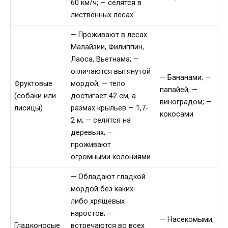
60 км/ч; — селятся в
лиственных лесах
— Проживают в лесах
Малайзии, Филиппин,
Лаоса, Вьетнама; —
отличаются вытянутой
— Бананами; —
Фруктовые
мордой; — тело
папайей; —
(собаки или
достигает 42 см, а
виноградом; —
лисицы)
размах крыльев — 1,7-
кокосами
2 м; — селятся на
деревьях; —
проживают
огромными колониями
— Обладают гладкой
мордой без каких-
либо хрящевых
наростов; —
— Насекомыми;
Гладконосые
встречаются во всех