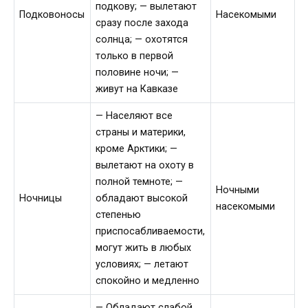
подкову; — вылетают
Подковоносы
Насекомыми
сразу после захода
солнца; — охотятся
только в первой
половине ночи; —
живут на Кавказе
— Населяют все
страны и материки,
кроме Арктики; —
вылетают на охоту в
полной темноте; —
Ночными
Ночницы
обладают высокой
насекомыми
степенью
приспосабливаемости,
могут жить в любых
условиях; — летают
спокойно и медленно
— Обладают слабой