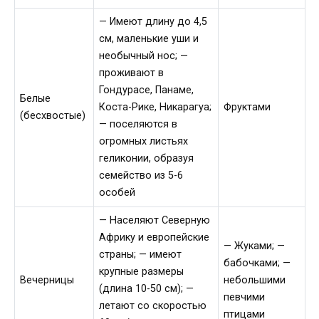
— Имеют длину до 4,5
см, маленькие уши и
необычный нос; —
проживают в
Гондурасе, Панаме,
Белые
Коста-Рике, Никарагуа;
Фруктами
(бесхвостые)
— поселяются в
огромных листьях
геликонии, образуя
семейство из 5-6
особей
— Населяют Северную
Африку и европейские
— Жуками; —
страны; — имеют
бабочками; —
крупные размеры
Вечерницы
небольшими
(длина 10-50 см); —
певчими
летают со скоростью
птицами