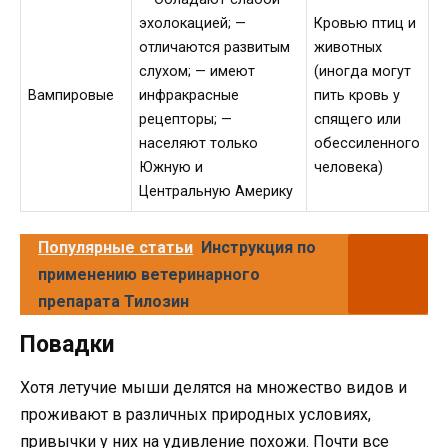
эхолокацией; —
Кровью птиц и
отличаются развитым
животных
слухом; — имеют
(иногда могут
Вампировые
инфракрасные
пить кровь у
рецепторы; —
спящего или
населяют только
обессиленного
Южную и
человека)
Центральную Америку
Популярные статьи
Инструкция по
применению ветеринарного
препарата Тилозин
Повадки
Хотя летучие мыши делятся на множество видов и
проживают в различных природных условиях,
привычки у них на удивление похожи. Почти все