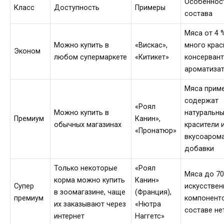
Особеннос
Класс
Доступность
Примеры
состава
Мяса от 4 %
Можно купить в
«Вискас»,
много крас
Эконом
любом супермаркете
«Китикет»
консервант
ароматиза
Мяса приме
содержат
«Роял
Можно купить в
натуральн
Премиум
Канин»,
обычных магазинах
красители 
«Пронатюр»
вкусоаром
добавки
Только некоторые
«Роял
Мяса до 70
корма можно купить
Канин»
Супер
искусствен
в зоомагазине, чаще
(Франция),
премиум
компонент
их заказывают через
«Нютра
составе не
интернет
Наггетс»