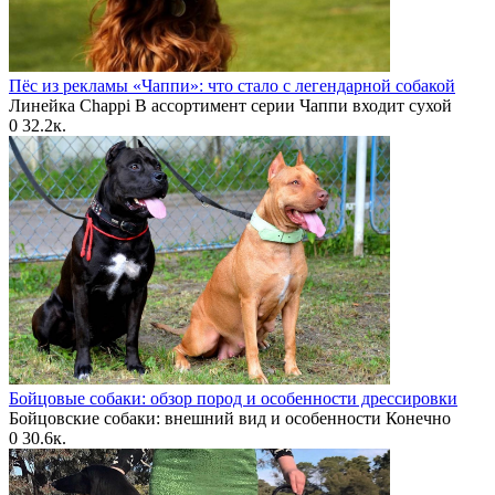
Пёс из рекламы «Чаппи»: что стало с легендарной собакой
Линейка Chappi В ассортимент серии Чаппи входит сухой
0
32.2к.
Бойцовые собаки: обзор пород и особенности дрессировки
Бойцовские собаки: внешний вид и особенности Конечно
0
30.6к.