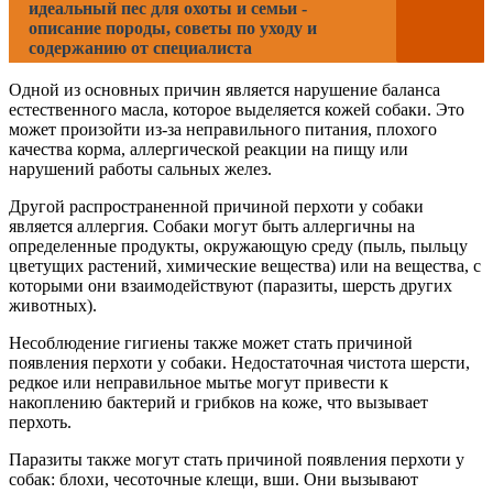
идеальный пес для охоты и семьи -
описание породы, советы по уходу и
содержанию от специалиста
Одной из основных причин является нарушение баланса
естественного масла, которое выделяется кожей собаки. Это
может произойти из-за неправильного питания, плохого
качества корма, аллергической реакции на пищу или
нарушений работы сальных желез.
Другой распространенной причиной перхоти у собаки
является аллергия. Собаки могут быть аллергичны на
определенные продукты, окружающую среду (пыль, пыльцу
цветущих растений, химические вещества) или на вещества, с
которыми они взаимодействуют (паразиты, шерсть других
животных).
Несоблюдение гигиены также может стать причиной
появления перхоти у собаки. Недостаточная чистота шерсти,
редкое или неправильное мытье могут привести к
накоплению бактерий и грибков на коже, что вызывает
перхоть.
Паразиты также могут стать причиной появления перхоти у
собак: блохи, чесоточные клещи, вши. Они вызывают