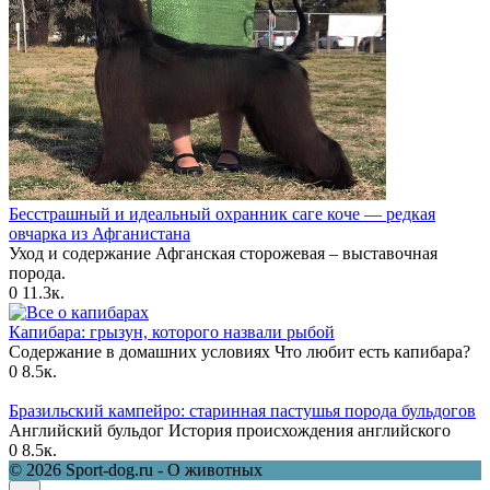
Бесстрашный и идеальный охранник саге коче — редкая
овчарка из Афганистана
Уход и содержание Афганская сторожевая – выставочная
порода.
0
11.3к.
Капибара: грызун, которого назвали рыбой
Содержание в домашних условиях Что любит есть капибара?
0
8.5к.
Бразильский кампейро: старинная пастушья порода бульдогов
Английский бульдог История происхождения английского
0
8.5к.
© 2026 Sport-dog.ru - О животных