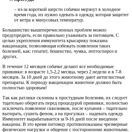
– из-за короткой шерсти собачки мерзнут в холодное
время года, их нужно одевать в одежду, которая защитит
от ветра и минусовых температур.
Большинство вышеперечисленных проблем можно
предупредить, если правильно ухаживать за питомцем. С
целью укрепления иммунитета крысарику показана
вакцинация, позволяющая избежать появления таких
болезней, как: гепатит, бешенство, чумка, лептоспироз и
других.
В течение 12 месяцев собачке делают все необходимые
прививки: в возрасте 1,5-2,2 месяца, через 2 недели и в 7-8
месяцев. За 10 дней до этого животному дают антиглистные
препараты. К периоду вакцинации животное должно быть
полностью здоровым!
Так как ратлики склонны к простудным болезням, их следует
тщательно оберегать перед процедурой прививки, полностью
исключать появление сквозняков, после купания – тщательно
вытирать, сушить феном, а на прогулках – надевать одежду.
Иммунитет вырабатывается за 9-16 дней после введения
вакцины. В это время питомцу противопоказаны чрезмерные
физические нагрузки и общение с посторонними животными.