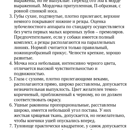
выражены, но не выпуклые. Переход ото лба к морде
выраженный. Мордочка притупленная, П-образная, с
ровной спинкой носа.
Губы сухие, подтянутые, плотно прилегают, верхние
немного покрывают нижние и резцы. Оценка
зубочелюстного аппарата по стандарту осуществляется
без учета первых малых коренных зубов – премоляров.
Предпочтительнее, если у собаки имеется полный
комплект, а резцы располагаются на параллельных
линиях. Нормой считается только правильный,
ножницеобразный прикус. Челюсти крепкие, хорошо
развитые.
Мочка носа небольшая, интенсивно черного цвета,
отличается высокой чувствительностью и
подвижностью.
Глаза с сухими, плотно прилегающими веками,
располагаются прямо, широко расставлены, допускается
незначительная выпуклость. Цвет желателен темно-
коричневый, приближенный к черному, но он должен
соответствовать окрасу.
Ушные раковины пропорциональные, расставлены
широко, имеется небольшой угол постава. У них
жесткая хрящевая ткань, допускается, но нежелательно,
чтобы кончики ушей опускались вперед.
Туловище практически квадратное, у самок допускается