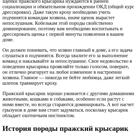
Щенки пражского крысарика нуждаются в ранней
социализации и обязательном прохождении ОКД (общий курс
дрессировки). Даже такую кроху необходимо учить
подчинятся командам хозяина, иначе щенок вырастет
непослушным. Кобелькам этой породы свойственно
доминирование, поэтому вам необходимо воспитывать и
дрессировать щенка с первой минуты появления в вашем
доме.
Он должен понимать, что хозяин главный в доме, а его задача
слушаться и подчинятся. Всегда хвалите его за выполнение
команд и наказывайте за непослушание. Свое недовольство в
поведении крысарика проявляйте только голосом, поверьте,
он отлично реагирует на любое изменение в настроении
хозяина. Главное — никогда не бейте любимца, даже легкий
шлепок травмирует кроху.
Пражский крысарик хорошо уживается с другими домашними
животными, кошками и собаками, особенно если растут с
ними вместе, но всегда стараются доминировать. А вот насчет
грызунов в доме вам стоит задуматься, поскольку крысарик
обладает охотничьим инстинктом.
История породы пражский крысарик