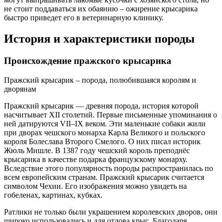
не стоит поддаваться их обаянию – ожирение крысарика
быстро приведет его в ветеринарную клинику.
История и характеристики породы
Происхождение пражского крысарика
Пражский крысарик – порода, полюбившаяся королям и
дворянам
Пражский крысарик — древняя порода, история которой
насчитывает XII столетий. Первые письменные упоминания о
ней датируются VII–IX веком. Эти маленькие собаки жили
при дворах чешского монарха Карла Великого и польского
короля Болеслава Второго Смелого. О них писал историк
Жюль Мишле. В 1387 году чешский король преподнёс
крысарика в качестве подарка французскому монарху.
Вследствие этого популярность породы распространилась по
всем европейским странам. Пражский крысарик считается
символом Чехии. Его изображения можно увидеть на
гобеленах, картинах, кубках.
Ратлики не только были украшением королевских дворов, они
широко использовались и для отлова крыс. Благодаря