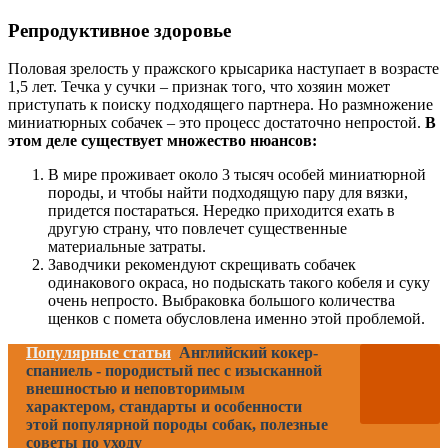
Репродуктивное здоровье
Половая зрелость у пражского крысарика наступает в возрасте
1,5 лет. Течка у сучки – признак того, что хозяин может
приступать к поиску подходящего партнера. Но размножение
миниатюрных собачек – это процесс достаточно непростой.
В
этом деле существует множество нюансов:
В мире проживает около 3 тысяч особей миниатюрной
породы, и чтобы найти подходящую пару для вязки,
придется постараться. Нередко приходится ехать в
другую страну, что повлечет существенные
материальные затраты.
Заводчики рекомендуют скрещивать собачек
одинакового окраса, но подыскать такого кобеля и суку
очень непросто. Выбраковка большого количества
щенков с помета обусловлена именно этой проблемой.
Популярные статьи
Английский кокер-
спаниель - породистый пес с изысканной
внешностью и неповторимым
характером, стандарты и особенности
этой популярной породы собак, полезные
советы по уходу