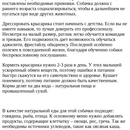
поставлены необходимые прививки. Собачка должна с
раннего возраста социализироваться, чтобы в дальнейшем не
пугаться при виде других животных.
Дрессировать крысарика стоит начинать с детства. Если вы не
имеете навыков, то лучше доверить это профессионалу.
Несмотря на малый размер, ратлик легко обучается командам
и трюкам. Его подвижность дает возможность обучаться
аджилити, фристайлу, обидиенсу. Последний особенно
полезен в повседневной жизни, благодаря обучению собаки
беспрекословному послушанию.
Кормить крысарика нужно 2-3 раза в день. У этих малышей
ускоренный обмен веществ, поэтому ошибки в питании
быстро скажутся на его самочувствии и здоровье. Кушает
понемногу, поэтому питание должно быть качественным.
Корма делят на два вида – натуральная пища и
промышленный сухой.
В качестве натуральной еды для этой собачки подходят:
говядина, рыба, птица. К основному меню нужно добавлять
продукты, содержащие клетчатку – овощи, рис, греча. Так же
необходимы источники углеводов, такие как овсяная каша,