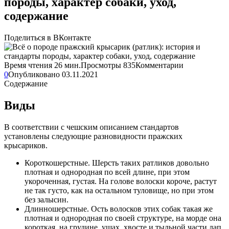
породы, характер собаки, уход,
содержание
Поделиться в ВКонтакте
Время чтения
26 мин.
Просмотры
835
Комментарии
0
Опубликовано
03.11.2021
Содержание
Виды
В соответствии с чешским описанием стандартов
установлены следующие разновидности пражских
крысариков.
Короткошерстные. Шерсть таких ратликов довольно
плотная и однородная по всей длине, при этом
укороченная, густая. На голове волоски короче, растут
не так густо, как на остальном туловище, но при этом
без залысин.
Длинношерстные. Ость волосков этих собак такая же
плотная и однородная по своей структуре, на морде она
короткая, на грудине, ушах, хвосте и тыльной части лап