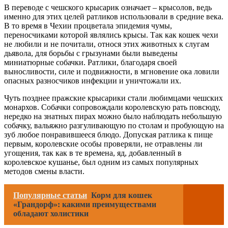
В переводе с чешского крысарик означает – крысолов, ведь
именно для этих целей ратликов использовали в средние века.
В то время в Чехии процветала эпидемия чумы,
переносчиками которой являлись крысы. Так как кошек чехи
не любили и не почитали, относя этих животных к слугам
дьявола, для борьбы с грызунами были выведены
миниатюрные собачки. Ратлики, благодаря своей
выносливости, силе и подвижности, в мгновение ока ловили
опасных разносчиков инфекции и уничтожали их.
Чуть позднее пражские крысарики стали любимцами чешских
монархов. Собачки сопровождали королевскую рать повсюду,
нередко на знатных пирах можно было наблюдать небольшую
собачку, вальяжно разгуливающую по столам и пробующую на
зуб любое понравившееся блюдо. Допуская ратлика к пище
первым, королевские особы проверяли, не отравлены ли
угощения, так как в те времена, яд, добавленный в
королевское кушанье, был одним из самых популярных
методов смены власти.
Популярные статьи
Корм для кошек
«Грандорф»: какими преимуществами
обладают холистики