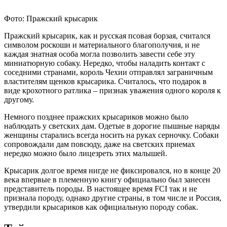
Фото: Пражский крысарик
Пражский крысарик, как и русская псовая борзая, считался
символом роскоши и материального благополучия, и не
каждая знатная особа могла позволить завести себе эту
миниатюрную собаку. Нередко, чтобы наладить контакт с
соседними странами, король Чехии отправлял заграничным
властителям щенков крысарика. Считалось, что подарок в
виде крохотного ратлика – признак уважения одного короля к
другому.
Немного позднее пражских крысариков можно было
наблюдать у светских дам. Одетые в дорогие пышные наряды
женщины старались всегда носить на руках серночку. Собаки
сопровождали дам повсюду, даже на светских приемах
нередко можно было лицезреть этих малышей.
Крысарик долгое время нигде не фиксировался, но в конце 20
века впервые в племенную книгу официально был занесен
представитель породы. В настоящее время FCI так и не
признала породу, однако другие страны, в том числе и Россия,
утвердили крысариков как официальную породу собак.