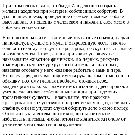
При этом очень важно, чтобы до 7-недельного возраста
малыш находился при матери и собственных собратьях. В
дальнейшем время, проведенное с семьей, поможет собаке
выстраивать отношения с человеком и находить свое место в
собачьем коллективе
В остальном ратлики – типичные комнатные собачки, падкие
на похвалу, вкусные стимулы и откровенную лесть, так что
если хотите чему-то научить крысарика, не скупитесь на ласку
и комплименты. Никогда и ни при каких условиях не
наказывайте животное физически. Во-первых, рискуете
травмировать чересчур хрупкого питомца, а во-вторых,
навсегда отобьете у него желание работать с вами в паре.
Впрочем, вряд ли у вас поднимется рука на такого заводного
обаяшку, поэтому главная проблема, стоящая перед
владельцами породы, – даже не воспитание и дрессировка, а
умение сдерживать собственные эмоции при виде этих
трогательных существ. Не забывайте, что пражские
крысарики тонко чувствуют настроение хозяина, и, если дать
слабину, они не упустят случая обернуть дело в свою пользу.
Относитесь к занятиям позитивно, но старайтесь не
избаловать питомца, чтобы потом не хвататься за голову от
учиненных им пакостей и разрушений.
Что касается подходящих пражскому крысарику обучающих