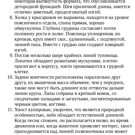
некоторая вытянутость формата, что обуславливается
детородной функцией. Шея приличной длины, имеется
отлично заметный, продолговатый изгиб.
Холка у крысариков не выражена, находится на уровне
поясничного отдела, спина прямая, хорошо
обмускулена. Глубина грудины составляет почти
половину роста в холке. Поясница уплощенная, но
крепкая, круп имеет скос, удлиненный, с подтянутой,
линией паха. Вместе с грудью они создают изящный
изгиб.
Постав несколько шире крайних линий туловища.
Лопатки обладают развитыми мускулами, плотно
прилегают к корпусу, локти прижимаются к грудной
клетке.
Задние конечности расположены параллельно друг
другу, их мышечная масса объемнее, чем у передних,
также они могут быть длиннее или оттянуты дальше
линии крупа. Лапы собраны в крепкий комок, со
сводчатыми пальцами и загнутыми, пигментированные
черным цветом, когтями.
Хвост купирован, укорочен, что является природной
особенностью, либо обладает естественной длинной.
Когда песик спокоен, он располагается низко, во время
движения или, когда животное проявляет интерес, хвост
приподнимается над линией позвоночника или может