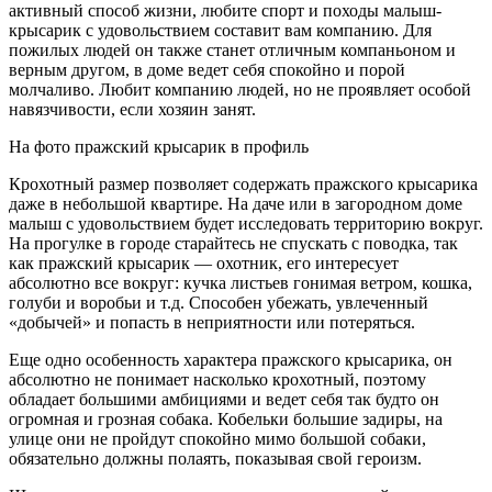
активный способ жизни, любите спорт и походы малыш-
крысарик с удовольствием составит вам компанию. Для
пожилых людей он также станет отличным компаньоном и
верным другом, в доме ведет себя спокойно и порой
молчаливо. Любит компанию людей, но не проявляет особой
навязчивости, если хозяин занят.
На фото пражский крысарик в профиль
Крохотный размер позволяет содержать пражского крысарика
даже в небольшой квартире. На даче или в загородном доме
малыш с удовольствием будет исследовать территорию вокруг.
На прогулке в городе старайтесь не спускать с поводка, так
как пражский крысарик — охотник, его интересует
абсолютно все вокруг: кучка листьев гонимая ветром, кошка,
голуби и воробьи и т.д. Способен убежать, увлеченный
«добычей» и попасть в неприятности или потеряться.
Еще одно особенность характера пражского крысарика, он
абсолютно не понимает насколько крохотный, поэтому
обладает большими амбициями и ведет себя так будто он
огромная и грозная собака. Кобельки большие задиры, на
улице они не пройдут спокойно мимо большой собаки,
обязательно должны полаять, показывая свой героизм.