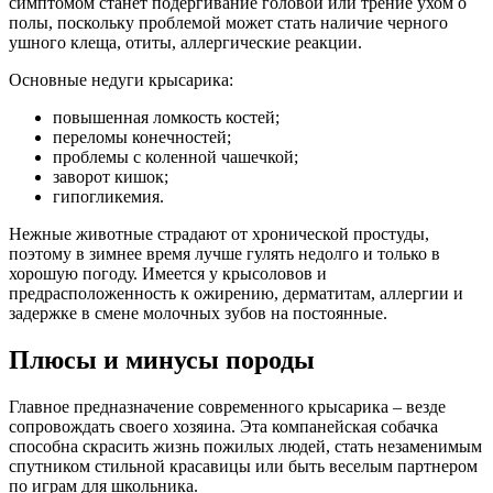
симптомом станет подергивание головой или трение ухом о
полы, поскольку проблемой может стать наличие черного
ушного клеща, отиты, аллергические реакции.
Основные недуги крысарика:
повышенная ломкость костей;
переломы конечностей;
проблемы с коленной чашечкой;
заворот кишок;
гипогликемия.
Нежные животные страдают от хронической простуды,
поэтому в зимнее время лучше гулять недолго и только в
хорошую погоду. Имеется у крысоловов и
предрасположенность к ожирению, дерматитам, аллергии и
задержке в смене молочных зубов на постоянные.
Плюсы и минусы породы
Главное предназначение современного крысарика – везде
сопровождать своего хозяина. Эта компанейская собачка
способна скрасить жизнь пожилых людей, стать незаменимым
спутником стильной красавицы или быть веселым партнером
по играм для школьника.