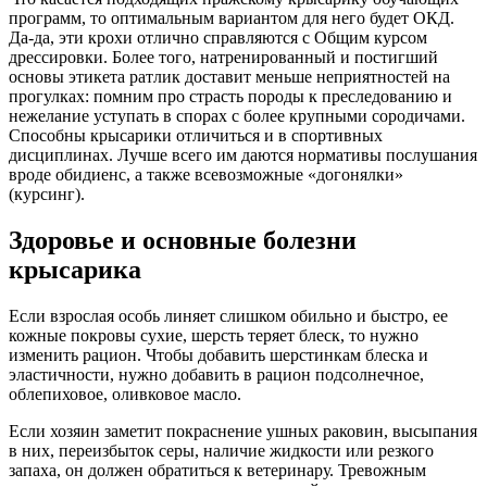
программ, то оптимальным вариантом для него будет ОКД.
Да-да, эти крохи отлично справляются с Общим курсом
дрессировки. Более того, натренированный и постигший
основы этикета ратлик доставит меньше неприятностей на
прогулках: помним про страсть породы к преследованию и
нежелание уступать в спорах с более крупными сородичами.
Способны крысарики отличиться и в спортивных
дисциплинах. Лучше всего им даются нормативы послушания
вроде обидиенс, а также всевозможные «догонялки»
(курсинг).
Здоровье и основные болезни
крысарика
Если взрослая особь линяет слишком обильно и быстро, ее
кожные покровы сухие, шерсть теряет блеск, то нужно
изменить рацион. Чтобы добавить шерстинкам блеска и
эластичности, нужно добавить в рацион подсолнечное,
облепиховое, оливковое масло.
Если хозяин заметит покраснение ушных раковин, высыпания
в них, переизбыток серы, наличие жидкости или резкого
запаха, он должен обратиться к ветеринару. Тревожным