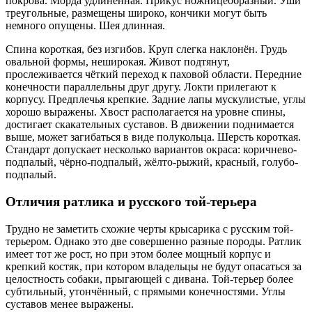
покрова. Морда удлинённая. Прикус ножницеобразный. Уши
треугольные, размещены широко, кончики могут быть
немного опущены. Шея длинная.
Спина короткая, без изгибов. Круп слегка наклонён. Грудь
овальной формы, неширокая. Живот подтянут,
прослеживается чёткий переход к паховой области. Передние
конечности параллельны друг другу. Локти прилегают к
корпусу. Предплечья крепкие. Задние лапы мускулистые, углы
хорошо выражены. Хвост располагается на уровне спины,
достигает скакательных суставов. В движении поднимается
выше, может загибаться в виде полукольца. Шерсть короткая.
Стандарт допускает несколько вариантов окраса: коричнево-
подпалый, чёрно-подпалый, жёлто-рыжий, красный, голубо-
подпалый.
Отличия ратлика и русского той-терьера
Трудно не заметить схожие черты крысарика с русским той-
терьером. Однако это две совершенно разные породы. Ратлик
имеет тот же рост, но при этом более мощный корпус и
крепкий костяк, при котором владельцы не будут опасаться за
целостность собаки, прыгающей с дивана. Той-терьер более
субтильный, утончённый, с прямыми конечностями. Углы
суставов менее выражены.