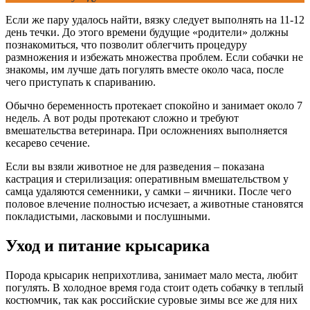
Если же пару удалось найти, вязку следует выполнять на 11-12
день течки. До этого времени будущие «родители» должны
познакомиться, что позволит облегчить процедуру
размножения и избежать множества проблем. Если собачки не
знакомы, им лучше дать погулять вместе около часа, после
чего приступать к спариванию.
Обычно беременность протекает спокойно и занимает около 7
недель. А вот роды протекают сложно и требуют
вмешательства ветеринара. При осложнениях выполняется
кесарево сечение.
Если вы взяли животное не для разведения – показана
кастрация и стерилизация: оперативным вмешательством у
самца удаляются семенники, у самки – яичники. После чего
половое влечение полностью исчезает, а животные становятся
покладистыми, ласковыми и послушными.
Уход и питание крысарика
Порода крысарик неприхотлива, занимает мало места, любит
погулять. В холодное время года стоит одеть собачку в теплый
костюмчик, так как российские суровые зимы все же для них