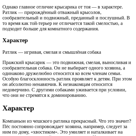
Однако главное отличие крысарика от тоя — в характере.
Ратлик — прирождённый отважный крысолов,
сообразительный и подвижный, преданный и послушный. В
то время как той-терьер не отличается такой смелостью, а
подходит больше для комнатного содержания.
Характер
Ратлик — игривая, смелая и смышлёная собака
Пражский крысарик — это подвижная, смелая, выносливая и
сообразительная собака. Он не выбирает одного хозяина, а
одинаково дружелюбно относится ко всем членам семьи.
Особую благосклонность ратлик проявляет к детям. При этом
он абсолютно ненавязчив. К незнакомцам относится
недоверчиво. С другими собаками уживается при условии,
что они не стремятся к доминированию.
Характер
Компаньон из чешского ратлика прекрасный. Что это значит?
Пёс постоянно сопровождает хозяина, например, следует за
ним по дому, «хвостиком». Это умиляет и наталкивает на