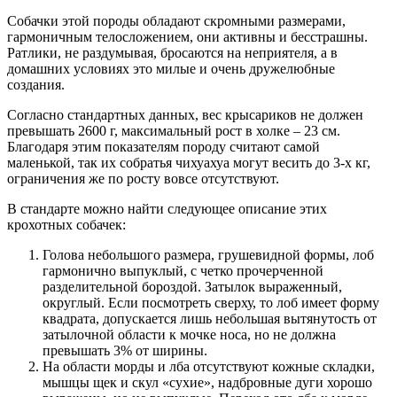
Собачки этой породы обладают скромными размерами,
гармоничным телосложением, они активны и бесстрашны.
Ратлики, не раздумывая, бросаются на неприятеля, а в
домашних условиях это милые и очень дружелюбные
создания.
Согласно стандартных данных, вес крысариков не должен
превышать 2600 г, максимальный рост в холке – 23 см.
Благодаря этим показателям породу считают самой
маленькой, так их собратья чихуахуа могут весить до 3-х кг,
ограничения же по росту вовсе отсутствуют.
В стандарте можно найти следующее описание этих
крохотных собачек:
Голова небольшого размера, грушевидной формы, лоб
гармонично выпуклый, с четко прочерченной
разделительной бороздой. Затылок выраженный,
округлый. Если посмотреть сверху, то лоб имеет форму
квадрата, допускается лишь небольшая вытянутость от
затылочной области к мочке носа, но не должна
превышать 3% от ширины.
На области морды и лба отсутствуют кожные складки,
мышцы щек и скул «сухие», надбровные дуги хорошо