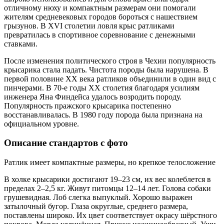
отличному нюху и компактным размерам они помогали
жителям средневековых городов бороться с нашествием
грызунов. В XVI столетии ловля крыс ратликами
превратилась в спортивное соревнование с денежными
ставками.
После изменения политического строя в Чехии популярность
крысарика стала падать. Чистота породы была нарушена. В
первой половине XX века ратликов объединили в один вид с
пинчерами. В 70-е годы XX столетия благодаря усилиям
инженера Яна Финдейса удалось возродить породу.
Популярность пражского крысарика постепенно
восстанавливалась. В 1980 году порода была признана на
официальном уровне.
Описание стандартов с фото
Ратлик имеет компактные размеры, но крепкое телосложение
В холке крысарики достигают 19–23 см, их вес колеблется в
пределах 2–2,5 кг. Живут питомцы 12–14 лет. Голова собаки
грушевидная. Лоб слегка выпуклый. Хорошо выражен
затылочный бугор. Глаза округлые, среднего размера,
поставлены широко. Их цвет соответствует окрасу шёрстного