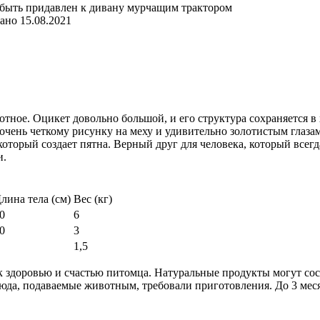
ано
15.08.2021
ное. Оцикет довольно большой, и его структура сохраняется в
чень четкому рисунку на меху и удивительно золотистым глазам
который создает пятна. Верный друг для человека, который все
и.
лина тела (см)
Вес (кг)
0
6
0
3
1,5
 здоровью и счастью питомца. Натуральные продукты могут состо
юда, подаваемые животным, требовали приготовления. До 3 меся