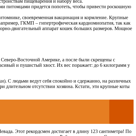
сстройствам пищеварения и набору веса.
ыми питомцами придется попотеть, чтобы привести роскошную
питомнике, своевременная вакцинация и кормление. Крупные
 например, ГКМП – гипертрофическая кардиомиопатия, так как
порно-двигательный аппарат кошек больших размеров. Мощное
в Северо-Восточной Америке, а после были скрещены с
сивый и пушистый хвост. Их вес поражает: до 6 килограмм у
и). С людьми ведут себя спокойно и сдержанно, на различных
при длительном отсутствии хозяина. Кстати, эти крупные коты
вада. Этот рекордсмен достигает в длину 123 сантиметра! По