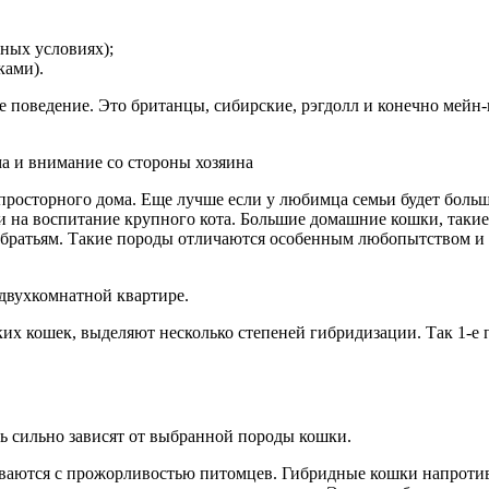
ных условиях);
ками).
поведение. Это британцы, сибирские, рэгдолл и конечно мейн-к
а и внимание со стороны хозяина
осторного дома. Еще лучше если у любимца семьи будет большой
и на воспитание крупного кота. Большие домашние кошки, такие к
ратьям. Такие породы отличаются особенным любопытством и 
двухкомнатной квартире.
их кошек, выделяют несколько степеней гибридизации. Так 1-е п
нь сильно зависят от выбранной породы кошки.
ваются с прожорливостью питомцев. Гибридные кошки напротив,