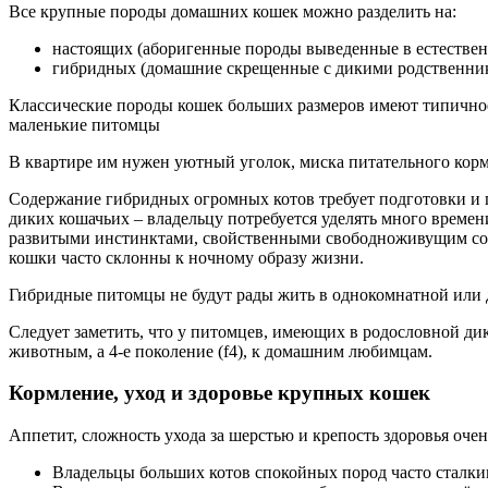
Все крупные породы домашних кошек можно разделить на:
настоящих (аборигенные породы выведенные в естествен
гибридных (домашние скрещенные с дикими родственни
Классические породы кошек больших размеров имеют типичное 
маленькие питомцы
В квартире им нужен уютный уголок, миска питательного корм
Содержание гибридных огромных котов требует подготовки и пр
диких кошачьих – владельцу потребуется уделять много времен
развитыми инстинктами, свойственными свободноживущим соб
кошки часто склонны к ночному образу жизни.
Гибридные питомцы не будут рады жить в однокомнатной или 
Следует заметить, что у питомцев, имеющих в родословной дик
животным, а 4-е поколение (f4), к домашним любимцам.
Кормление, уход и здоровье крупных кошек
Аппетит, сложность ухода за шерстью и крепость здоровья оче
Владельцы больших котов спокойных пород часто сталки