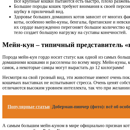
Все крупные кошки пытаются есть быстро, плохо разжёвыв
Большие породы кошек требуют внимания к своей персон
шубку в приличный вид.
Здоровье больших домашних котов зависит от многих фа
коты, особенно мейн-куны, бенгалы, британские и невск
их сердце вынужденно перегоняет большое количество к
тело создает большую нагрузку на суставы конечностей.
Мейн-кун – типичный представитель «
Порода мейн-кун гордо носит статус как одной из самых боль
домашними кошками и расселены по всему миру. Мейн-куны, ка
самок, а некоторые самцы могут вырастать до 12 килограмм!
Несмотря на свой грозный вид, эти животные имеют очень покл
кошачьих выставках не испытывают стресса. Очень ценят собст
отличаются высоким уровнем интеллекта, так что при желани
Популярные статьи
Доберман-пинчер (фото): всё об осо
А самым большим мейн-куном в мире официально признан кот С