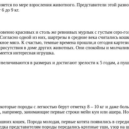
няется по мере взросления животного. Представители этой разно
6 до 9 кг.
новенно красивых и столь же ревнивых мурлык с густым серо-г
огласно одной из них, шартрезы в средние века считались кош
нежное мясо. К счастью, темные времена прошли,и сегодня карте
 присутствия в доме других животных. Они спокойны и молчали
меется интересная игрушка.
ы увеличиваются в размерах и достигают зрелости к 5 годам, а пу
некоторые породы с легкостью берут отметку 8 – 10 кг и даже б
, например, занимающие первые строки мейн кун или ашера. Но 
шних кошек. Порода молодая, первые котята появились в середи
дка представителям породы передались крупные уши, узор на ш