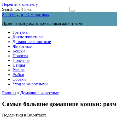
Перейти к контенту
Search for:
Sport-dog.ru - О животных
Правильный уход за домашними животными
Грызуны
Дикие животные
Домашние животные
Животные
Кошки
Новости
Полезное
Птицы
Разное
Рыбки
Собаки
Уход за животными
Главная
»
Домашние животные
Cамые большие домашние кошки: разме
Поделиться в ВКонтакте