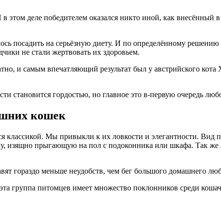
И в этом деле победителем оказался никто иной, как внесённый 
лось посадить на серьёзную диету. И по определённому решению 
дчики не стали жертвовать их здоровьем.
но, и самым впечатляющий результат был у австрийского кота Х
сти становится гордостью, но главное это в-первую очередь люб
ашних кошек
 классикой. Мы привыкли к их ловкости и элегантности. Вид пи
у, изящно прыгающую на пол с подоконника или шкафа. Так же
вят гораздо меньше неудобств, чем бег большого домашнего лю
 эта группа питомцев имеет множество поклонников среди кошач