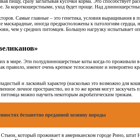
ая пищу, сразу заглатывая кусочки корма. Это способствует ра
е. За короткошерстными, уход будет проще. Над длинношерстн
кторов. Самые главные – это генетика, условия выращивания в 
ие маскарадные, иногда предрасположены к патологиям сердца,
рови, чем у средних питомцев. Большую нагрузку испытывает о
великанов»
ших в мире. Эти полудлинношерстные коты когда-то проживали 
к правило, имеют очень крепкое телосложение и невероятно кра
адистый и ласковый характер (насколько это возможно для кошк
венное личное пространство, но в то же время могут заскучать 
и питомца можно научить некоторым акробатическим трюкам.
бенностях беззаветно преданной хозяину породы
тьюи, который проживает в американском городе Рино, штат Не