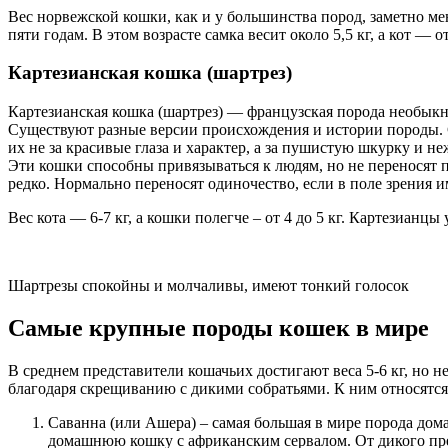
Вес норвежской кошки, как и у большинства пород, заметно ме
пяти годам. В этом возрасте самка весит около 5,5 кг, а кот — от 
Картезианская кошка (шартрез)
Картезианская кошка (шартрез) — французская порода необык
Существуют разные версии происхождения и истории породы. С
их не за красивые глаза и характер, а за пушистую шкурку и 
Эти кошки способны привязываться к людям, но не переносят
редко. Нормально переносят одиночество, если в поле зрения и
Вес кота — 6-7 кг, а кошки полегче – от 4 до 5 кг. Картезианц
Шартрезы спокойны и молчаливы, имеют тонкий голосок
Самые крупные породы кошек в мире
В среднем представители кошачьих достигают веса 5-6 кг, но 
благодаря скрещиванию с дикими собратьями. К ним относятся
Саванна (или Ашера) – самая большая в мире порода дома
домашнюю кошку с африканским сервалом. От дикого пре