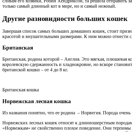
словам его хозяйки, Робин Хендриксон, та решила отправить за
только самый длинный кот в мире, но и самый нежный.
Другие разновидности больших кошек
Завершая список самых больших домашних кошек, стоит призн
красотой и внушительными размерами. К ним можно отнести 
Британская
Британская, родина которой – Англия. Это мягкая, плюшевая 
королевскую сдержанность и хладнокровие, но вскоре становит
британской кошки – от 4 до 8 кг.
Британская кошка
Норвежская лесная кошка
Из названия понятно, что ее родина – Норвегия. Порода очень
Норвежских лесных кошек относят к длинношерстным породам
«Норвежкам» не свойственно плохое поведение. Они терпимы 