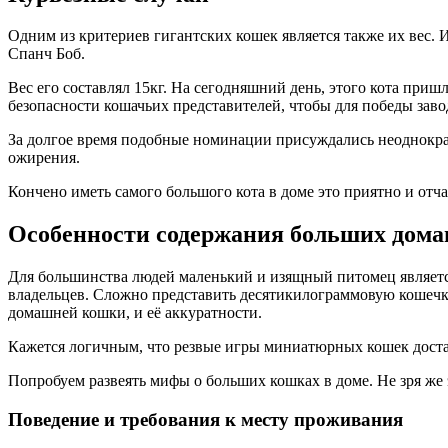
Одним из критериев гигантских кошек является также их вес. 
Спанч Боб.
Вес его составлял 15кг. На сегодняшний день, этого кота приш
безопасности кошачьих представителей, чтобы для победы заво
За долгое время подобные номинации присуждались неоднократ
ожирения.
Кончено иметь самого большого кота в доме это приятно и отча
Особенности содержания больших дом
Для большинства людей маленький и изящный питомец является
владельцев. Сложно представить десятикилограммовую кошечк
домашней кошки, и её аккуратности.
Кажется логичным, что резвые игры миниатюрных кошек доста
Попробуем развеять мифы о больших кошках в доме. Не зря же
Поведение и требования к месту проживания