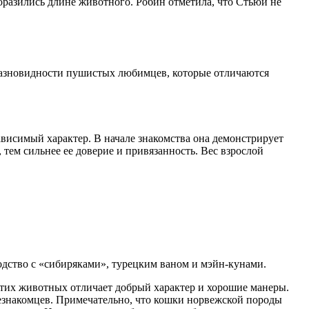
поразились длине животного. Робин отметила, что Стьюи не
разновидности пушистых любимцев, которые отличаются
ависимый характер. В начале знакомства она демонстрирует
 тем сильнее ее доверие и привязанность. Вес взрослой
одство с «сибиряками», турецким ваном и мэйн-кунами.
тих животных отличает добрый характер и хорошие манеры.
езнакомцев. Примечательно, что кошки норвежской породы