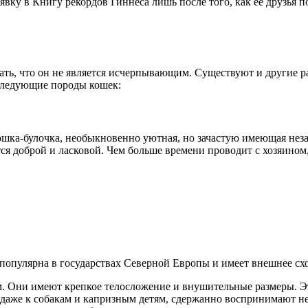
явку в Книгу рекордов Гиннеса лишь после того, как ее друзья 
ать, что он не является исчерпывающим. Существуют и другие 
следующие породы кошек:
кошка-булочка, необыкновенно уютная, но зачастую имеющая нез
ся доброй и ласковой. Чем больше времени проводит с хозяином,
 популярна в государствах Северной Европы и имеет внешнее сх
. Они имеют крепкое телосложение и внушительные размеры. Э
даже к собакам и капризным детям, сдержанно воспринимают н