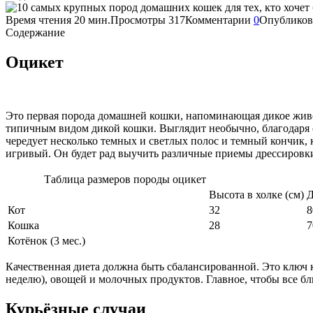
Время чтения
20 мин.
Просмотры
317
Комментарии
0
Опубликов
Содержание
Оцикет
Это первая порода домашней кошки, напоминающая дикое живот
типичным видом дикой кошки. Выглядит необычно, благодаря о
чередует несколько темных и светлых полос и темный кончик, 
игривый. Он будет рад выучить различные приемы дрессировк
Таблица размеров породы оцикет
Высота в холке (см)
Д
Кот
32
8
Кошка
28
7
Котёнок (3 мес.)
Качественная диета должна быть сбалансированной. Это ключ к
неделю), овощей и молочных продуктов. Главное, чтобы все бл
Курьёзные случаи