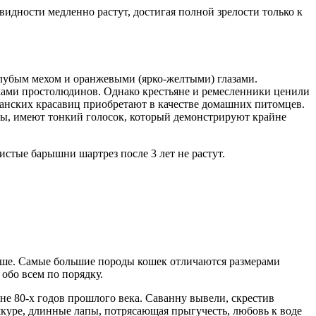
видности медленно растут, достигая полной зрелости только к
олубым мехом и оранжевыми (ярко-желтыми) глазами.
ками простолюдинов. Однако крестьяне и ремесленники ценили
зианских красавиц приобретают в качестве домашних питомцев.
вы, имеют тонкий голосок, который демонстрируют крайне
шистые барышни шартрез после 3 лет не растут.
ольше. Самые большие породы кошек отличаются размерами
обо всем по порядку.
не 80-х годов прошлого века. Саванну вывели, скрестив
куре, длинные лапы, потрясающая прыгучесть, любовь к воде