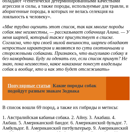
обладают «генетически детерминированными качествами
агрессии и силы, а также породы, используемые для травли, и
аборигенные породы, в которых не велась селекция на
лояльность к человеку».
«Мне трудно оценить этот список, так как многие породы
собак мне неизвестны, — рассказывает собачница Алина. — У
меня шарпей, который также присутствует в списке.
Согласна, что при своей милой внешности, шарпеи обладают
непростым характером и являются по сути охотничьими и
сторожевыми собаками. Признаюсь, что выгуливаю собаку я
без намордника. Буду ли одевать его, если список примут? Не
знаю, пока неизвестно, какое наказание понесут владельцы
собак и вообще, кто и как это будет отслеживать»
Популярные статьи
Какие породы собак
подойдут разным знакам Зодиака
В список вошли 69 пород, а также их гибриды и метисы:
1. Австралийская кабанья собака. 2. Айну. 3. Акабаш. 4.
Акбаш. 5. Американский бандог. 6. Американский бульдог. 7.
Амбульдог. 8. Американский питбультерьер. 9. Американский