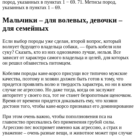
пород, указанных в пунктах 1 − 69. 71. Метисы пород,
указанных в пунктах 1 – 69.
Мальчики – для волевых, девочки –
для семейных
Если выбор породы уже сделан, второй вопрос, который
волнует будущего владельца собаки, — брать кобеля или
суку? Сказать, кто из них однозначно лучше, нельзя. Все
зависит от характера самого владельца и целей, для которых
он решил обзавестись питомцем.
Кобелям породы кане-корсо присущи все типично мужские
качества, поэтому и хозяин должен быть готов к тому, что
придется проявлять волю и твердость характера, но ни в коем
случае не агрессию. Но даже тогда, когда он заслужит
авторитет у своего пса, тот не станет безропотным щеночком.
Время от времени придется доказывать ему, что хозяин
достоин того, чтобы кане-корсо признавал его доминирование
При этом очень важно, чтобы поползновения пса на
главенство пресекались без применения грубой силы.
Агрессию пес воспримет именно как агрессию, а страх и
уважение – очень разные вещи, и животное может при случае