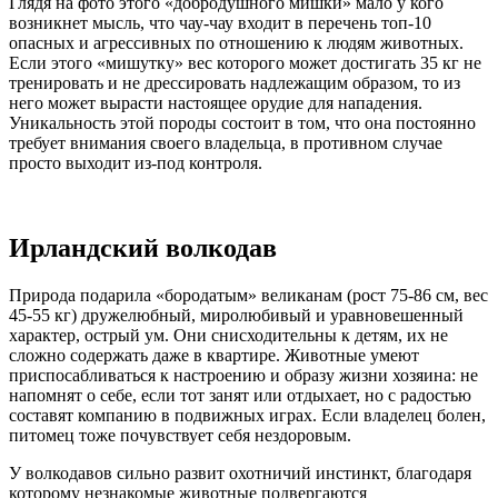
Глядя на фото этого «добродушного мишки» мало у кого
возникнет мысль, что чау-чау входит в перечень топ-10
опасных и агрессивных по отношению к людям животных.
Если этого «мишутку» вес которого может достигать 35 кг не
тренировать и не дрессировать надлежащим образом, то из
него может вырасти настоящее орудие для нападения.
Уникальность этой породы состоит в том, что она постоянно
требует внимания своего владельца, в противном случае
просто выходит из-под контроля.
Ирландский волкодав
Природа подарила «бородатым» великанам (рост 75-86 см, вес
45-55 кг) дружелюбный, миролюбивый и уравновешенный
характер, острый ум. Они снисходительны к детям, их не
сложно содержать даже в квартире. Животные умеют
приспосабливаться к настроению и образу жизни хозяина: не
напомнят о себе, если тот занят или отдыхает, но с радостью
составят компанию в подвижных играх. Если владелец болен,
питомец тоже почувствует себя нездоровым.
У волкодавов сильно развит охотничий инстинкт, благодаря
которому незнакомые животные подвергаются