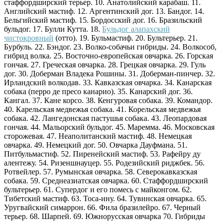
стаффордширский терьер. 10. Анатолийский карабаш. 11.
Английский мастиф. 12. Аргентинский дог. 13. Бандог. 14.
Бельгийский мастиф. 15. Бордосский дог. 16. Бразильский
бульдог. 17. Булли Кутта. 18.
Бульдог алапахский
чистокровный
(отто). 19. Бульмастиф. 20. Бультерьер. 21.
Бурбуль. 22. Бэндог. 23. Волко-собачьи гибриды. 24. Волкособ,
гибрид волка. 25. Восточно-европейская овчарка. 26. Горская
гончая. 27. Греческая овчарка. 28. Грецкая овчарка. 29. Гуль
дог. 30. Доберман Владека Рошины. 31. Доберман-пинчер. 32.
Ирландский волкодав. 33. Кавказская овчарка. 34. Канарская
собака (перро де пресо канарио). 35. Канарский дог. 36.
Кангал. 37. Кане корсо. 38. Кенгуровая собака. 39. Командор.
40. Карельская медвежья собака. 41. Корельская медвежья
собака. 42. Лангедонская пастушья собака. 43. Леопардовая
гончая. 44. Мальорский бульдог. 45. Маремма. 46. Московская
сторожевая. 47. Неаполитанский мастиф. 48. Немецкая
овчарка. 49. Немецкий дог. 50. Овчарка Дауфмана. 51.
Питбульмастиф. 52. Пиренейский мастиф. 53. Рафейру ду
алентежу. 54. Ризеншнауцер. 55. Родезийский риджбек. 56.
Ротвейлер. 57. Румынская овчарка. 58. Северокавказская
собака. 59. Среднеазиатская овчарка. 60. Стаффордширский
бультерьер. 61. Супердог и его помесь с майконгом. 62.
Тибетский мастиф. 63. Тоса-ину. 64. Тувинская овчарка. 65.
Уругвайский симаррон. 66. Фила бразилейро. 67. Черный
терьер. 68. Шарпей. 69. Южнорусская овчарка 70. Гибриды