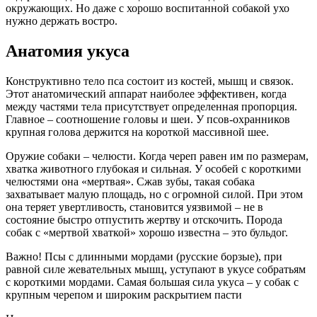
окружающих. Но даже с хорошо воспитанной собакой ухо
нужно держать востро.
Анатомия укуса
Конструктивно тело пса состоит из костей, мышц и связок.
Этот анатомический аппарат наиболее эффективен, когда
между частями тела присутствует определенная пропорция.
Главное – соотношение головы и шеи. У псов-охранников
крупная голова держится на короткой массивной шее.
Оружие собаки – челюсти. Когда череп равен им по размерам,
хватка животного глубокая и сильная. У особей с короткими
челюстями она «мертвая». Сжав зубы, такая собака
захватывает малую площадь, но с огромной силой. При этом
она теряет увертливость, становится уязвимой – не в
состояние быстро отпустить жертву и отскочить. Порода
собак с «мертвой хваткой» хорошо известна – это бульдог.
Важно! Псы с длинными мордами (русские борзые), при
равной силе жевательных мышц, уступают в укусе собратьям
с короткими мордами. Самая большая сила укуса – у собак с
крупным черепом и широким раскрытием пасти