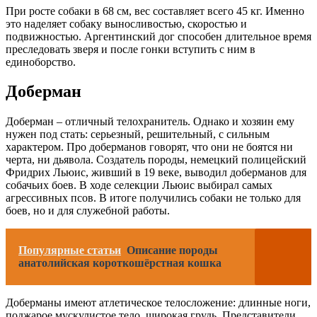
При росте собаки в 68 см, вес составляет всего 45 кг. Именно
это наделяет собаку выносливостью, скоростью и
подвижностью. Аргентинский дог способен длительное время
преследовать зверя и после гонки вступить с ним в
единоборство.
Доберман
Доберман – отличный телохранитель. Однако и хозяин ему
нужен под стать: серьезный, решительный, с сильным
характером. Про доберманов говорят, что они не боятся ни
черта, ни дьявола. Создатель породы, немецкий полицейский
Фридрих Льюис, живший в 19 веке, выводил доберманов для
собачьих боев. В ходе селекции Льюис выбирал самых
агрессивных псов. В итоге получились собаки не только для
боев, но и для служебной работы.
Популярные статьи
Описание породы
анатолийская короткошёрстная кошка
Доберманы имеют атлетическое телосложение: длинные ноги,
поджарое мускулистое тело, широкая грудь. Представители