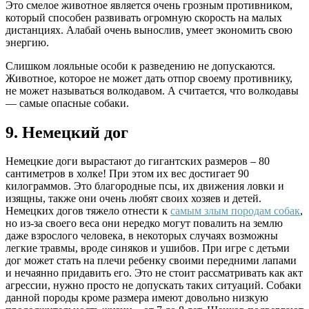
Это смелое животное является очень грозным противником,
который способен развивать огромную скорость на малых
дистанциях. Алабай очень вынослив, умеет экономить свою
энергию.
Слишком лояльные особи к разведению не допускаются.
Животное, которое не может дать отпор своему противнику,
не может называться волкодавом. А считается, что волкодавы
— самые опасные собаки.
9. Немецкий дог
Немецкие доги вырастают до гигантских размеров – 80
сантиметров в холке! При этом их вес достигает 90
килограммов. Это благородные псы, их движения ловки и
изящны, также они очень любят своих хозяев и детей.
Немецких догов тяжело отнести к
самым злым породам собак
,
но из-за своего веса они нередко могут повалить на землю
даже взрослого человека, в некоторых случаях возможны
легкие травмы, вроде синяков и ушибов. При игре с детьми
дог может стать на плечи ребенку своими передними лапами
и нечаянно придавить его. Это не стоит рассматривать как акт
агрессии, нужно просто не допускать таких ситуаций. Собаки
данной породы кроме размера имеют довольно низкую