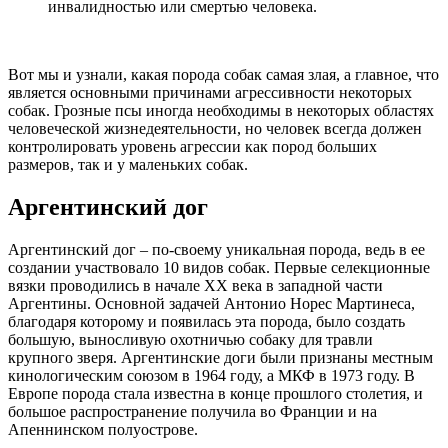
инвалидностью или смертью человека.
Вот мы и узнали, какая порода собак самая злая, а главное, что
является основными причинами агрессивности некоторых
собак. Грозные псы иногда необходимы в некоторых областях
человеческой жизнедеятельности, но человек всегда должен
контролировать уровень агрессии как пород больших
размеров, так и у маленьких собак.
Аргентинский дог
Аргентинский дог – по-своему уникальная порода, ведь в ее
создании участвовало 10 видов собак. Первые селекционные
вязки проводились в начале XX века в западной части
Аргентины. Основной задачей Антонио Норес Мартинеса,
благодаря которому и появилась эта порода, было создать
большую, выносливую охотничью собаку для травли
крупного зверя. Аргентинские доги были признаны местным
кинологическим союзом в 1964 году, а МКФ в 1973 году. В
Европе порода стала известна в конце прошлого столетия, и
большое распространение получила во Франции и на
Апеннинском полуострове.