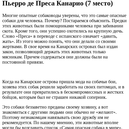
Пьерро де Преса Канарио (7 место)
Многие опытные собаководы уверены, что это самые опасные
собаки для человека. Почему? Постараемся объяснить. Предки
этих животных были помощниками человека при забивании
скота. Кроме того, они успешно охотились на крупную дичь.
Слово «Преса» в переводе с испанского означает «давить,
жать». Из этого можно понять, что они делали со своими
жертвами. В свое время на Канарских островах был издан
закон, позволяющий держать этих животных только
мясникам. Причем содержаться они должны были на
постоянной привязи.
Когда на Канарские острова пришла мода на собачьи бои,
хозяева этих собак решили заработать на своих питомцах, и в
результате они превратились в бескомпромиссных и жестких
бойцов, которым был не страшен никакой соперник.
Это собаки беззаветно преданы своему хозяину, а вот
знакомиться с другими людьми они обычно не «желают».
Поэтому незнакомцам навязывать свою дружбу им не
рекомендуется. По нашему мнению, эти животные вполне
могли бы возглавить список «Самая опасная собака в мире».