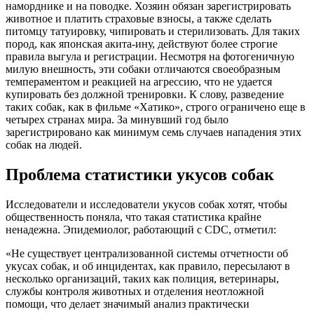
наморднике и на поводке. Хозяин обязан зарегистрировать
животное и платить страховые взносы, а также сделать
питомцу татуировку, чипировать и стерилизовать. Для таких
пород, как японская акита-ину, действуют более строгие
правила выгула и регистрации. Несмотря на фотогеничную
милую внешность, эти собаки отличаются своеобразным
темпераментом и реакцией на агрессию, что не удается
купировать без должной тренировки. К слову, разведение
таких собак, как в фильме «Хатико», строго ограничено еще в
четырех странах мира. За минувший год было
зарегистрировано как минимум семь случаев нападения этих
собак на людей.
Проблема статистики укусов собак
Исследователи и исследователи укусов собак хотят, чтобы
общественность поняла, что такая статистика крайне
ненадежна. Эпидемиолог, работающий с CDC, отметил:
«Не существует централизованной системы отчетности об
укусах собак, и об инцидентах, как правило, пересылают в
несколько организаций, таких как полиция, ветеринары,
службы контроля животных и отделения неотложной
помощи, что делает значимый анализ практически