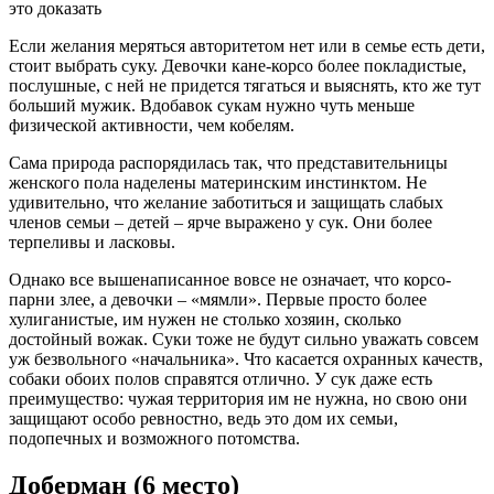
это доказать
Если желания меряться авторитетом нет или в семье есть дети,
стоит выбрать суку. Девочки кане-корсо более покладистые,
послушные, с ней не придется тягаться и выяснять, кто же тут
больший мужик. Вдобавок сукам нужно чуть меньше
физической активности, чем кобелям.
Сама природа распорядилась так, что представительницы
женского пола наделены материнским инстинктом. Не
удивительно, что желание заботиться и защищать слабых
членов семьи – детей – ярче выражено у сук. Они более
терпеливы и ласковы.
Однако все вышенаписанное вовсе не означает, что корсо-
парни злее, а девочки – «мямли». Первые просто более
хулиганистые, им нужен не столько хозяин, сколько
достойный вожак. Суки тоже не будут сильно уважать совсем
уж безвольного «начальника». Что касается охранных качеств,
собаки обоих полов справятся отлично. У сук даже есть
преимущество: чужая территория им не нужна, но свою они
защищают особо ревностно, ведь это дом их семьи,
подопечных и возможного потомства.
Доберман (6 место)