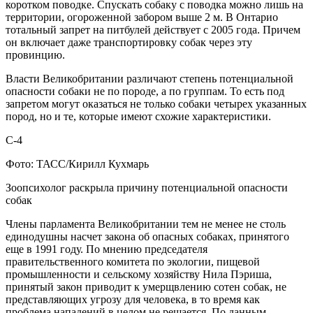
коротком поводке. Спускать собаку с поводка можно лишь на
территории, огороженной забором выше 2 м. В Онтарио
тотальный запрет на питбулей действует с 2005 года. Причем
он включает даже транспортировку собак через эту
провинцию.
Власти Великобритании различают степень потенциальной
опасности собаки не по породе, а по группам. То есть под
запретом могут оказаться не только собаки четырех указанных
пород, но и те, которые имеют схожие характеристики.
С-4
Фото: ТАСС/Кирилл Кухмарь
Зоопсихолог раскрыла причину потенциальной опасности
собак
Члены парламента Великобритании тем не менее не столь
единодушны насчет закона об опасных собаках, принятого
еще в 1991 году. По мнению председателя
правительственного комитета по экологии, пищевой
промышленности и сельскому хозяйству Нила Пэриша,
принятый закон приводит к умерщвлению сотен собак, не
представляющих угрозу для человека, в то время как
проблема нападений в целом не решается. По данным,