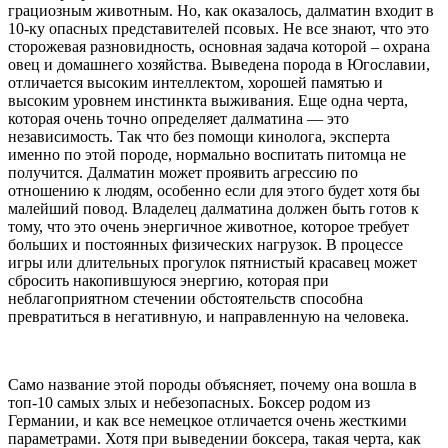
грациозным животным. Но, как оказалось, далматин входит в
10-ку опасных представителей псовых. Не все знают, что это
сторожевая разновидность, основная задача которой – охрана
овец и домашнего хозяйства. Выведена порода в Югославии,
отличается высоким интеллектом, хорошей памятью и
высоким уровнем инстинкта выживания. Еще одна черта,
которая очень точно определяет далматина — это
независимость. Так что без помощи кинолога, эксперта
именно по этой породе, нормально воспитать питомца не
получится. Далматин может проявить агрессию по
отношению к людям, особенно если для этого будет хотя бы
малейший повод. Владелец далматина должен быть готов к
тому, что это очень энергичное животное, которое требует
больших и постоянных физических нагрузок. В процессе
игры или длительных прогулок пятнистый красавец может
сбросить накопившуюся энергию, которая при
неблагоприятном стечении обстоятельств способна
превратиться в негативную, и направленную на человека.
Само название этой породы объясняет, почему она вошла в
топ-10 самых злых и небезопасных. Боксер родом из
Германии, и как все немецкое отличается очень жесткими
параметрами. Хотя при выведении боксера, такая черта, как