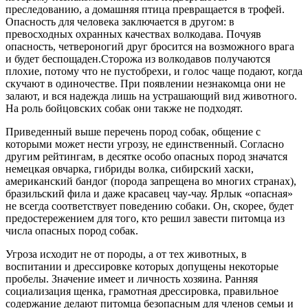
преследованию, а домашняя птица превращается в трофей.
Опасность для человека заключается в другом: в
превосходных охранных качествах волкодава. Почуяв
опасность, четвероногий друг бросится на возможного врага
и будет беспощаден.Сторожа из волкодавов получаются
плохие, потому что не пустобрехи, и голос чаще подают, когда
скучают в одиночестве. При появлении незнакомца они не
залают, и вся надежда лишь на устрашающий вид животного.
На роль бойцовских собак они также не подходят.
Приведенный выше перечень пород собак, общение с
которыми может нести угрозу, не единственный. Согласно
другим рейтингам, в десятке особо опасных пород значатся
немецкая овчарка, гибриды волка, сибирский хаски,
американский бандог (порода запрещена во многих странах),
бразильский фила и даже красавец чау-чау. Ярлык «опасная»
не всегда соответствует поведению собаки. Он, скорее, будет
предостережением для того, кто решил завести питомца из
числа опасных пород собак.
Угроза исходит не от породы, а от тех животных, в
воспитании и дрессировке которых допущены некоторые
пробелы. Значение имеет и личность хозяина. Ранняя
социализация щенка, грамотная дрессировка, правильное
содержание делают питомца безопасным для членов семьи и