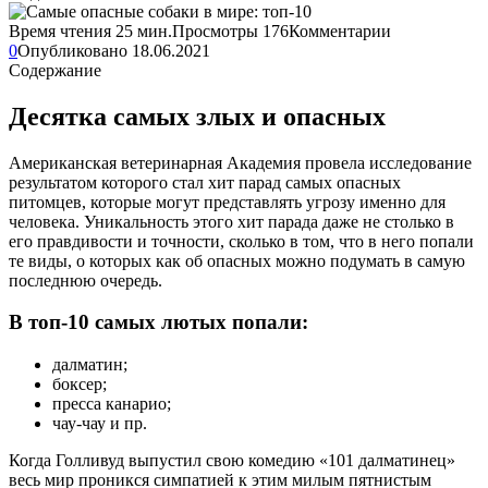
Время чтения
25 мин.
Просмотры
176
Комментарии
0
Опубликовано
18.06.2021
Содержание
Десятка самых злых и опасных
Американская ветеринарная Академия провела исследование
результатом которого стал хит парад самых опасных
питомцев, которые могут представлять угрозу именно для
человека. Уникальность этого хит парада даже не столько в
его правдивости и точности, сколько в том, что в него попали
те виды, о которых как об опасных можно подумать в самую
последнюю очередь.
В топ-10 самых лютых попали:
далматин;
боксер;
пресса канарио;
чау-чау и пр.
Когда Голливуд выпустил свою комедию «101 далматинец»
весь мир проникся симпатией к этим милым пятнистым