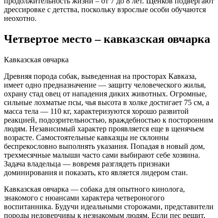
продолжительность жизни – от 7 до 8 лет. Щенков подвергают
дрессировке с детства, поскольку взрослые особи обучаются
неохотно.
Четвертое место – кавказская овчарка
Кавказская овчарка
Древняя порода собак, выведенная на просторах Кавказа,
имеет одно предназначение — защиту человеческого жилья,
охрану стад овец от нападения диких животных. Огромные,
сильные лохматые псы, чья высота в холке достигает 75 см, а
масса тела — 110 кг, характеризуются хорошо развитой
реакцией, подозрительностью, враждебностью к посторонним
людям. Независимый характер проявляется еще в щенячьем
возрасте. Самостоятельные кавказцы не склонны
беспрекословно выполнять указания. Попадая в новый дом,
трехмесячные малыши часто сами выбирают себе хозяина.
Задача владельца — вовремя разглядеть признаки
доминирования и показать, кто является лидером стаи.
Кавказская овчарка — собака для опытного кинолога,
знакомого с нюансами характера четвероногого
воспитанника. Будучи идеальными сторожами, представители
породы недоверчивы к незнакомым людям. Если пес решит,