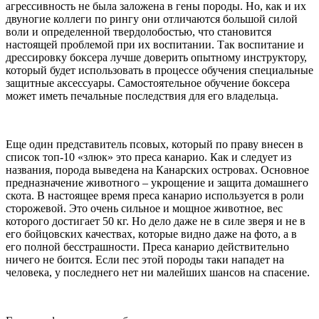
агрессивность не была заложена в гены породы. Но, как и их
двуногие коллеги по рингу они отличаются большой силой
воли и определенной твердолобостью, что становится
настоящей проблемой при их воспитании. Так воспитание и
дрессировку боксера лучше доверить опытному инструктору,
который будет использовать в процессе обучения специальные
защитные аксессуары. Самостоятельное обучение боксера
может иметь печальные последствия для его владельца.
Еще один представитель псовых, который по праву внесен в
список топ-10 «злюк» это преса канарио. Как и следует из
названия, порода выведена на Канарских островах. Основное
предназначение животного – укрощение и защита домашнего
скота. В настоящее время преса канарио используется в роли
сторожевой. Это очень сильное и мощное животное, вес
которого достигает 50 кг. Но дело даже не в силе зверя и не в
его бойцовских качествах, которые видно даже на фото, а в
его полной бесстрашности. Преса канарио действительно
ничего не боится. Если пес этой породы таки нападет на
человека, у последнего нет ни малейших шансов на спасение.