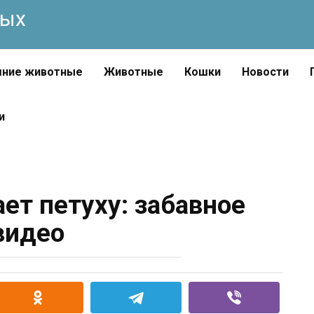
ных
ние животные
Животные
Кошки
Новости
и
ет петуху: забавное
видео