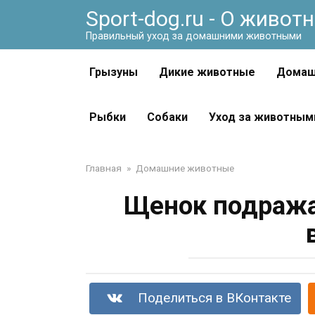
Перейти
Sport-dog.ru - О живот
к
Правильный уход за домашними животными
контенту
Грызуны
Дикие животные
Домаш
Рыбки
Собаки
Уход за животным
Главная
»
Домашние животные
Щенок подража
Поделиться в ВКонтакте