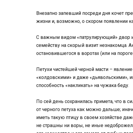
Внезапно запевший посреди дня кочет пре
жизни и, возможно, о скором появлении к
С важным видом «патрулирующий» двор и
семейству на скорый визит незнакомца. А
остановившегося в воротах (или на пороге
Петухи чистейшей черной масти – явление
«колдовскими» и даже «дьявольскими», и
способность «накликать» на чужака беду.
По сей день сохранилась примета, что в с
от черного петуха как можно дальше; инач
иметь такую птицу в своем хозяйстве даже
не страшны ни воры, не иные недоброжела