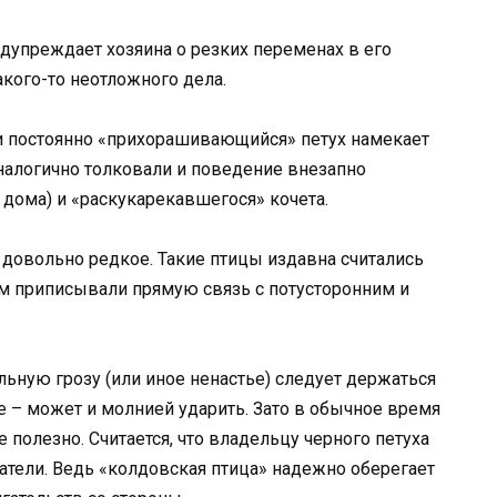
дупреждает хозяина о резких переменах в его
акого-то неотложного дела.
 постоянно «прихорашивающийся» петух намекает
налогично толковали и поведение внезапно
 дома) и «раскукарекавшегося» кочета.
 довольно редкое. Такие птицы издавна считались
м приписывали прямую связь с потусторонним и
ильную грозу (или иное ненастье) следует держаться
е – может и молнией ударить. Зато в обычное время
 полезно. Считается, что владельцу черного петуха
тели. Ведь «колдовская птица» надежно оберегает