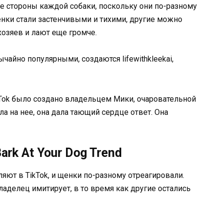
е стороны каждой собаки, поскольку они по-разному
енки стали застенчивыми и тихими, другие можно
хозяев и лают еще громче.
чайно популярными, создаются lifewithkleekai,
ikTok было создано владельцем Мики, очаровательной
ла на нее, она дала тающий сердце ответ. Она
rk At Your Dog Trend
ляют в TikTok, и щенки по-разному отреагировали.
ладелец имитирует, в то время как другие остались