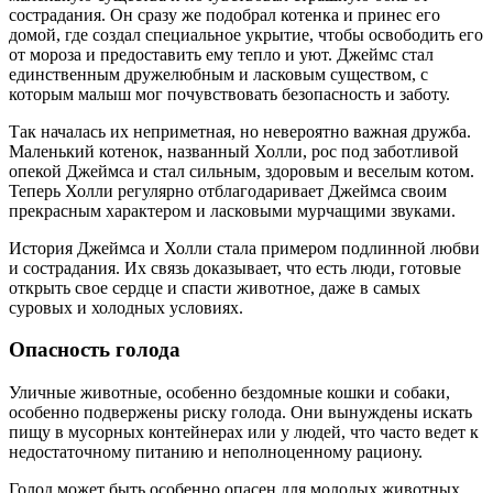
сострадания. Он сразу же подобрал котенка и принес его
домой, где создал специальное укрытие, чтобы освободить его
от мороза и предоставить ему тепло и уют. Джеймс стал
единственным дружелюбным и ласковым существом, с
которым малыш мог почувствовать безопасность и заботу.
Так началась их неприметная, но невероятно важная дружба.
Маленький котенок, названный Холли, рос под заботливой
опекой Джеймса и стал сильным, здоровым и веселым котом.
Теперь Холли регулярно отблагодаривает Джеймса своим
прекрасным характером и ласковыми мурчащими звуками.
История Джеймса и Холли стала примером подлинной любви
и сострадания. Их связь доказывает, что есть люди, готовые
открыть свое сердце и спасти животное, даже в самых
суровых и холодных условиях.
Опасность голода
Уличные животные, особенно бездомные кошки и собаки,
особенно подвержены риску голода. Они вынуждены искать
пищу в мусорных контейнерах или у людей, что часто ведет к
недостаточному питанию и неполноценному рациону.
Голод может быть особенно опасен для молодых животных,