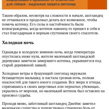
для собаки - надежная защита питомца
Таким образом, несмотря на сложности в начале, шотландец
не отчаивался и продолжал делать все возможное, чтобы
помочь котенку. Его силы и настойчивость были
вознаграждены, когда котенок наконец-то пришел в себя и
стал благодарным и верным спутником своего спасителя.
Холодная ночь
Однажды в холодную зимнюю ночь, когда температура
опустилась ниже нуля, жители маленькой шотландской
деревушки заметили замерзшего котенка, укрывшегося под
старой деревянной лавкой.
Холодные ветры и бушующий снегопад окружали
беззащитную малышку, и настала грозная ночь, полная
опасностей для такого юного создания. Все звери и птицы,
спрятавшись в своих шерстяных или пернатых убежищах,
укрылись от морозов, но маленький котенок был оставлен на
произвол судьбы.
Проходя мимо, заботливый шотландец Джеймс заметил
маленькую существа и почувствовал страшную боль от