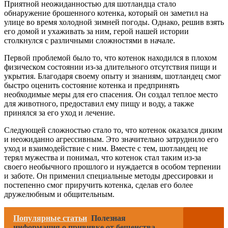
Приятной неожиданностью для шотландца стало
обнаружение брошенного котенка, который он заметил на
улице во время холодной зимней погоды. Однако, решив взять
его домой и ухаживать за ним, герой нашей истории
столкнулся с различными сложностями в начале.
Первой проблемой было то, что котенок находился в плохом
физическом состоянии из-за длительного отсутствия пищи и
укрытия. Благодаря своему опыту и знаниям, шотландец смог
быстро оценить состояние котенка и предпринять
необходимые меры для его спасения. Он создал теплое место
для животного, предоставил ему пищу и воду, а также
принялся за его уход и лечение.
Следующей сложностью стало то, что котенок оказался диким
и неожиданно агрессивным. Это значительно затруднило его
уход и взаимодействие с ним. Вместе с тем, шотландец не
терял мужества и понимал, что котенок стал таким из-за
своего необычного прошлого и нуждается в особом терпении
и заботе. Он применил специальные методы дрессировки и
постепенно смог приручить котенка, сделав его более
дружелюбным и общительным.
Популярные статьи
Полезная
информация о прививке от бешенства