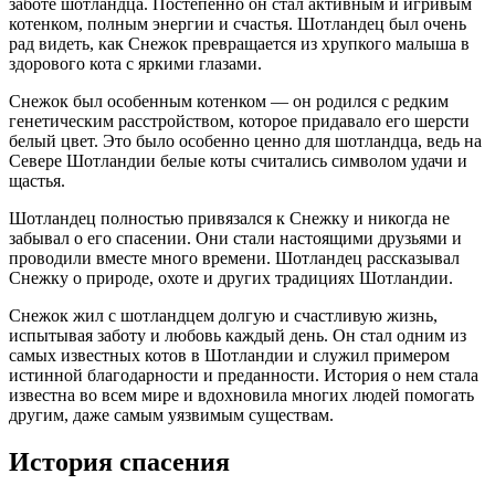
заботе шотландца. Постепенно он стал активным и игривым
котенком, полным энергии и счастья. Шотландец был очень
рад видеть, как Снежок превращается из хрупкого малыша в
здорового кота с яркими глазами.
Снежок был особенным котенком — он родился с редким
генетическим расстройством, которое придавало его шерсти
белый цвет. Это было особенно ценно для шотландца, ведь на
Севере Шотландии белые коты считались символом удачи и
щастья.
Шотландец полностью привязался к Снежку и никогда не
забывал о его спасении. Они стали настоящими друзьями и
проводили вместе много времени. Шотландец рассказывал
Снежку о природе, охоте и других традициях Шотландии.
Снежок жил с шотландцем долгую и счастливую жизнь,
испытывая заботу и любовь каждый день. Он стал одним из
самых известных котов в Шотландии и служил примером
истинной благодарности и преданности. История о нем стала
известна во всем мире и вдохновила многих людей помогать
другим, даже самым уязвимым существам.
История спасения