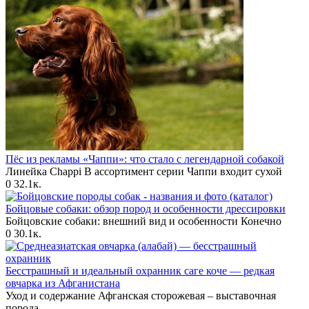
Пёс из рекламы «Чаппи»: что стало с легендарной собакой
Линейка Chappi В ассортимент серии Чаппи входит сухой
0
32.1к.
Бойцовые собаки: обзор пород и особенности дрессировки
Бойцовские собаки: внешний вид и особенности Конечно
0
30.1к.
Бесстрашный и идеальный охранник саге коче — редкая
овчарка из Афганистана
Уход и содержание Афганская сторожевая – выставочная
порода.