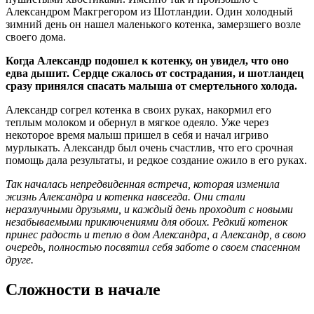
Александром Макгрегором из Шотландии. Один холодный
зимний день он нашел маленького котенка, замерзшего возле
своего дома.
Когда Александр подошел к котенку, он увидел, что оно
едва дышит. Сердце сжалось от сострадания, и шотландец
сразу принялся спасать малыша от смертельного холода.
Александр согрел котенка в своих руках, накормил его
теплым молоком и обернул в мягкое одеяло. Уже через
некоторое время малыш пришел в себя и начал игриво
мурлыкать. Александр был очень счастлив, что его срочная
помощь дала результаты, и редкое создание ожило в его руках.
Так началась непредвиденная встреча, которая изменила
жизнь Александра и котенка навсегда. Они стали
неразлучными друзьями, и каждый день проходит с новыми
незабываемыми приключениями для обоих. Редкий котенок
принес радость и тепло в дом Александра, а Александр, в свою
очередь, полностью посвятил себя заботе о своем спасенном
друге.
Сложности в начале