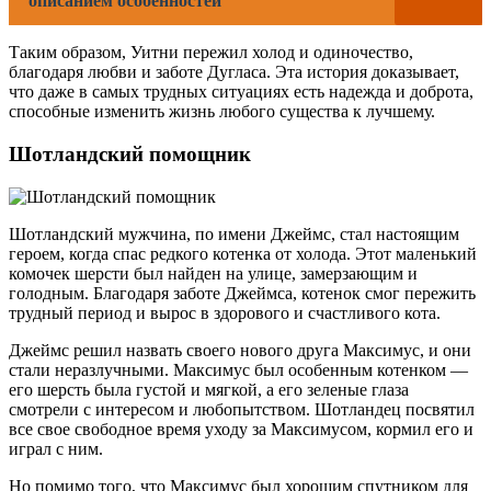
описанием особенностей
Таким образом, Уитни пережил холод и одиночество,
благодаря любви и заботе Дугласа. Эта история доказывает,
что даже в самых трудных ситуациях есть надежда и доброта,
способные изменить жизнь любого существа к лучшему.
Шотландский помощник
Шотландский мужчина, по имени Джеймс, стал настоящим
героем, когда спас редкого котенка от холода. Этот маленький
комочек шерсти был найден на улице, замерзающим и
голодным. Благодаря заботе Джеймса, котенок смог пережить
трудный период и вырос в здорового и счастливого кота.
Джеймс решил назвать своего нового друга Максимус, и они
стали неразлучными. Максимус был особенным котенком —
его шерсть была густой и мягкой, а его зеленые глаза
смотрели с интересом и любопытством. Шотландец посвятил
все свое свободное время уходу за Максимусом, кормил его и
играл с ним.
Но помимо того, что Максимус был хорошим спутником для