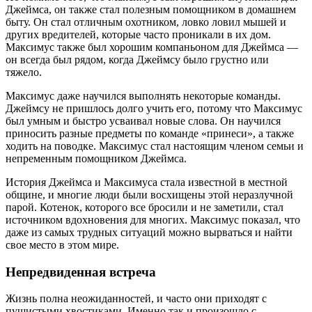
Джеймса, он также стал полезным помощником в домашнем
быту. Он стал отличным охотником, ловко ловил мышей и
других вредителей, которые часто проникали в их дом.
Максимус также был хорошим компаньоном для Джеймса —
он всегда был рядом, когда Джеймсу было грустно или
тяжело.
Максимус даже научился выполнять некоторые команды.
Джеймсу не пришлось долго учить его, потому что Максимус
был умным и быстро усваивал новые слова. Он научился
приносить разные предметы по команде «принеси», а также
ходить на поводке. Максимус стал настоящим членом семьи и
непременным помощником Джеймса.
История Джеймса и Максимуса стала известной в местной
общине, и многие люди были восхищены этой неразлучной
парой. Котенок, которого все бросили и не заметили, стал
источником вдохновения для многих. Максимус показал, что
даже из самых трудных ситуаций можно вырваться и найти
свое место в этом мире.
Непредвиденная встреча
Жизнь полна неожиданностей, и часто они приходят с
пушистыми хвостиками. Именно так и произошло с