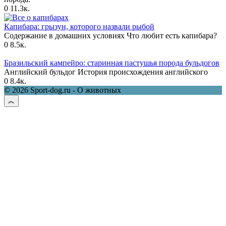
0
11.3к.
Капибара: грызун, которого назвали рыбой
Содержание в домашних условиях Что любит есть капибара?
0
8.5к.
Бразильский кампейро: старинная пастушья порода бульдогов
Английский бульдог История происхождения английского
0
8.4к.
© 2026 Sport-dog.ru - О животных