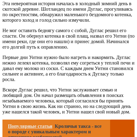
Эта невероятная история началась в холодный зимний день в
скотской деревне. Шотландец по имени Дуглас, прогуливаясь
по окрестностям, обнаружил маленького бездомного котенка,
которого холод и голод сильно измучили.
Не мог оставить беднягу самого с собой, Дуглас решил его
спасти. Он обернул котенка в свой плащ, назвал его Уитни (по
имени реки, где они его нашли) и принес домой. Начинался
его долгий путь к оправлению.
Первые дни Уитни нужно было нагреть и накормить. Дуглас
нежно лелеял котенка, позволял ему согреться у теплой печи и
давал ему молоко из соски. С каждым днем Уитни становился
сильнее и активнее, а его благодарность к Дугласу только
росла.
Вскоре Дуглас решил, что Уитни заслуживает семью и
любящий дом. Он начал размещать объявления в поисках
незабываемого человека, который согласился бы принять
Уитни в свою жизнь. Как ни странно, но на следующий день
уже нашелся такой человек, и Уитни нашел свой новый дом.
Популярные статьи
Кроличья такса - все
о породе с уникальным характером и