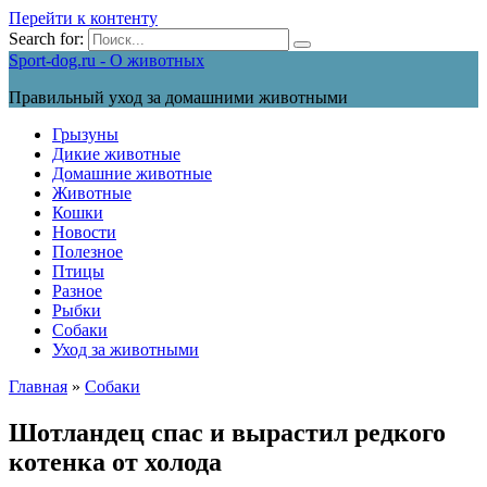
Перейти к контенту
Search for:
Sport-dog.ru - О животных
Правильный уход за домашними животными
Грызуны
Дикие животные
Домашние животные
Животные
Кошки
Новости
Полезное
Птицы
Разное
Рыбки
Собаки
Уход за животными
Главная
»
Собаки
Шотландец спас и вырастил редкого
котенка от холода