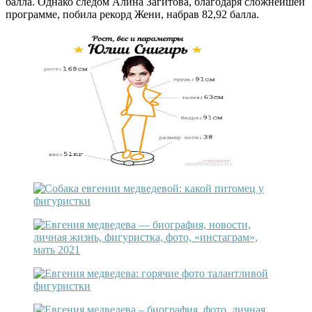
балла. Однако следом Алина Загитова, благодаря сложнейшей
программе, побила рекорд Жени, набрав 82,92 балла.