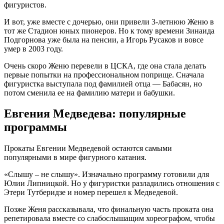
фигуристов.
И вот, уже вместе с дочерью, они привели 3-летнюю Женю в
тот же Стадион юных пионеров. Но к тому времени Зинаида
Подгорнова уже была на пенсии, а Игорь Русаков и вовсе
умер в 2003 году.
Очень скоро Женю перевели в ЦСКА, где она стала делать
первые попытки на профессиональном поприще. Сначала
фигуристка выступала под фамилией отца — Бабасян, но
потом сменила ее на фамилию матери и бабушки.
Евгения Медведева: популярные
программы
Прокаты Евгении Медведевой остаются самыми
популярными в мире фигурного катания.
«Слышу – не слышу». Изначально программу готовили для
Юлии Липницкой. Но у фигуристки разладились отношения с
Этери Тутберидзе и номер перешел к Медведевой.
Позже Женя рассказывала, что финальную часть проката она
репетировала вместе со слабослышащим хореографом, чтобы