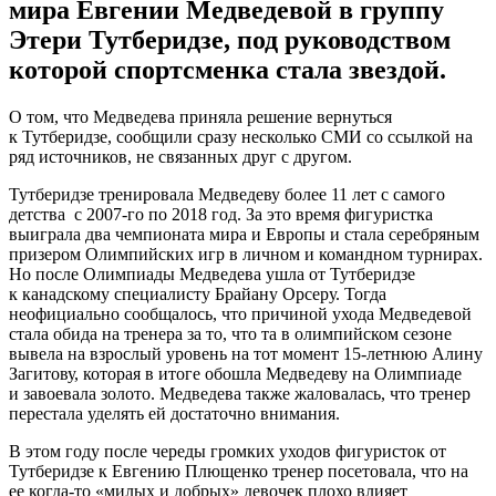
мира Евгении Медведевой в группу
Этери Тутберидзе, под руководством
которой спортсменка стала звездой.
О том, что Медведева приняла решение вернуться
к Тутберидзе, сообщили сразу несколько СМИ со ссылкой на
ряд источников, не связанных друг с другом.
Тутберидзе тренировала Медведеву более 11 лет с самого
детства с 2007-го по 2018 год. За это время фигуристка
выиграла два чемпионата мира и Европы и стала серебряным
призером Олимпийских игр в личном и командном турнирах.
Но после Олимпиады Медведева ушла от Тутберидзе
к канадскому специалисту Брайану Орсеру. Тогда
неофициально сообщалось, что причиной ухода Медведевой
стала обида на тренера за то, что та в олимпийском сезоне
вывела на взрослый уровень на тот момент 15-летнюю Алину
Загитову, которая в итоге обошла Медведеву на Олимпиаде
и завоевала золото. Медведева также жаловалась, что тренер
перестала уделять ей достаточно внимания.
В этом году после череды громких уходов фигуристок от
Тутберидзе к Евгению Плющенко тренер посетовала, что на
ее когда-то «милых и добрых» девочек плохо влияет