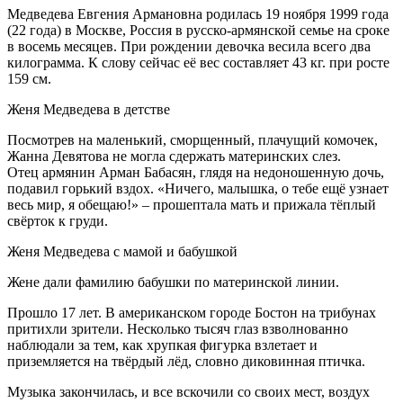
Медведева Евгения Армановна родилась 19 ноября 1999 года
(22 года) в Москве, Россия в русско-армянской семье на сроке
в восемь месяцев. При рождении девочка весила всего два
килограмма. К слову сейчас её вес составляет 43 кг. при росте
159 см.
Женя Медведева в детстве
Посмотрев на маленький, сморщенный, плачущий комочек,
Жанна Девятова не могла сдержать материнских слез.
Отец армянин Арман Бабасян, глядя на недоношенную дочь,
подавил горький вздох. «Ничего, малышка, о тебе ещё узнает
весь мир, я обещаю!» – прошептала мать и прижала тёплый
свёрток к груди.
Женя Медведева с мамой и бабушкой
Жене дали фамилию бабушки по материнской линии.
Прошло 17 лет. В американском городе Бостон на трибунах
притихли зрители. Несколько тысяч глаз взволнованно
наблюдали за тем, как хрупкая фигурка взлетает и
приземляется на твёрдый лёд, словно диковинная птичка.
Музыка закончилась, и все вскочили со своих мест, воздух