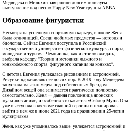
Медведева и Милохин завершили долгим поцелуем
выступление под песню Happy New Year группы ABBA.
Образование фигуристки
Несмотря на успешную спортивную карьеру, в школе Женя
была отличницей. Среди любимых предметов — история и
биология. Сейчас Евгения поступила в Российский
государственный университет физической культуры, спорта,
молодежи и туризма. Чемпионка, как и стоило ожидать,
выбрала кафедру “Теории и методики лыжного и
конькобежного спорта, фигурного катания на коньках”.
С детства Евгения увлекалась рисованием и астрономией.
Рисунки вдохновляют ее до сих пор. В 2019 году Медведева
запустила магазин мерча под собственным брендом.
Дизайном вещей она занимается практически полностью
самостоятельно. Женя — давняя поклонница японских
мультиков аниме, и особенно это касается «Сейлор Мун». Она
уже выступала в костюме главной героини и планировала
выйти в нем же в июне 2021 года на праздновании 25-летии
мультфильма.
Женя, как уже упоминалось выше, увлекается астрономией и