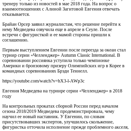
тренеру только из новостей в мае 2018 года. На вопрос о
взаимоотношениях с Алиной Загитовой Евгения отвечать
отказывается.
Брайан Орсер заявил журналистам, что решение перейти к
нему Медведева озвучила еще в апреле в Сеуле. После
встречи с фигуристкой и ее мамой стороны пришли к
соглашению.
Первым выступлением Евгении после переезда за океан стал
турнир серии «Челленджер» Autumn Classic International. В
соревновании россиянка уступила только чемпионке
Америки и бронзовому призеру Олимпийских игр в Корее в
командных соревнованиях Брэди Теннелл.
https://youtube.com/watch?v=hX3-l-AWp3c
Евгения Медведева на турнире серии «Челленджер» в 2018
году
На контрольных прокатах сборной России перед началом
сезона 2018/2019 Медведева продемонстрировала, чему
научил ее новый наставник. У Евгении, по словам
присутствовавших экспертов, улучшилось скольжение,
фигуристка отточила исполнение прежде проблемного акселя,