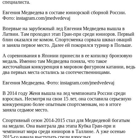
специалиста.
Евгения Медведева в составе юниорской сборной России.
Фото: instagram.com/jmedvedevaj
Впервые на зарубежный лед Евгения Медведева вышла в
Латвии. Там проходил этап Гран-при среди юниоров. Первый
блин оказался не комом. Спортсменка сорвала шквал оваций
и заняла первое место. Далее ей покорился турнир в Польше.
А соревнования в Японии принесли в ее копилку бронзовую
медаль. Именно там Медведева поняла, что такое
жесточайшая конкуренция в мировом фигурном катании, ведь
два первых места остались за соотечественницами.
Евгения Медведева. Фото: instagram.com/jmedvedevaj
В 2014 году Женя вышла на лед чемпионата России среди
взрослых. Несмотря на свои 15 лет, она составила серьезную
конкуренцию более опытным спортсменкам, но в итоге
заняла седьмое место.
Спортивный сезон 2014-2015 стал для Медведевой богатым
на медали. Она выиграла два этапа Кубка Гран-при и
чемпионат мира среди юниоров в Таллине. А уже осенью
2015-го начала выступать среди взрослых.