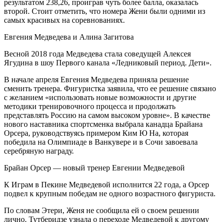
результатом 238,26, проиграв чуть более балла, оказалась
второй. Стоит отметить, что номера Жени были одними из
самых красивых на соревнованиях.
Евгения Медведева и Алина Загитова
Весной 2018 года Медведева стала соведущей Алексея
Ягудина в шоу Первого канала «Ледниковый период. Дети».
В начале апреля Евгения Медведева приняла решение
сменить тренера. Фигуристка заявила, что ее решение связано
с желанием «использовать новые возможности и другие
методики тренировочного процесса и продолжать
представлять Россию на самом высоком уровне». В качестве
нового наставника спортсменка выбрала канадца Брайана
Орсера, руководствуясь примером Ким Ю На, которая
победила на Олимпиаде в Ванкувере и в Сочи завоевала
серебряную награду.
Брайан Орсер — новый тренер Евгении Медведевой
К Играм в Пекине Медведевой исполнится 22 года, а Орсер
подвел к крупным победам не одного возрастного фигуриста.
По словам Этери, Женя не сообщила ей о своем решении
лично. Тутберидзе узнала о переходе Медведевой к другому