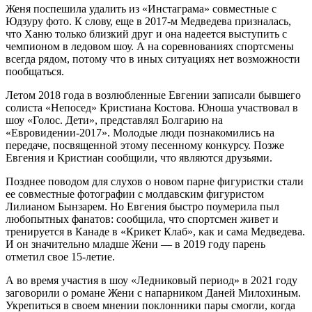
Женя поспешила удалить из «Инстаграма» совместные с
Юдзуру фото. К слову, еще в 2017-м Медведева призналась,
что Ханю только близкий друг и она надеется выступить с
чемпионом в ледовом шоу. А на соревнованиях спортсмены
всегда рядом, потому что в иных ситуациях нет возможности
пообщаться.
Летом 2018 года в возлюбленные Евгении записали бывшего
солиста «Непосед» Кристиана Костова. Юноша участвовал в
шоу «Голос. Дети», представлял Болгарию на
«Евровидении-2017». Молодые люди познакомились на
передаче, посвященной этому песенному конкурсу. Позже
Евгения и Кристиан сообщили, что являются друзьями.
Позднее поводом для слухов о новом парне фигуристки стали
ее совместные фотографии с молдавским фигуристом
Лилианом Бынзарем. Но Евгения быстро поумерила пыл
любопытных фанатов: сообщила, что спортсмен живет и
тренируется в Канаде в «Крикет Клаб», как и сама Медведева.
И он значительно младше Жени — в 2019 году парень
отметил свое 15-летие.
А во время участия в шоу «Ледниковый период» в 2021 году
заговорили о романе Жени с напарником Даней Милохиным.
Укрепиться в своем мнении поклонники пары смогли, когда