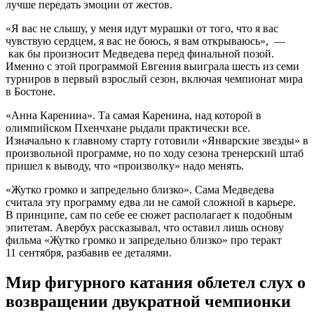
лучше передать эмоции от жестов.
«Я вас не слышу, у меня идут мурашки от того, что я вас
чувствую сердцем, я вас не боюсь, я вам открываюсь», —
как бы произносит Медведева перед финальной позой.
Именно с этой программой Евгения выиграла шесть из семи
турниров в первый взрослый сезон, включая чемпионат мира
в Бостоне.
«Анна Каренина». Та самая Каренина, над которой в
олимпийском Пхенчхане рыдали практически все.
Изначально к главному старту готовили «Январские звезды» в
произвольной программе, но по ходу сезона тренерский штаб
пришел к выводу, что «произволку» надо менять.
«Жутко громко и запредельно близко». Сама Медведева
считала эту программу едва ли не самой сложной в карьере.
В принципе, сам по себе ее сюжет располагает к подобным
эпитетам. Авербух рассказывал, что оставил лишь основу
фильма «Жутко громко и запредельно близко» про теракт
11 сентября, разбавив ее деталями.
Мир фигурного катания облетел слух о
возвращении двукратной чемпионки