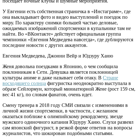
посещает ночные клубы и шумные мероприятия.
У Евгении есть собственная страничка в «Инстаграме», где
она выкладывает фото и видео выступлений и поездок по
миру. По характеру снимки большей частью деловые,
ожидаемых изображений спортсменки в купальнике там не
найти. Во «ВКонтакте» действует официальная группа
чемпионки «Евгения Медведева навсегда», где дублируются
последние новости с других аккаунтов.
Евгения Медведева, Джонни Вейр и Юдзуру Ханю
Женя довольна поездками в Японию, о чем сообщила
поклонникам в Сети. Девушка является поклонницей
культуры аниме и даже называет себя отаку. В
Стране
восходящего солнца
фигуристка неоднократно выступала в
образе Сейлормун, который миниатюрной Жене (рост 159 см,
вес 41 кг), по словам фанатов, очень идет.
Смену тренера в 2018 году СМИ связали с изменениями в
личной жизни спортсменки, в частности, с желанием
оказаться поближе к олимпийскому рекордсмену, звезде
мужского одиночного катания Юдзуру Ханю. Слухи развеял
сам японский фигурист, в резкой форме ответив на вопросы
журналистов, что шокирован подобными статьями.