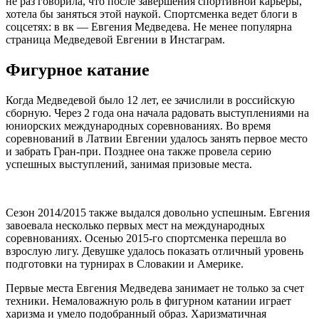
не раз говорила, что после завершения спортивной карьеры,
хотела бы заняться этой наукой. Спортсменка ведет блоги в
соцсетях: в вк — Евгения Медведева. Не менее популярна
страница Медведевой Евгении в Инстаграм.
Фигурное катание
Когда Медведевой было 12 лет, ее зачислили в российскую
сборную. Через 2 года она начала радовать выступлениями на
юниорских международных соревнованиях. Во время
соревнований в Латвии Евгении удалось занять первое место
и забрать Гран-при. Позднее она также провела серию
успешных выступлений, занимая призовые места.
Сезон 2014/2015 также выдался довольно успешным. Евгения
завоевала несколько первых мест на международных
соревнованиях. Осенью 2015-го спортсменка перешла во
взрослую лигу. Девушке удалось показать отличный уровень
подготовки на турнирах в Словакии и Америке.
Первые места Евгения Медведева занимает не только за счет
техники. Немаловажную роль в фигурном катании играет
харизма и умело подобранный образ. Харизматичная