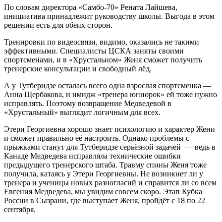
По словам директора «Самбо-70» Рената Лайшева,
инициатива принадлежит руководству школы. Выгода в этом
решении есть для обеих сторон.
Тренировки по видеосвязи, видимо, оказались не такими
эффективными. Специалисты ЦСКА заняты своими
спортсменами, и в «Хрустальном» Женя сможет получить
тренерские консультации и свободный лёд.
А у Тутберидзе осталась всего одна взрослая спортсменка —
Анна Щербакова, и имидж «тренера юниорок» ей тоже нужно
исправлять. Поэтому возвращение Медведевой в
«Хрустальный» выглядит логичным для всех.
Этери Георгиевна хорошо знает психологию и характер Жени
и сможет правильно её настроить. Однако проблемы с
прыжками станут для Тутберидзе серьёзной задачей — ведь в
Канаде Медведева исправляла технические ошибки
предыдущего тренерского штаба. Травму спины Женя тоже
получила, катаясь у Этери Георгиевны. Не возникнет ли у
тренера и ученицы новых разногласий и справится ли со всем
Евгения Медведева, мы увидим совсем скоро. Этап Кубка
России в Сызрани, где выступает Женя, пройдёт с 18 по 22
сентября.