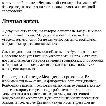
выступлений на шоу «Ледниковый период». Популярный
блогер поделился, что питает нежные чувства к звездной
спортсменке.
Личная жизнь
У девушки есть хобби, на которое остается не так уж и много
времени, — Евгения Медведева любит рисовать. Она
утверждает, что, если бы не фигурное катание, возможно,
выбрала бы профессию визажиста.
Сама девушка даже в выходной день не забудет о макияже.
Особенно волнует Евгению качество маникюра. Даже если
ноготь сломается во время вечерней тренировки, спортсменка
найдет время и переделает все у мастера так, чтобы руки
выглядели идеально.
В повседневной одежде Медведева неприхотлива. Ее
любимый стиль — casual, а фаворитами остаются джинсы.
Ковбойские шляпы, толстовки на молнии, рубашки в клетку
— все это присутствует в гардеробе чемпионки, но не
забывает она и о женственных платьях, качественной
бижутерии и аксессуарах. Единственный минус роскошной
одежды в том, что ее Евгении некуда носить: девушка не