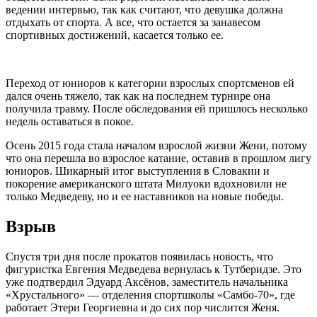
ведении интервью, так как считают, что девушка должна
отдыхать от спорта. А все, что остается за занавесом
спортивных достижений, касается только ее.
Переход от юниоров к категории взрослых спортсменов ей
дался очень тяжело, так как на последнем турнире она
получила травму. После обследования ей пришлось несколько
недель оставаться в покое.
Осень 2015 года стала началом взрослой жизни Жени, потому
что она перешла во взрослое катание, оставив в прошлом лигу
юниоров. Шикарный итог выступления в Словакии и
покорение американского штата Милуоки вдохновили не
только Медведеву, но и ее наставников на новые победы.
Взрыв
Спустя три дня после прокатов появилась новость, что
фигуристка Евгения Медведева вернулась к Тутберидзе. Это
уже подтвердил Эдуард Аксёнов, заместитель начальника
«Хрустального» — отделения спортшколы «Самбо-70», где
работает Этери Георгиевна и до сих пор числится Женя.