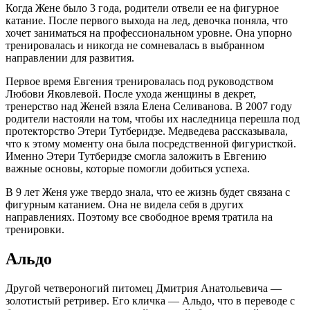
Когда Жене было 3 года, родители отвели ее на фигурное
катание. После первого выхода на лед, девочка поняла, что
хочет заниматься на профессиональном уровне. Она упорно
тренировалась и никогда не сомневалась в выбранном
направлении для развития.
Первое время Евгения тренировалась под руководством
Любови Яковлевой. После ухода женщины в декрет,
тренерство над Женей взяла Елена Селиванова. В 2007 году
родители настояли на том, чтобы их наследница перешла под
протекторство Этери Тутберидзе. Медведева рассказывала,
что к этому моменту она была посредственной фигуристкой.
Именно Этери Тутберидзе смогла заложить в Евгению
важные основы, которые помогли добиться успеха.
В 9 лет Женя уже твердо знала, что ее жизнь будет связана с
фигурным катанием. Она не видела себя в других
направлениях. Поэтому все свободное время тратила на
тренировки.
Альдо
Другой четвероногий питомец Дмитрия Анатольевича —
золотистый ретривер. Его кличка — Альдо, что в переводе с