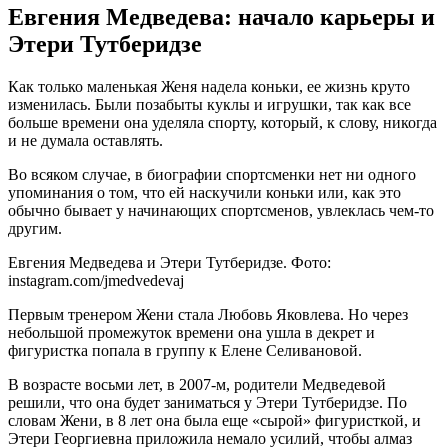
Евгения Медведева: начало карьеры и
Этери Тутберидзе
Как только маленькая Женя надела коньки, ее жизнь круто
изменилась. Были позабыты куклы и игрушки, так как все
больше времени она уделяла спорту, который, к слову, никогда
и не думала оставлять.
Во всяком случае, в биографии спортсменки нет ни одного
упоминания о том, что ей наскучили коньки или, как это
обычно бывает у начинающих спортсменов, увлеклась чем-то
другим.
Евгения Медведева и Этери Тутберидзе. Фото:
instagram.com/jmedvedevaj
Первым тренером Жени стала Любовь Яковлева. Но через
небольшой промежуток времени она ушла в декрет и
фигуристка попала в группу к Елене Селивановой.
В возрасте восьми лет, в 2007-м, родители Медведевой
решили, что она будет заниматься у Этери Тутберидзе. По
словам Жени, в 8 лет она была еще «сырой» фигуристкой, и
Этери Георгиевна приложила немало усилий, чтобы алмаз