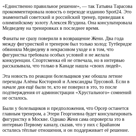
«Единственно правильное решение», — так Татьяна Тарасова
прокомментировала новость о переходе изданию Sport24. Это
знаменитый советский и российский тренер, приведшая к
олимпийскому золоту Алексея Ягудина. Она консультировала
Медведеву на тренировках в последнее время.
Фанаты не сразу поверили в возвращение Жени. Два года
между фигуристкой и тренером был только холод: Тутберидзе
обвиняла Медведеву в некрасивом уходе и в том, что
фигуристка требовала особых условий и не желала
конкуренции. Спортсменка ей не отвечала, но в интервью
рассказывала, что только в Канаде нашла «своих людей».
Эта новость по реакции болельщиков уже обошла летние
переходы Алёны Косторной и Александры Трусовой. Если в
начале дня ещё были те, кто не поверил в это, то после
подтверждения от администрации «Хрустального» сомнений
не осталось.
Были у болельщиков и предположения, что Орсер останется
главным тренером, а Этери Георгиевна будет консультировать
фигуристку в Москве. Однако Женя сама опровергла это в
интервью Первому каналу, сказав, что у них с Брайаном
остались тёплые отношения, и он поддерживает её решение.