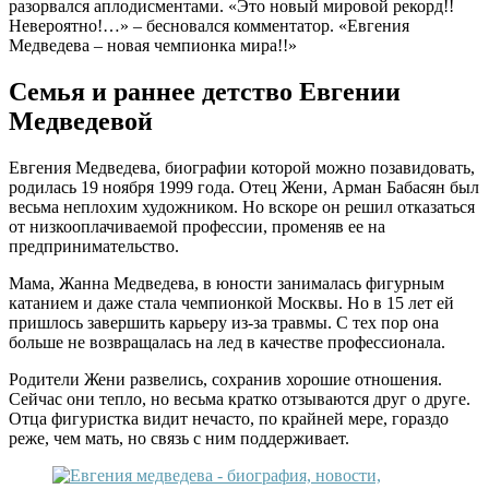
разорвался аплодисментами. «Это новый мировой рекорд!!
Невероятно!…» – бесновался комментатор. «Евгения
Медведева – новая чемпионка мира!!»
Семья и раннее детство Евгении
Медведевой
Евгения Медведева, биографии которой можно позавидовать,
родилась 19 ноября 1999 года. Отец Жени, Арман Бабасян был
весьма неплохим художником. Но вскоре он решил отказаться
от низкооплачиваемой профессии, променяв ее на
предпринимательство.
Мама, Жанна Медведева, в юности занималась фигурным
катанием и даже стала чемпионкой Москвы. Но в 15 лет ей
пришлось завершить карьеру из-за травмы. С тех пор она
больше не возвращалась на лед в качестве профессионала.
Родители Жени развелись, сохранив хорошие отношения.
Сейчас они тепло, но весьма кратко отзываются друг о друге.
Отца фигуристка видит нечасто, по крайней мере, гораздо
реже, чем мать, но связь с ним поддерживает.