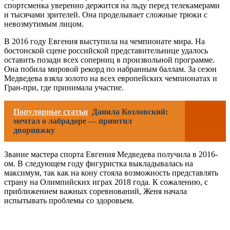
спортсменка уверенно держится на льду перед телекамерами
и тысячами зрителей. Она проделывает сложные трюки с
невозмутимым лицом.
В 2016 году Евгения выступила на чемпионате мира. На
бостонской сцене российской представительнице удалось
оставить позади всех соперниц в произвольной программе.
Она побила мировой рекорд по набранным баллам. За сезон
Медведева взяла золото на всех европейских чемпионатах и
Гран-при, где принимала участие.
Популярные статьи
Данила Козловский:
мечтал о лабрадоре — приютил
дворняжку
Звание мастера спорта Евгения Медведева получила в 2016-
ом. В следующем году фигуристка выкладывалась на
максимум, так как на кону стояла возможность представлять
страну на Олимпийских играх 2018 года. К сожалению, с
приближением важных соревнований, Женя начала
испытывать проблемы со здоровьем.