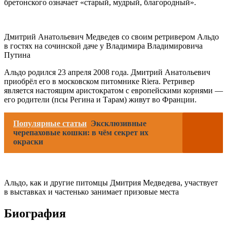
бретонского означает «старый, мудрый, благородный».
Дмитрий Анатольевич Медведев со своим ретривером Альдо
в гостях на сочинской даче у Владимира Владимировича
Путина
Альдо родился 23 апреля 2008 года. Дмитрий Анатольевич
приобрёл его в московском питомнике Riera. Ретривер
является настоящим аристократом с европейскими корнями —
его родители (псы Регина и Тарам) живут во Франции.
Популярные статьи
Эксклюзивные
черепаховые кошки: в чём секрет их
окраски
Альдо, как и другие питомцы Дмитрия Медведева, участвует
в выставках и частенько занимает призовые места
Биография