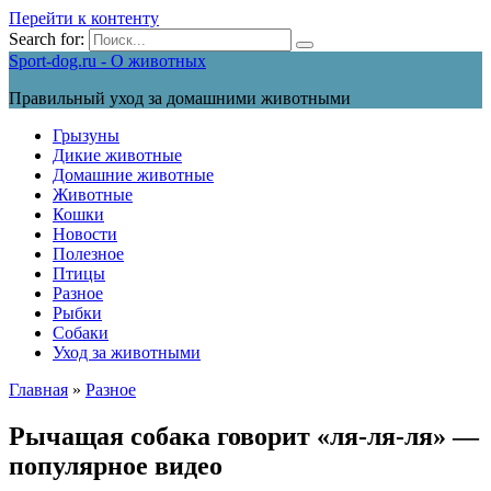
Перейти к контенту
Search for:
Sport-dog.ru - О животных
Правильный уход за домашними животными
Грызуны
Дикие животные
Домашние животные
Животные
Кошки
Новости
Полезное
Птицы
Разное
Рыбки
Собаки
Уход за животными
Главная
»
Разное
Рычащая собака говорит «ля-ля-ля» —
популярное видео