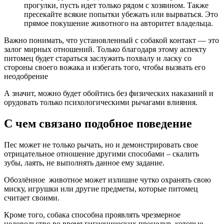
прогулки, пусть идет только рядом с хозяином. Также
пресекайте всякие попытки убежать или вырваться. Это
прямое покушение животного на авторитет владельца.
Важно понимать, что установленный с собакой контакт — это
залог мирных отношений. Только благодаря этому аспекту
питомец будет стараться заслужить похвалу и ласку со
стороны своего вожака и избегать того, чтобы вызвать его
неодобрение
А значит, можно будет обойтись без физических наказаний и
орудовать только психологическими рычагами влияния.
С чем связано подобное поведение
Пес может не только рычать, но и демонстрировать свое
отрицательное отношение другими способами – скалить
зубы, лаять, не выполнять данное ему задание.
Обозлённое животное может излишне чутко охранять свою
миску, игрушки или другие предметы, которые питомец
считает своими.
Кроме того, собака способна проявлять чрезмерное
недовольство во время гигиенических процедур, которые