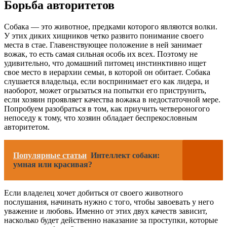
Борьба авторитетов
Собака — это животное, предками которого являются волки.
У этих диких хищников четко развито понимание своего
места в стае. Главенствующее положение в ней занимает
вожак, то есть самая сильная особь их всех. Поэтому не
удивительно, что домашний питомец инстинктивно ищет
свое место в иерархии семьи, в которой он обитает. Собака
слушается владельца, если воспринимает его как лидера, и
наоборот, может огрызаться на попытки его приструнить,
если хозяин проявляет качества вожака в недостаточной мере.
Попробуем разобраться в том, как приучить четвероногого
непоседу к тому, что хозяин обладает беспрекословным
авторитетом.
Популярные статьи
Интеллект собаки:
умная или красивая?
Если владелец хочет добиться от своего животного
послушания, начинать нужно с того, чтобы завоевать у него
уважение и любовь. Именно от этих двух качеств зависит,
насколько будет действенно наказание за проступки, которые