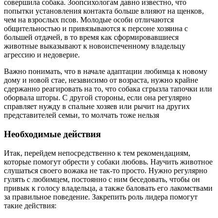
совершила собака. Зоопсихологам давно известно, что
попытки установления контакта больше влияют на щенков,
чем на взрослых псов. Молодые особи отличаются
общительностью и привязываются к персоне хозяина с
большей отдачей, в то время как сформировавшиеся
животные выказывают к новоиспеченному владельцу
агрессию и недоверие.
Важно понимать, что в начале адаптации любимца к новому
дому и новой стае, независимо от возраста, нужно крайне
сдержанно реагировать на то, что собака сгрызла тапочки или
оборвала шторы. С другой стороны, если она регулярно
справляет нужду в спальне хозяев или рычит на других
представителей семьи, то молчать тоже нельзя
Необходимые действия
Итак, перейдем непосредственно к тем рекомендациям,
которые помогут обрести у собаки любовь. Научить животное
слушаться своего вожака не так-то просто. Нужно регулярно
гулять с любимцем, постоянно с ним беседовать, чтобы он
привык к голосу владельца, а также баловать его лакомствами
за правильное поведение. Закрепить роль лидера помогут
такие действия: