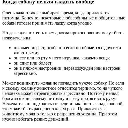
Когда собаку нельзя гладить вообще
Очень важно также выбирать время, когда приласкать
питомца. Конечно, некоторые любвеобильные и общительные
собаки готовы принимать ласку когда угодно
Но даже для них есть время, когда прикосновения могут быть
нежелательны:
питомец играет, особенно если он общается с другими
животными;
он ест или во рту у него игрушка, какая-то вещь;
он спит или болеет;
он в плохом настроении, перевозбуждён или настроен
агрессивно.
Может возникнуть желание погладить чужую собаку. Но если
к своему хозяину животное относится терпимо, то на чужого
человека может отреагировать агрессивно. Поэтому нельзя
бросаться к не вашему питомцу и сразу протягивать руку.
Нежелательно подходить спереди и наклоняться над головой,
это может быть расценено как угроза. Прикасаться к
животному можно только с разрешения хозяина. При этом
нужно избегать резких движений.