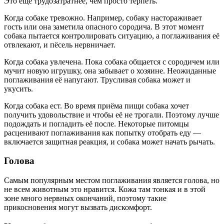
Это ещё трудозатратнее, чем просто терпеть.
Когда собаке тревожно. Например, собаку настораживает
гость или она заметила опасного сородича. В этот момент
собака пытается контролировать ситуацию, а поглаживания её
отвлекают, и пёсель нервничает.
Когда собака увлечена. Пока собака общается с сородичем или
мучит новую игрушку, она забывает о хозяине. Неожиданные
поглаживания её напугают. Трусливая собака может и
укусить.
Когда собака ест. Во время приёма пищи собака хочет
получить удовольствие и чтобы её не трогали. Поэтому лучше
подождать и погладить её после. Некоторые питомцы
расценивают поглаживания как попытку отобрать еду —
включается защитная реакция, и собака может начать рычать.
Голова
Самым популярным местом поглаживания является голова, но
не всем животным это нравится. Кожа там тонкая и в этой
зоне много нервных окончаний, поэтому такие
прикосновения могут вызвать дискомфорт.