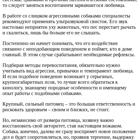
то следует заняться воспитанием зарвавшегося любимца.
В работе со слишком агрессивными собаками специалисты
рекомендуют применять ультразвуковой свисток. Его звук
настолько неприятен уху животных, что пес перестает рычать
и скалиться, лишь бы больше его не слышать.
Постепенно он начнет понимать, что его воздействие
связанно с неподобающим поведением и поймет, кто в доме
главный. В этом случае срабатывают необходимые рефлексы.
Подбирая методы перевоспитания, обязательно нужно
учитывать вид агрессии, привычки и темперамент любимца.
И если подобное поведение возникает у серьезных,
крупногабаритных псов, то лучше всего обратиться к
кинологу, знающему породные особенности и имеющему
опыт работы с подобными собаками.
Крупный, сильный питомец – это большая ответственность и
рисковать здоровьем – своим и близких, не стоит.
Но, независимо от размера питомца, хозяину важно
восстановить свой авторитет, став настоящим вожаком.
Собака, конечно, далеко не сразу воспримет новое положение
дел и будет сопротивляться, но, проявив терпение, выдержку