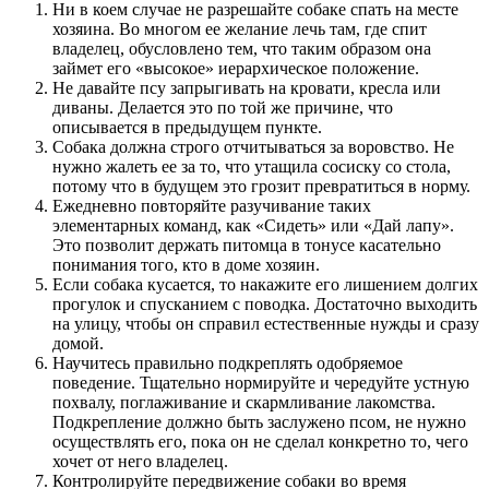
Ни в коем случае не разрешайте собаке спать на месте
хозяина. Во многом ее желание лечь там, где спит
владелец, обусловлено тем, что таким образом она
займет его «высокое» иерархическое положение.
Не давайте псу запрыгивать на кровати, кресла или
диваны. Делается это по той же причине, что
описывается в предыдущем пункте.
Собака должна строго отчитываться за воровство. Не
нужно жалеть ее за то, что утащила сосиску со стола,
потому что в будущем это грозит превратиться в норму.
Ежедневно повторяйте разучивание таких
элементарных команд, как «Сидеть» или «Дай лапу».
Это позволит держать питомца в тонусе касательно
понимания того, кто в доме хозяин.
Если собака кусается, то накажите его лишением долгих
прогулок и спусканием с поводка. Достаточно выходить
на улицу, чтобы он справил естественные нужды и сразу
домой.
Научитесь правильно подкреплять одобряемое
поведение. Тщательно нормируйте и чередуйте устную
похвалу, поглаживание и скармливание лакомства.
Подкрепление должно быть заслужено псом, не нужно
осуществлять его, пока он не сделал конкретно то, чего
хочет от него владелец.
Контролируйте передвижение собаки во время