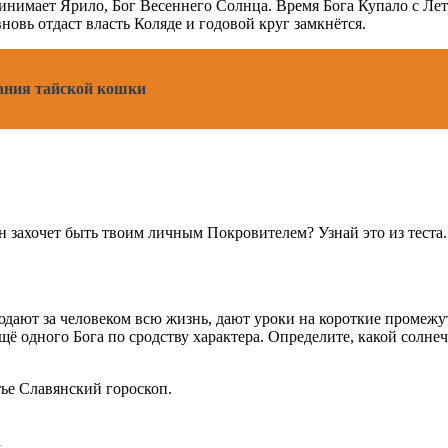
инимает Ярило, Бог Весеннего Солнца. Время Бога Купало с Ле
новь отдаст власть Коляде и годовой круг замкнётся.
ания тайской кошки
н захочет быть твоим личным Покровителем? Узнай это из теста
дают за человеком всю жизнь, дают уроки на короткие промежут
 ещё одного Бога по сродству характера. Определите, какой солн
тье Славянский гороскоп.
а