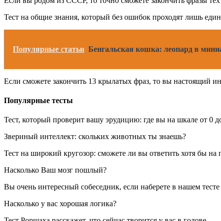
Если вы родом из СССР, то точно сможете закончить фразы тех 
Тест на общие знания, который без ошибок проходят лишь един
Популярные статьи
Бенгальская кошка: леопард в мин
Если сможете закончить 13 крылатых фраз, то вы настоящий и
Популярные тесты
Тест, который проверит вашу эрудицию: где вы на шкале от 0 д
Звериный интеллект: скольких животных ты знаешь?
Тест на широкий кругозор: сможете ли вы ответить хотя бы на
Насколько Ваш мозг пошлый?
Вы очень интересный собеседник, если наберете в нашем тест
Насколько у вас хорошая логика?
Тест Роршаха расскажет, что сейчас творится у вас в голове