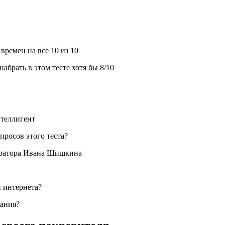
времен на все 10 из 10
абрать в этом тесте хотя бы 8/10
нтеллигент
просов этого теста?
оратора Ивана Шишкина
и интернета?
нания?