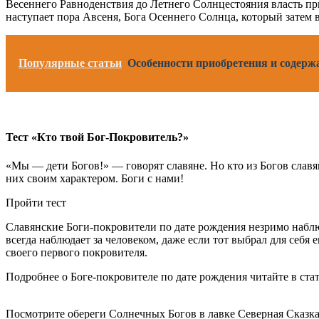
Весеннего Равноденствия до Летнего Солнцестояния власть пр
наступает пора Авсеня, Бога Осеннего Солнца, который затем в
Популярные статьи
Особенности приобретения и содерж
Тест «Кто твой Бог-Покровитель?»
«Мы — дети Богов!» — говорят славяне. Но кто из Богов славя
них своим характером. Боги с нами!
Пройти тест
Славянские Боги-покровители по дате рождения незримо наблю
всегда наблюдает за человеком, даже если тот выбрал для себя
своего первого покровителя.
Подробнее о Боге-покровителе по дате рождения читайте в ста
Посмотрите обереги Солнечных Богов в лавке Северная Сказк