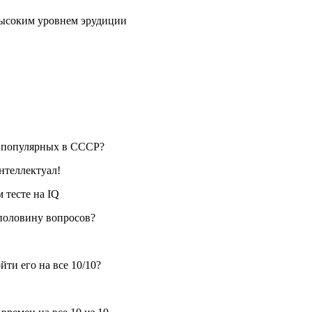
высоким уровнем эрудиции
, популярных в СССР?
нтеллектуал!
 тесте на IQ
 половину вопросов?
ти его на все 10/10?