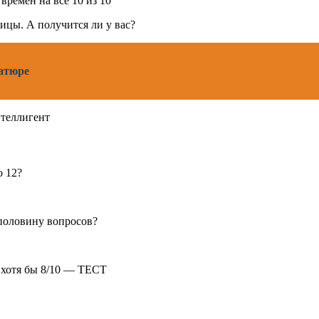
времен на все 10 из 10
ицы. А получится ли у вас?
иатюре
нтеллигент
о 12?
 половину вопросов?
е хотя бы 8/10 — ТЕСТ