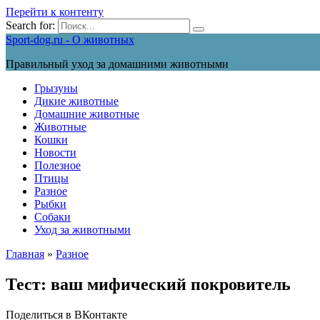
Перейти к контенту
Search for:
Sport-dog.ru - О животных
Правильный уход за домашними животными
Грызуны
Дикие животные
Домашние животные
Животные
Кошки
Новости
Полезное
Птицы
Разное
Рыбки
Собаки
Уход за животными
Главная
»
Разное
Тест: ваш мифический покровитель
Поделиться в ВКонтакте