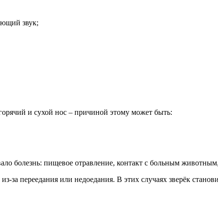
ающий звук;
 горячий и сухой нос – причиной этому может быть:
ало болезнь: пищевое отравление, контакт с больным животным,
з-за переедания или недоедания. В этих случаях зверёк становит