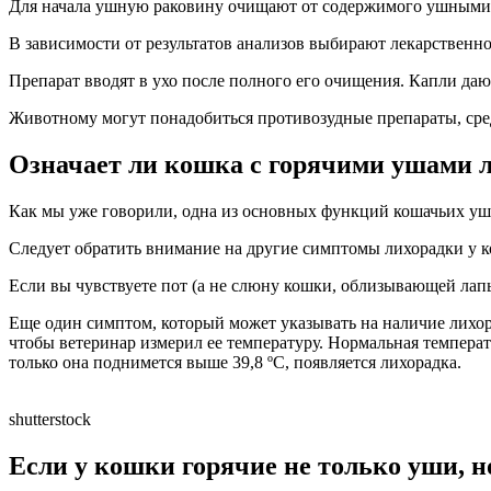
Для начала ушную раковину очищают от содержимого ушными в
В зависимости от результатов анализов выбирают лекарственно
Препарат вводят в ухо после полного его очищения. Капли дают
Животному могут понадобиться противозудные препараты, сред
Означает ли кошка с горячими ушами 
Как мы уже говорили, одна из основных функций кошачьих ушей
Следует обратить внимание на другие симптомы лихорадки у к
Если вы чувствуете пот (а не слюну кошки, облизывающей лапы
Еще один симптом, который может указывать на наличие лихора
чтобы ветеринар измерил ее температуру. Нормальная температу
только она поднимется выше 39,8 ºC, появляется лихорадка.
shutterstock
Если у кошки горячие не только уши, но