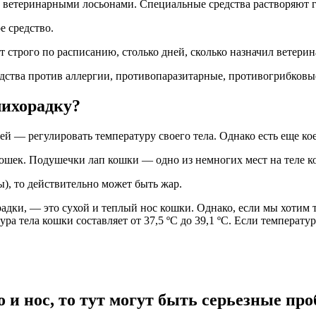
етеринарными лосьонами. Специальные средства растворяют гр
е средство.
 строго по расписанию, столько дней, сколько назначил ветерин
ства против аллергии, противопаразитарные, противогрибковые
лихорадку?
 — регулировать температуру своего тела. Однако есть еще кое
ошек. Подушечки лап кошки — одно из немногих мест на теле ко
), то действительно может быть жар.
дки, — это сухой и теплый нос кошки. Однако, если мы хотим т
ра тела кошки составляет от 37,5 ºC до 39,1 ºC. Если температ
 и нос, то тут могут быть серьезные пр