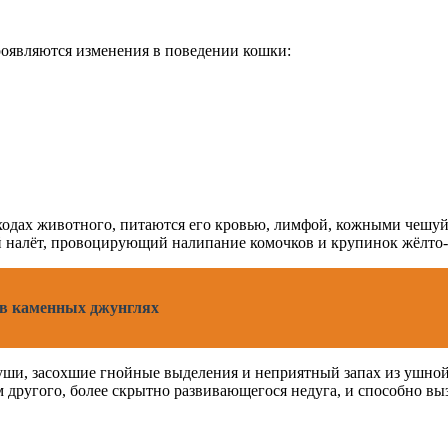
оявляются изменения в поведении кошки:
ходах животного, питаются его кровью, лимфой, кожными чешу
й налёт, провоцирующий налипание комочков и крупинок жёлто-
в каменных джунглях
уши, засохшие гнойные выделения и неприятный запах из ушной 
м другого, более скрытно развивающегося недуга, и способно в