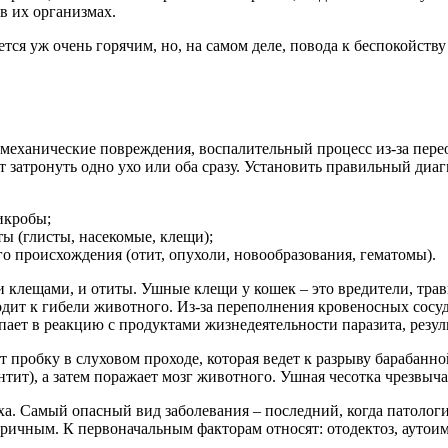
в их организмах.
тся уж очень горячим, но, на самом деле, повода к беспокойству
 механические повреждения, воспалительный процесс из-за пер
т затронуть одно ухо или оба сразу. Установить правильный диа
икробы;
ы (глисты, насекомые, клещи);
о происхождения (отит, опухоли, новообразования, гематомы).
 клещами, и отиты. Ушные клещи у кошек – это вредители, тр
дит к гибели животного. Из-за переполнения кровеносных сосудо
ает в реакцию с продуктами жизнедеятельности паразита, резуль
пробку в слуховом проходе, которая ведет к разрыву барабанн
ит), а затем поражает мозг животного. Ушная чесотка чрезвычай
ха. Самый опасный вид заболевания – последний, когда патолог
ричным. К первоначальным факторам относят: отодектоз, аутои