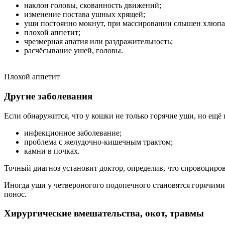
наклон головы, скованность движений;
изменение постава ушных хрящей;
уши постоянно мокнут, при массировании слышен хлюп
плохой аппетит;
чрезмерная апатия или раздражительность;
расчёсывание ушей, головы.
Плохой аппетит
Другие заболевания
Если обнаружится, что у кошки не только горячие уши, но ещё
инфекционное заболевание;
проблема с желудочно-кишечным трактом;
камни в почках.
Точный диагноз установит доктор, определив, что спровоциров
Иногда уши у четвероногого подопечного становятся горячими и
понос.
Хирургические вмешательства, окот, травмы