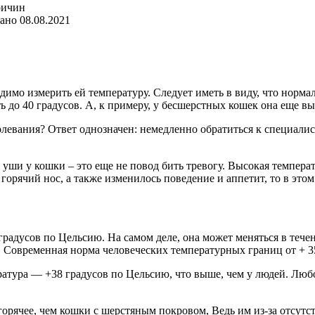
ано
08.08.2021
димо измерить ей температуру. Следует иметь в виду, что нормал
ь до 40 градусов. А, к примеру, у бесшерстных кошек она еще вы
болевания? Ответ однозначен: немедленно обратиться к специали
уши у кошки – это еще не повод бить тревогу. Высокая температ
 горячий нос, а также изменилось поведение и аппетит, то в этом
 градусов по Цельсию. На самом деле, она может меняться в теч
д. Современная норма человеческих температурных границ от + 3
атура — +38 градусов по Цельсию, что выше, чем у людей. Любо
горячее, чем кошки с шерстяным покровом, Ведь им из-за отсутс