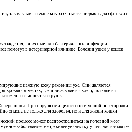
 нет, так как такая температура считается нормой для сфинкса и
еохлаждения, вирусные или бактериальные инфекции,
гноз помогут в ветеринарной клинике. Болезни ушей у кошек
авмирующие нежную кожу раковины уха. Они являются
в кровью, в местах, где присасывается клещ, появляется
татом чего становятся струпья.
ой перепонки. При нарушении целостности ушной перегородки
но опасна не только для здоровья, но и для жизни кошки.
ический процесс может распространиться на головной мозг
ммунное заболевание, неправильную чистку ушей, частое мытье