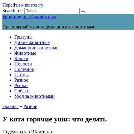
Перейти к контенту
Search for:
Sport-dog.ru - О животных
Правильный уход за домашними животными
Грызуны
Дикие животные
Домашние животные
Животные
Кошки
Новости
Полезное
Птицы
Разное
Рыбки
Собаки
Уход за животными
Главная
»
Разное
У кота горячие уши: что делать
Поделиться в ВКонтакте