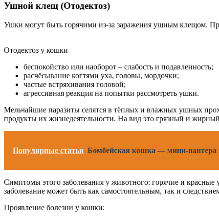
Ушной клещ (Отодектоз)
Ушки могут быть горячими из-за заражения ушным клещом. Пр
Отодектоз у кошки
беспокойство или наоборот – слабость и подавленность;
расчёсывание когтями уха, головы, мордочки;
частые встряхивания головой;
агрессивная реакция на попытки рассмотреть ушки.
Мельчайшие паразиты селятся в тёплых и влажных ушных про
продукты их жизнедеятельности. На вид это грязный и жирны
Популярные статьи
Бомбейская кошка — мини-пантера 
Симптомы этого заболевания у животного: горячие и красные 
заболевание может быть как самостоятельным, так и следствие
Проявление болезни у кошки: