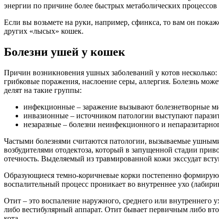
энергии по причине более быстрых метаболических процессов 
Если вы возьмете на руки, например, сфинкса, то вам он покаже
других «лысых» кошек.
Болезни ушей у кошек
Причин возникновения ушных заболеваний у котов несколько:
грибковые поражения, наслоение серы, аллергия. Болезнь може
делят на такие группы:
инфекционные – заражение вызывают болезнетворные м
инвазионные – источником патологии выступают паразит
незаразные – болезни неинфекционного и непаразитарног
Частыми болезнями считаются патологии, вызываемые ушными
возбудителями отодектоза, который в запущенной стадии приво
отечность. Выделяемый из травмированной кожи экссудат вступ
Образующиеся темно-коричневые корки постепенно формируют 
воспалительный процесс проникает во внутреннее ухо (лабиринт
Отит – это воспаление наружного, среднего или внутреннего у
либо вестибулярный аппарат. Отит бывает первичным либо вто
кота.