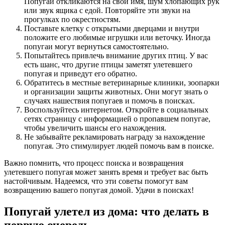
Попугаи откликаются на свои имя, шум хлопающих рук
или звук ящика с едой. Повторяйте эти звуки на
прогулках по окрестностям.
Поставьте клетку с открытыми дверцами и внутри
положите его любимые игрушки или веточку. Иногда
попугаи могут вернуться самостоятельно.
Попытайтесь привлечь внимание других птиц. У вас
есть шанс, что другие птицы заметят улетевшего
попугая и приведут его обратно.
Обратитесь в местные ветеринарные клиники, зоопарки
и организации защиты животных. Они могут знать о
случаях нашествия попугаев и помочь в поисках.
Воспользуйтесь интернетом. Откройте в социальных
сетях страницу с информацией о пропавшем попугае,
чтобы увеличить шансы его нахождения.
Не забывайте рекламировать награду за нахождение
попугая. Это стимулирует людей помочь вам в поиске.
Важно помнить, что процесс поиска и возвращения
улетевшего попугая может занять время и требует вас быть
настойчивым. Надеемся, что эти советы помогут вам
возвращению вашего попугая домой. Удачи в поисках!
Попугай улетел из дома: что делать в
первую очередь