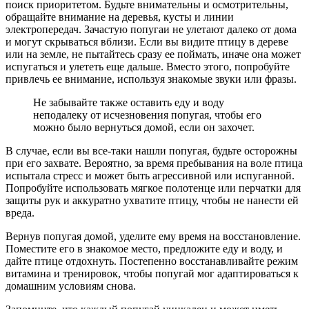
поиск приоритетом. Будьте внимательны и осмотрительны,
обращайте внимание на деревья, кусты и линии
электропередач. Зачастую попугаи не улетают далеко от дома
и могут скрываться вблизи. Если вы видите птицу в дереве
или на земле, не пытайтесь сразу ее поймать, иначе она может
испугаться и улететь еще дальше. Вместо этого, попробуйте
привлечь ее внимание, используя знакомые звуки или фразы.
Не забывайте также оставить еду и воду
неподалеку от исчезновения попугая, чтобы его
можно было вернуться домой, если он захочет.
В случае, если вы все-таки нашли попугая, будьте осторожны
при его захвате. Вероятно, за время пребывания на воле птица
испытала стресс и может быть агрессивной или испуганной.
Попробуйте использовать мягкое полотенце или перчатки для
защиты рук и аккуратно ухватите птицу, чтобы не нанести ей
вреда.
Вернув попугая домой, уделите ему время на восстановление.
Поместите его в знакомое место, предложите еду и воду, и
дайте птице отдохнуть. Постепенно восстанавливайте режим
витамина и тренировок, чтобы попугай мог адаптироваться к
домашним условиям снова.