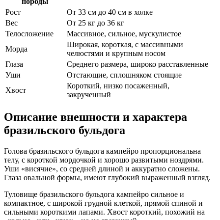
породы
Рост
От 33 см до 40 см в холке
Вес
От 25 кг до 36 кг
Телосложение
Массивное, сильное, мускулистое
Широкая, короткая, с массивными
Морда
челюстями и крупным носом
Глаза
Среднего размера, широко расставленные
Уши
Отстающие, сплошняком стоящие
Короткий, низко посаженный,
Хвост
закрученный
Описание внешности и характера
бразильского бульдога
Голова бразильского бульдога кампейро пропорциональна
телу, с короткой мордочкой и хорошо развитыми ноздрями.
Уши «висячие», со средней длиной и аккуратно сложены.
Глаза овальной формы, имеют глубокий выраженный взгляд.
Туловище бразильского бульдога кампейро сильное и
компактное, с широкой грудной клеткой, прямой спиной и
сильными короткими лапами. Хвост короткий, похожий на