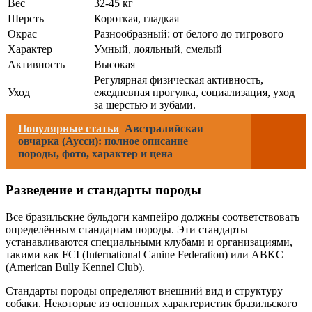
Вес
32-45 кг
Шерсть
Короткая, гладкая
Окрас
Разнообразный: от белого до тигрового
Характер
Умный, лояльный, смелый
Активность
Высокая
Регулярная физическая активность,
Уход
ежедневная прогулка, социализация, уход
за шерстью и зубами.
Популярные статьи
Австралийская
овчарка (Аусси): полное описание
породы, фото, характер и цена
Разведение и стандарты породы
Все бразильские бульдоги кампейро должны соответствовать
определённым стандартам породы. Эти стандарты
устанавливаются специальными клубами и организациями,
такими как FCI (International Canine Federation) или ABKC
(American Bully Kennel Club).
Стандарты породы определяют внешний вид и структуру
собаки. Некоторые из основных характеристик бразильского