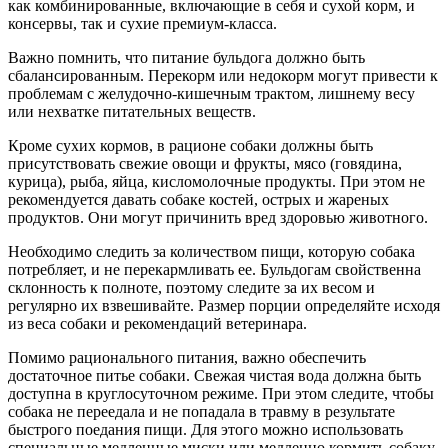
как комбинированные, включающие в себя и сухой корм, и
консервы, так и сухие премиум-класса.
Важно помнить, что питание бульдога должно быть
сбалансированным. Перекорм или недокорм могут привести к
проблемам с желудочно-кишечным трактом, лишнему весу
или нехватке питательных веществ.
Кроме сухих кормов, в рационе собаки должны быть
присутствовать свежие овощи и фрукты, мясо (говядина,
курица), рыба, яйца, кисломолочные продукты. При этом не
рекомендуется давать собаке костей, острых и жареных
продуктов. Они могут причинить вред здоровью животного.
Необходимо следить за количеством пищи, которую собака
потребляет, и не перекармливать ее. Бульдогам свойственна
склонность к полноте, поэтому следите за их весом и
регулярно их взвешивайте. Размер порции определяйте исходя
из веса собаки и рекомендаций ветеринара.
Помимо рационального питания, важно обеспечить
достаточное питье собаки. Свежая чистая вода должна быть
доступна в круглосуточном режиме. При этом следите, чтобы
собака не переедала и не попадала в травму в результате
быстрого поедания пищи. Для этого можно использовать
специальные медленные миски или медленно кормить собаку