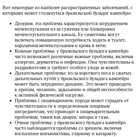
Вот некоторые из наиболее распространенных заболеваний, с
которыми может столкнуться бразильский бульдог кампейро:
Дизурия: эта проблема характеризуется затруднением
мочеиспускания из-за сужения или блокировки
мочеиспускательного канала. Ее симптомы могут
включать повышенную потребность ходить в туалет,
нарушения мочеиспускания и кровь в моче.
Кожные проблемы: у бразильского бульдога кампейро
часто возникают различные кожные проблемы, включая
аллергии, дерматиты и инфекции. Они чувствительны к
раздражителям и требуют особого ухода за кожей.
Дыхательные проблемы: из-за короткого носа и сжатых
дыхательных путей у бразильского бульдога кампейро
может быть затруднено дыхание. Это может приводить
к хрипам, чиханию, задыханию и общей неспособности
к активной физической нагрузке.
Проблемы с пищеварением: порода может страдать от
чувствительности к определенным пищевым
ингредиентам, что приводит к пищеварительным
проблемам, таким как диарея, запоры и газы.
Очные проблемы: у бразильского бульдога кампейро
часто наблюдаются проблемы со зрением, включая
воспаление конъюнктивы, глаукому и катаракту.