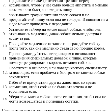
Предложите собаке физический тренинг перед
7.
кормлением, чтобы у нее было больше аппетита и меньше
возможности быстро пожирать пищу.
Учитывайте график питания своей собаки и не
8.
предлагайте ей пищу, если она не голодна. Излишняя тяга
к еде может приводить к перееданию.
Установите таймер на миске вашей собаки, чтобы она
9.
открывалась медленно, давая собаке меньше доступа к
корму за раз.
Поощряйте медленное питание и награждайте собаку
10.
после того, как она медленно съела свою порцию корма.
Проконсультируйтесь с ветеринаром о возможности
11.
применения специальных добавок к пище, которые
помогут регулировать скорость питания собаки.
Обратитесь к кинологу или поведенческому специалисту
12.
за помощью, если проблема с быстрым питанием собаки
сохраняется.
Избегайте присутствия других животных во время
13.
кормления, чтобы собака не была отвлечена и не
торопилась есть.
Уберите из миски собаки после ее питания, чтобы она не
14.
могла возвращаться и поглощать остатки.
Следуя этим шагам, вы сможете замедлить скорость питания