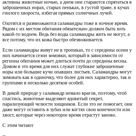
активны животные ночью, а днем они стараются спрятаться в
заброшенных норах, старых пеньках, в густой траве, в кучах
гнилого хвороста, избегая прямых солнечных лучей.
Охотятся и размножаются саламандры тоже в ночное время.
Рядом с их местом обитания обязательно должен быть хоть
какой-то водоем. Ведь без воды саламандры жить не могут, а
все потому, что их кожа быстро обезвоживается.
Если саламандры живут не в тропиках, то с середины осени у
них начинается сезон зимовки, который в зависимости от
региона обитания может длиться почти до середины весны.
Домом в это время для них служат глубокие заброшенные
норы или большие кучи опавших листьев. Саламандры могут
зимовать как в одиночку, что более для них характерно, так и
группами в несколько десятков особей.
В дикой природе у саламандр немало врагов, поэтому, чтоб
спастись, животные выделяют ядовитый секрет,
парализующий челюсти хищников. Если это не помогает, они
даже могут оставить в зубах или когтях свои конечности или
хвост, которые через некоторое время отрастут заново.
С этим читают