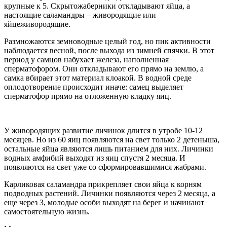
крупные к 5. Скрытожаберники откладывают яйца, а
настоящие саламандры – живородящие или
яйцеживородящие.
Размножаются земноводные целый год, но пик активности
наблюдается весной, после выхода из зимней спячки. В этот
период у самцов набухает железа, наполненная
сперматофором. Они откладывают его прямо на землю, а
самка вбирает этот материал клоакой. В водной среде
оплодотворение происходит иначе: самец выделяет
сперматофор прямо на отложенную кладку яиц.
У живородящих развитие личинок длится в утробе 10-12
месяцев. Но из 60 яиц появляются на свет только 2 детеныша,
остальные яйца являются лишь питанием для них. Личинки
водных амфибий выходят из яиц спустя 2 месяца. И
появляются на свет уже со сформировавшимися жабрами.
Карликовая саламандра прикрепляет свои яйца к корням
подводных растений. Личинки появляются через 2 месяца, а
еще через 3, молодые особи выходят на берег и начинают
самостоятельную жизнь.