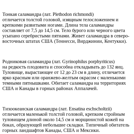
Тонкая саламандра (лат. Plethodon richmondi)
отличается толстой головой, изящным телосложением и
крепкими развитыми ногами. Длина тела саламандры
составляет от 7,5 до 14,5 см. Тело бурого или черного цвета
усыпано серебристыми пятнами. Живет саламандра в северо-
восточных штатах США (Теннесси, Вирджинии, Кентукки).
Родниковая саламандра (лат. Gyrinophilus porphyriticus)
на редкость плодовита и способна откладывать до 132 яиц.
Туловище, вырастающее от 12 до 23 см в длину, отличается
ярко красным или оранжево-желтым окрасом с маленькими
темными пятнышками. Обитает саламандра на территориях
США и Канады в горных районах Аппалачей.
Тихоокеанская саламандра (лат. Ensatina eschscholtzii)
отличается маленькой толстой головой, крепким стройным
туловищем длиной около 14,5 см и морщинистой кожей на
боках, образующей небольшие складки. Типичный обитатель
горных ландшафтов Канады, США и Мексики.