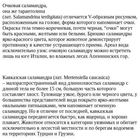
Очковая саламандра,
она же тарантолина
(лат. Salamandrina terdigitata) отличается V-образным рисунком,
расположенным на голове, форма которого напоминает очки.
Окраска тела темно-коричневая, почти черная, “очки” могут
быть красными, желтыми или белыми. Брюшко саламандры
ярко-красного цвета, которое животное демонстрирует
противнику в качестве устрашающего приема. Ареал вида
исключительно узок: очковую саламандру можно встретить
лишь на юге Италии, во влажных лесах Апеннинских гор.
Кавказская саламандра (лат. Mertensiella caucasica)
– малораспространенный вид длиннохвостых саламандр с
длиной тела не более 15 см, большую часть которого
составляет хвост. Туловище узкое, бурого или черного цвета, у
большинства представителей вида покрыто ярко-желтыми
овальными пятнышками, чем напоминает огненную
саламандру. Но в отличие от последней, кавказская
саламандра передвигается быстро, как ящерица, и хорошо
плавает. Животное относится к категории уязвимых и обитает
исключительно в лесистой местности и по берегам водоемов
на территориях Турции и Грузии.