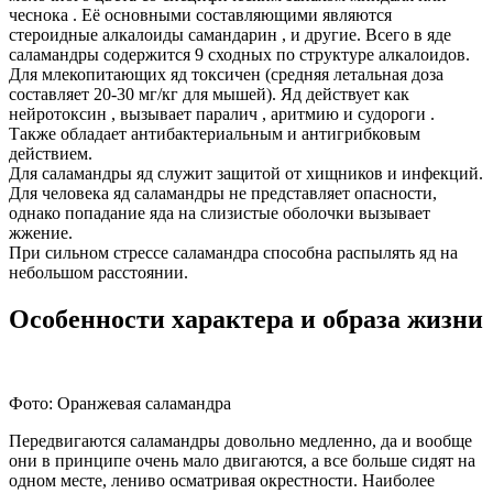
чеснока . Её основными составляющими являются
стероидные алкалоиды самандарин , и другие. Всего в яде
саламандры содержится 9 сходных по структуре алкалоидов.
Для млекопитающих яд токсичен (средняя летальная доза
составляет 20-30 мг/кг для мышей). Яд действует как
нейротоксин , вызывает паралич , аритмию и судороги .
Также обладает антибактериальным и антигрибковым
действием.
Для саламандры яд служит защитой от хищников и инфекций.
Для человека яд саламандры не представляет опасности,
однако попадание яда на слизистые оболочки вызывает
жжение.
При сильном стрессе саламандра способна распылять яд на
небольшом расстоянии.
Особенности характера и образа жизни
Фото: Оранжевая саламандра
Передвигаются саламандры довольно медленно, да и вообще
они в принципе очень мало двигаются, а все больше сидят на
одном месте, лениво осматривая окрестности. Наиболее