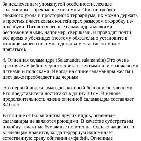
За исключением упомянутой особенности, лесные
саламандры – прекрасные питомцы. Они не требуют
сложного ухода и просторного террариума, их можно держать
в простых пластиковых контейнерах размером с коробку из-
под обуви. Питаются лесные саламандры мелкими
беспозвоночными, например, сверчками, и проводят почти
все время в убежищах (поэтому обязательно установите в
жилище вашего питомца одно-два места, где он может
прятаться).
4. Огненная саламандра (Salamandra salamandra) Это очень
красивые амфибии черного цвета с желтыми или оранжевыми
пятнами и полосками. Иногда на спине саламандры желтый
цвет даже преобладает над черным.
Это первый вид саламандры, который был описан учеными.
Его представители достигают в длину 30 см. В неволе
продолжительность жизни огненной саламандры составляет
8-10 лет.
В отличие от большинства других видов, огненные
саламандры не являются роющими. В качестве субстрата им
подойдут влажные бумажные полотенца. Однако чаще всего
владельцам нравится, когда террариум напоминает
естественную среду обитания амфибий. Огненные