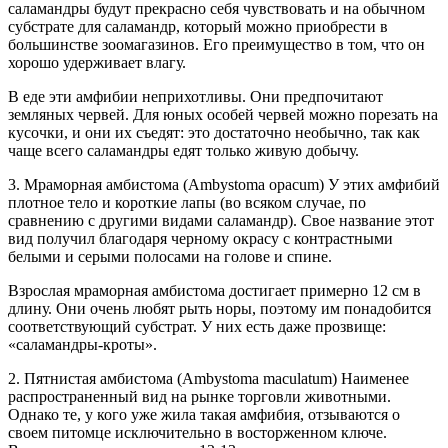
саламандры будут прекрасно себя чувствовать и на обычном
субстрате для саламандр, который можно приобрести в
большинстве зоомагазинов. Его преимущество в том, что он
хорошо удерживает влагу.
В еде эти амфибии неприхотливы. Они предпочитают
земляных червей. Для юных особей червей можно порезать на
кусочки, и они их съедят: это достаточно необычно, так как
чаще всего саламандры едят только живую добычу.
3. Мраморная амбистома (Ambystoma opacum) У этих амфибий
плотное тело и короткие лапы (во всяком случае, по
сравнению с другими видами саламандр). Свое название этот
вид получил благодаря черному окрасу с контрастными
белыми и серыми полосами на голове и спине.
Взрослая мраморная амбистома достигает примерно 12 см в
длину. Они очень любят рыть норы, поэтому им понадобится
соответствующий субстрат. У них есть даже прозвище:
«саламандры-кроты».
2. Пятнистая амбистома (Ambystoma maculatum) Наименее
распространенный вид на рынке торговли животными.
Однако те, у кого уже жила такая амфибия, отзываются о
своем питомце исключительно в восторженном ключе.