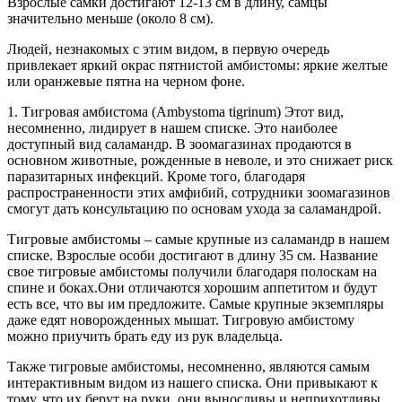
Взрослые самки достигают 12-13 см в длину, самцы
значительно меньше (около 8 см).
Людей, незнакомых с этим видом, в первую очередь
привлекает яркий окрас пятнистой амбистомы: яркие желтые
или оранжевые пятна на черном фоне.
1. Тигровая амбистома (Ambystoma tigrinum) Этот вид,
несомненно, лидирует в нашем списке. Это наиболее
доступный вид саламандр. В зоомагазинах продаются в
основном животные, рожденные в неволе, и это снижает риск
паразитарных инфекций. Кроме того, благодаря
распространенности этих амфибий, сотрудники зоомагазинов
смогут дать консультацию по основам ухода за саламандрой.
Тигровые амбистомы – самые крупные из саламандр в нашем
списке. Взрослые особи достигают в длину 35 см. Название
свое тигровые амбистомы получили благодаря полоскам на
спине и боках.Они отличаются хорошим аппетитом и будут
есть все, что вы им предложите. Самые крупные экземпляры
даже едят новорожденных мышат. Тигровую амбистому
можно приучить брать еду из рук владельца.
Также тигровые амбистомы, несомненно, являются самым
интерактивным видом из нашего списка. Они привыкают к
тому, что их берут на руки, они выносливы и неприхотливы,