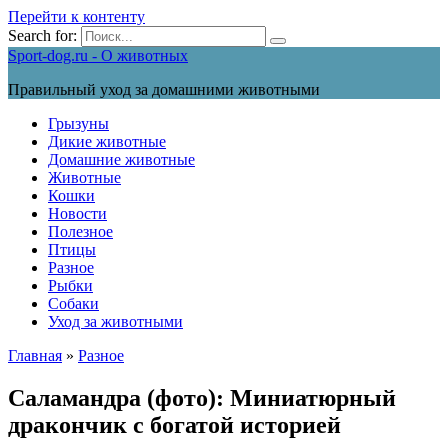
Перейти к контенту
Search for:
Sport-dog.ru - О животных
Правильный уход за домашними животными
Грызуны
Дикие животные
Домашние животные
Животные
Кошки
Новости
Полезное
Птицы
Разное
Рыбки
Собаки
Уход за животными
Главная
»
Разное
Саламандра (фото): Миниатюрный
дракончик с богатой историей