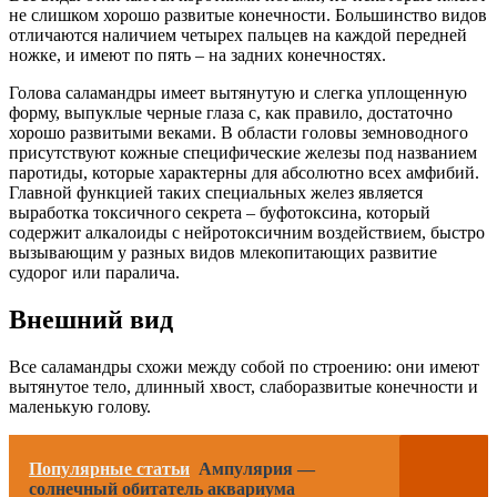
не слишком хорошо развитые конечности. Большинство видов
отличаются наличием четырех пальцев на каждой передней
ножке, и имеют по пять – на задних конечностях.
Голова саламандры имеет вытянутую и слегка уплощенную
форму, выпуклые черные глаза с, как правило, достаточно
хорошо развитыми веками. В области головы земноводного
присутствуют кожные специфические железы под названием
паротиды, которые характерны для абсолютно всех амфибий.
Главной функцией таких специальных желез является
выработка токсичного секрета – буфотоксина, который
содержит алкалоиды с нейротоксичним воздействием, быстро
вызывающим у разных видов млекопитающих развитие
судорог или паралича.
Внешний вид
Все саламандры схожи между собой по строению: они имеют
вытянутое тело, длинный хвост, слаборазвитые конечности и
маленькую голову.
Популярные статьи
Ампулярия —
солнечный обитатель аквариума