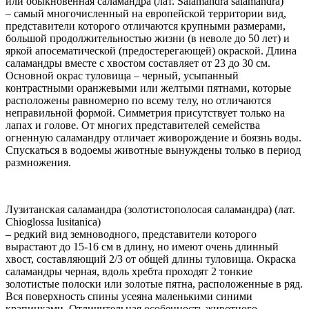
или обыкновенная саламандра (лат. Salamandra salamandra)
– самый многочисленный на европейской территории вид,
представители которого отличаются крупными размерами,
большой продолжительностью жизни (в неволе до 50 лет) и
яркой апосематической (предостерегающей) окраской. Длина
саламандры вместе с хвостом составляет от 23 до 30 см.
Основной окрас туловища – черный, усыпанный
контрастными оранжевыми или желтыми пятнами, которые
расположены равномерно по всему телу, но отличаются
неправильной формой. Симметрия присутствует только на
лапах и голове. От многих представителей семейства
огненную саламандру отличает живорождение и боязнь воды.
Спускаться в водоемы животные вынуждены только в период
размножения.
Лузитанская саламандра (золотистополосая саламандра) (лат.
Chioglossa lusitanica)
– редкий вид земноводного, представители которого
вырастают до 15-16 см в длину, но имеют очень длинный
хвост, составляющий 2/3 от общей длины туловища. Окраска
саламандры черная, вдоль хребта проходят 2 тонкие
золотистые полоски или золотые пятна, расположенные в ряд.
Вся поверхность спины усеяна маленькими синими
крапинками. Отличительная особенность животного