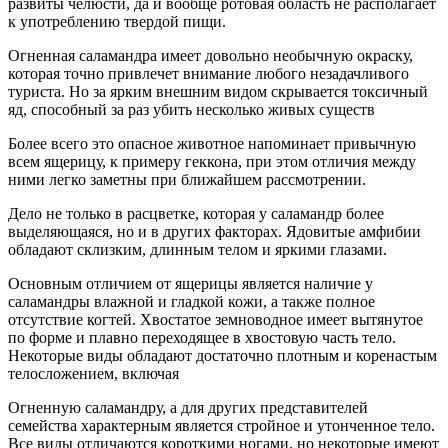
развиты челюсти, да и вообще ротовая область не располагает
к употреблению твердой пищи.
Огненная саламандра имеет довольно необычную окраску,
которая точно привлечет внимание любого незадачливого
туриста. Но за ярким внешним видом скрывается токсичный
яд, способный за раз убить несколько живых существ
Более всего это опасное животное напоминает привычную
всем ящерицу, к примеру геккона, при этом отличия между
ними легко заметны при ближайшем рассмотрении.
Дело не только в расцветке, которая у саламандр более
выделяющаяся, но и в других факторах. Ядовитые амфибии
обладают склизким, длинным телом и яркими глазами.
Основным отличием от ящерицы является наличие у
саламандры влажной и гладкой кожи, а также полное
отсутствие когтей. Хвостатое земноводное имеет вытянутое
по форме и плавно переходящее в хвостовую часть тело.
Некоторые виды обладают достаточно плотным и коренастым
телосложением, включая
Огненную саламандру, а для других представителей
семейства характерным является стройное и утонченное тело.
Все виды отличаются короткими ногами, но некоторые имеют