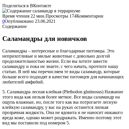
Поделиться в ВКонтакте
Время чтения
22 мин.
Просмотры
174
Комментарии
0
Опубликовано
23.06.2021
Содержание
Саламандры для новичков
Саламандры – интересные и благодарные питомцы. Это
неприхотливые и милые животные с довольно долгой
продолжительностью жизни. Если вы хотите завести
саламандру и пока не знаете, с чего начать, прочтите нашу
статью. В ней мы перечисляем те виды саламандр, которые
больше всего подходят в качестве питомцев для начинающих
любителей амфибий.
5. Саламандра лесная клейкая (Plethodon glutinosus) Название
этого вида как нельзя более меткое. Все виды саламандр на
ощупь влажные, но, после того как вы потрогаете лесную
клейкую саламандру, у вас на руках останется липкая
прозрачная жидкость. Она не ядовита и не наносит никакого
вреда коже, однако может раздражать. Именно поэтому этот
вид мы поставили под номером 5.