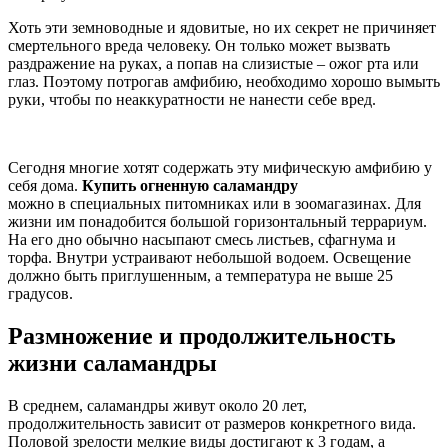
Хоть эти земноводные и ядовитые, но их секрет не причиняет
смертельного вреда человеку. Он только может вызвать
раздражение на руках, а попав на слизистые – ожог рта или
глаз. Поэтому потрогав амфибию, необходимо хорошо вымыть
руки, чтобы по неаккуратности не нанести себе вред.
Сегодня многие хотят содержать эту мифическую амфибию у
себя дома.
Купить огненную саламандру
можно в специальных питомниках или в зоомагазинах. Для
жизни им понадобится большой горизонтальный террариум.
На его дно обычно насыпают смесь листьев, сфагнума и
торфа. Внутри устраивают небольшой водоем. Освещение
должно быть приглушенным, а температура не выше 25
градусов.
Размножение и продолжительность
жизни саламандры
В среднем, саламандры живут около 20 лет,
продолжительность зависит от размеров конкретного вида.
Половой зрелости мелкие виды достигают к 3 годам, а