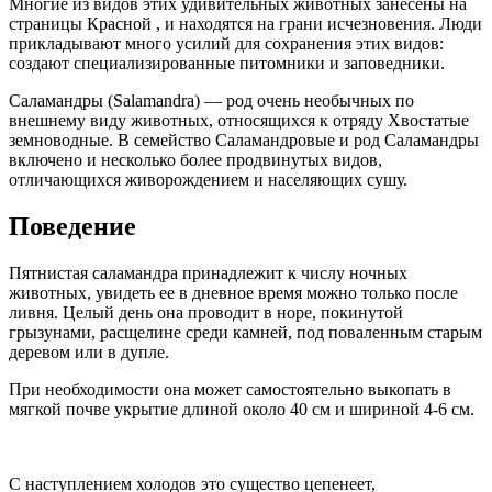
Многие из видов этих удивительных животных занесены на
страницы Красной , и находятся на грани исчезновения. Люди
прикладывают много усилий для сохранения этих видов:
создают специализированные питомники и заповедники.
Саламандры (Sаlаmаndrа) — род очень необычных по
внешнему виду животных, относящихся к отряду Хвостатые
земноводные. В семейство Саламандровые и род Саламандры
включено и несколько более продвинутых видов,
отличающихся живорождением и населяющих сушу.
Поведение
Пятнистая саламандра принадлежит к числу ночных
животных, увидеть ее в дневное время можно только после
ливня. Целый день она проводит в норе, покинутой
грызунами, расщелине среди камней, под поваленным старым
деревом или в дупле.
При необходимости она может самостоятельно выкопать в
мягкой почве укрытие длиной около 40 см и шириной 4-6 см.
С наступлением холодов это существо цепенеет,