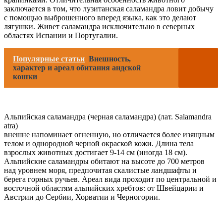
заключается в том, что лузитанская саламандра ловит добычу
с помощью выброшенного вперед языка, как это делают
лягушки. Живет саламандра исключительно в северных
областях Испании и Португалии.
Популярные статьи
Внешность,
характер и ареал обитания андской
кошки
Альпийская саламандра (черная саламандра) (лат. Salamandra
atra)
внешне напоминает огненную, но отличается более изящным
телом и однородной черной окраской кожи. Длина тела
взрослых животных достигает 9-14 см (иногда 18 см).
Альпийские саламандры обитают на высоте до 700 метров
над уровнем моря, предпочитая скалистые ландшафты и
берега горных ручьев. Ареал вида проходит по центральной и
восточной областям альпийских хребтов: от Швейцарии и
Австрии до Сербии, Хорватии и Черногории.