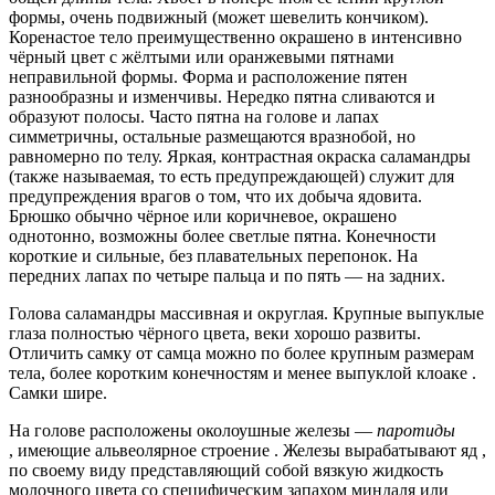
формы, очень подвижный (может шевелить кончиком).
Коренастое тело преимущественно окрашено в интенсивно
чёрный цвет с жёлтыми или оранжевыми пятнами
неправильной формы. Форма и расположение пятен
разнообразны и изменчивы. Нередко пятна сливаются и
образуют полосы. Часто пятна на голове и лапах
симметричны, остальные размещаются вразнобой, но
равномерно по телу. Яркая, контрастная окраска саламандры
(также называемая, то есть предупреждающей) служит для
предупреждения врагов о том, что их добыча ядовита.
Брюшко обычно чёрное или коричневое, окрашено
однотонно, возможны более светлые пятна. Конечности
короткие и сильные, без плавательных перепонок. На
передних лапах по четыре пальца и по пять — на задних.
Голова саламандры массивная и округлая. Крупные выпуклые
глаза полностью чёрного цвета, веки хорошо развиты.
Отличить самку от самца можно по более крупным размерам
тела, более коротким конечностям и менее выпуклой клоаке .
Самки шире.
На голове расположены околоушные железы —
паротиды
, имеющие альвеолярное строение . Железы вырабатывают яд ,
по своему виду представляющий собой вязкую жидкость
молочного цвета со специфическим запахом миндаля или