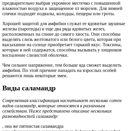
предварительно выбрав укромное местечко с повышенной
влажностью воздуха и защищенное от морозов. Для зимней
спячки подходят подвалы, колодцы, пещеры или гроты.
Хорошей защитой для амфибии служат ее ядовитые заушные
железы (паротиды) и еще два ряда ядовитых желез,
расположенных на спине до самого хвоста. Они способны
выделять слизь желтоватого или белого цвета, которая при
высыхании на солнце приобретает горький вкус. Токсины,
которые в ней содержатся, способны вызывать у хищников
воспаление слизистой оболочки.
Чем сильнее напряжение, тем больше яда сможет выделить
амфибия. По этой причине нападать на взрослых особей
решаются лишь некоторые змеи.
Виды саламандр
Современная классификация насчитывает несколько сотен
видов саламандр, которые относятся к различным
семействам. Ниже представлено описание нескольких
разновидностей саламандр:
, она же пятнистая саламандра