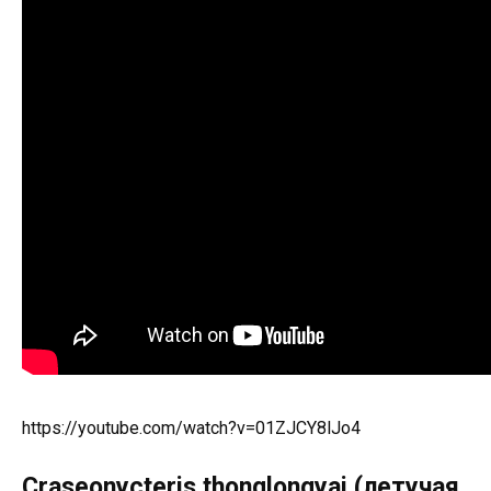
https://youtube.com/watch?v=01ZJCY8lJo4
Craseonycteris thonglongyai (летучая