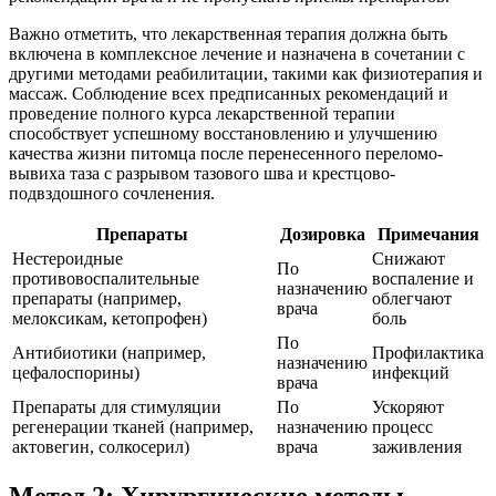
Важно отметить, что лекарственная терапия должна быть
включена в комплексное лечение и назначена в сочетании с
другими методами реабилитации, такими как физиотерапия и
массаж. Соблюдение всех предписанных рекомендаций и
проведение полного курса лекарственной терапии
способствует успешному восстановлению и улучшению
качества жизни питомца после перенесенного переломо-
вывиха таза с разрывом тазового шва и крестцово-
подвздошного сочленения.
Препараты
Дозировка
Примечания
Нестероидные
Снижают
По
противовоспалительные
воспаление и
назначению
препараты (например,
облегчают
врача
мелоксикам, кетопрофен)
боль
По
Антибиотики (например,
Профилактика
назначению
цефалоспорины)
инфекций
врача
Препараты для стимуляции
По
Ускоряют
регенерации тканей (например,
назначению
процесс
актовегин, солкосерил)
врача
заживления