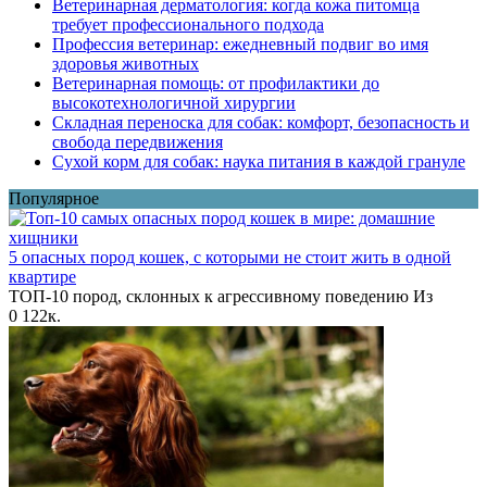
Ветеринарная дерматология: когда кожа питомца
требует профессионального подхода
Профессия ветеринар: ежедневный подвиг во имя
здоровья животных
Ветеринарная помощь: от профилактики до
высокотехнологичной хирургии
Складная переноска для собак: комфорт, безопасность и
свобода передвижения
Сухой корм для собак: наука питания в каждой грануле
Популярное
5 опасных пород кошек, с которыми не стоит жить в одной
квартире
ТОП-10 пород, склонных к агрессивному поведению Из
0
122к.