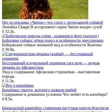
Пёс из рекламы «Чаппи»: что стало с легендарной собакой
Линейка Chappi В ассортимент серии Чаппи входит сухой
0
32.2к.
Бойцовые собаки: обзор пород и особенности дрессировки
Бойцовские собаки: внешний вид и особенности Конечно
0
30.9к.
Бесстрашный и идеальный охранник саге коче — редкая
овчарка из Афганистана
Уход и содержание Афганская сторожевая – выставочная
порода.
0
11.3к.
Капибара: грызун, которого назвали рыбой
Содержание в домашних условиях Что любит есть капибара?
0
8.5к.
Бразильский кампейро: старинная пастушья порода бульдогов